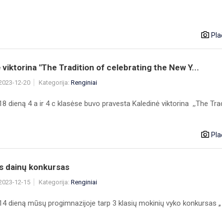
Pla
 viktorina "The Tradition of celebrating the New Y...
 2023-12-20
Kategorija:
Renginiai
8 dieną 4 a ir 4 c klasėse buvo pravesta Kaledinė viktorina ,,The Tradi
Pla
s dainų konkursas
 2023-12-15
Kategorija:
Renginiai
14 dieną mūsų progimnazijoje tarp 3 klasių mokinių vyko konkursas 
.