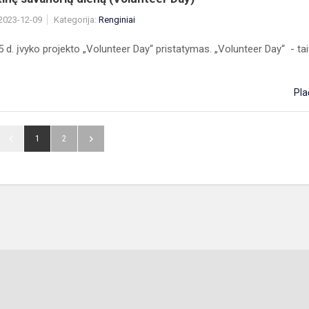
 2023-12-09
Kategorija:
Renginiai
 d. įvyko projekto „Volunteer Day“ pristatymas. „Volunteer Day“ - tai t
Pla
1
2