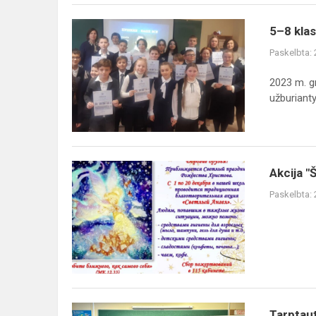
5–
5–8 klas
8
Paskelbta:
klasių
mokinių
2023 m. g
raiškiojo
užburiantys
skaitymo
konkurso
,,Poezijos
u...
Akcija
Akcija "
"Šviesus
Paskelbta:
angelas"
Tarptautinę
Tarptaut