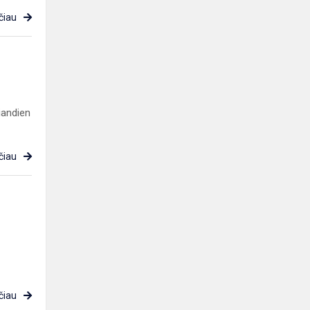
čiau
iandien
čiau
čiau