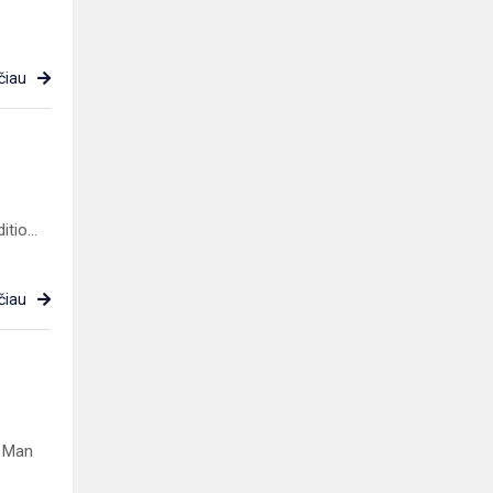
čiau
tio...
čiau
„ Man