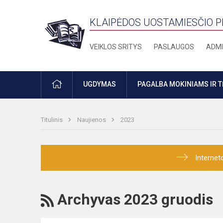
KLAIPĖDOS UOSTAMIESČIO 
VEIKLOS SRITYS
PASLAUGOS
ADMI
PRADŽIA
UGDYMAS
PAGALBA MOKINIAMS IR 
Titulinis
Naujienos
2023
Internet
RSS
Archyvas 2023 gruodis