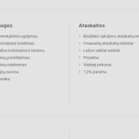
augos
Ataskaitos
šmokyklinis ugdymas
Biudžeto vykdymo ataskaitų rin
rmalusis švietimas
Finansinių ataskaitų rinkiniai
lba mokiniams ir tėvams
Lėšos veiklai viešinti
nių pavėžėjimas
Projektai
nių maitinimas
Viešieji pirkimai
alpų nuoma
1,2% parama
ioteka