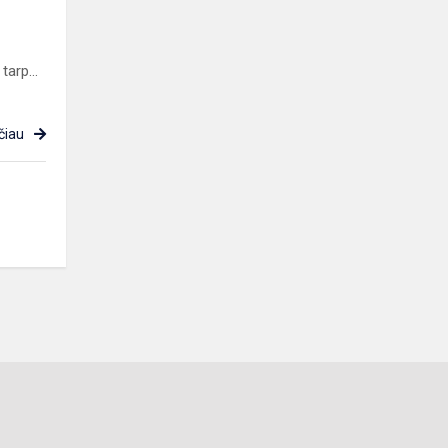
arp...
čiau