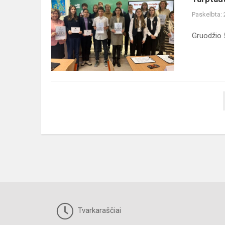
savanorių
Paskelbta:
dieną
(Volunteer
Gruodžio 5
Day)
Tvarkaraščiai