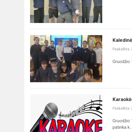
Kaledinė
Kaledinė
viktorina
Paskelbta:
"The
Tradition
Gruodžio 1
of
celebrating
the
New
Y...
Karaokės
Karaokė
dainų
Paskelbta:
konkursas
Gruodžio 
patinka k..