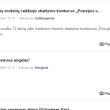
ių mokinių raiškiojo skaitymo konkurso ,,Poezijos u...
 2023-12-13
Kategorija:
Didžiuojamės
ruodžio 12 dieną vyko tradicinis meninio skaitymo konkursas „Poezij
...
Pla
Šviesus angelas"
 2023-12-12
Kategorija:
Renginiai
Pla
inę savanorių dieną (Volunteer Day)