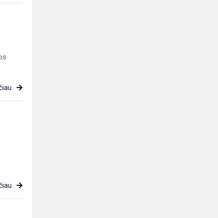
os
čiau
čiau