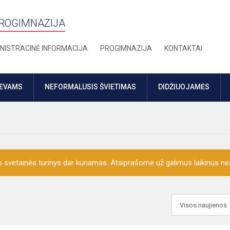
PROGIMNAZIJA
NISTRACINĖ INFORMACIJA
PROGIMNAZIJA
KONTAKTAI
TĖVAMS
NEFORMALUSIS ŠVIETIMAS
DIDŽIUOJAMĖS
o svetainės turinys dar kuriamas. Atsiprašome už galimus laikinus nea