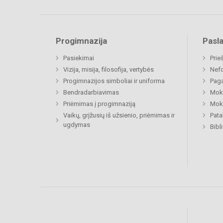
Progimnazija
Pasl
Pasiekimai
Prie
Vizija, misija, filosofija, vertybės
Nefo
Progimnazijos simboliai ir uniforma
Paga
Bendradarbiavimas
Moki
Priėmimas į progimnaziją
Moki
Vaikų, grįžusių iš užsienio, priėmimas ir
Pat
ugdymas
Bibl