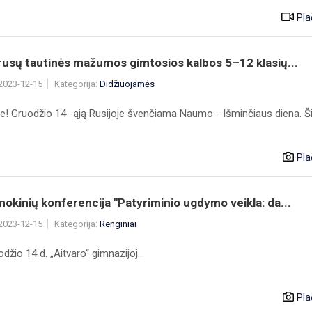
Pla
rusų tautinės mažumos gimtosios kalbos 5–12 klasių...
 2023-12-15
Kategorija:
Didžiuojamės
e! Gruodžio 14 -ąją Rusijoje švenčiama Naumo - Išminčiaus diena. Š
Pla
okinių konferencija "Patyriminio ugdymo veikla: da...
 2023-12-15
Kategorija:
Renginiai
14 d. „Aitvaro“ gimnazijoj...
Pla