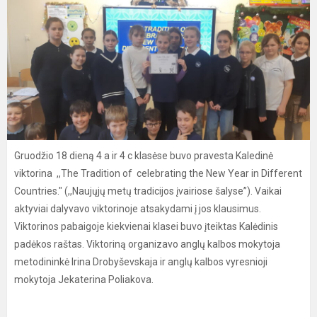
Gruodžio 18 dieną 4 a ir 4 c klasėse buvo pravesta Kaledinė
viktorina ,,The Tradition of celebrating the New Year in Different
Countries." (,,Naujųjų metų tradicijos įvairiose šalyse”). Vaikai
aktyviai dalyvavo viktorinoje atsakydami į jos klausimus.
Viktorinos pabaigoje kiekvienai klasei buvo įteiktas Kalėdinis
padėkos raštas. Viktoriną organizavo anglų kalbos mokytoja
metodininkė Irina Drobyševskaja ir anglų kalbos vyresnioji
mokytoja Jekaterina Poliakova.