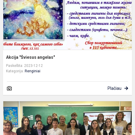
Akcija "Šviesus angelas"
Paskelbta: 2023-12-12
Kategorija:
Renginiai
Plačiau
T
s
d
(
D