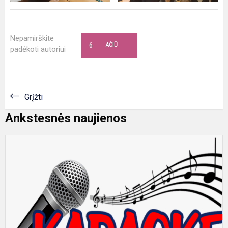
Nepamirškite
6
AČIŪ
padėkoti autoriui
Grįžti
Ankstesnės naujienos
K
d
k