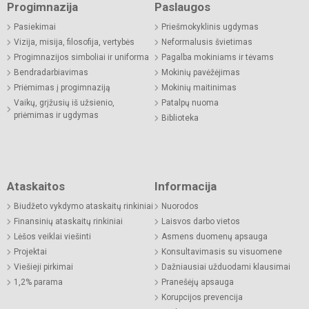
Progimnazija
Paslaugos
Pasiekimai
Priešmokyklinis ugdymas
Vizija, misija, filosofija, vertybės
Neformalusis švietimas
Progimnazijos simboliai ir uniforma
Pagalba mokiniams ir tėvams
Bendradarbiavimas
Mokinių pavėžėjimas
Priėmimas į progimnaziją
Mokinių maitinimas
Vaikų, grįžusių iš užsienio,
Patalpų nuoma
priėmimas ir ugdymas
Biblioteka
Ataskaitos
Informacija
Biudžeto vykdymo ataskaitų rinkiniai
Nuorodos
Finansinių ataskaitų rinkiniai
Laisvos darbo vietos
Lėšos veiklai viešinti
Asmens duomenų apsauga
Projektai
Konsultavimasis su visuomene
Viešieji pirkimai
Dažniausiai užduodami klausimai
1,2% parama
Pranešėjų apsauga
Korupcijos prevencija