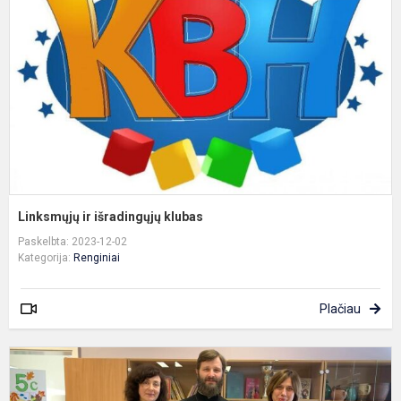
k
Linksmųjų ir išradingųjų klubas
Paskelbta: 2023-12-02
Kategorija:
Renginiai
Plačiau
M
d
-