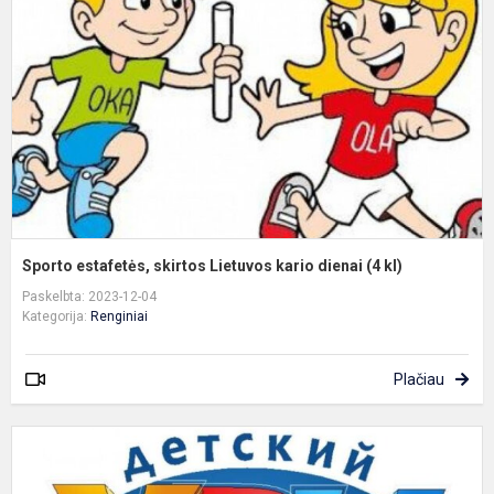
L
k
d
(
k
Sporto estafetės, skirtos Lietuvos kario dienai (4 kl)
Paskelbta: 2023-12-04
Kategorija:
Renginiai
Plačiau
L
ir
i