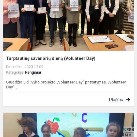
Tarptautinę savanorių dieną (Volunteer Day)
Paskelbta: 2023-12-09
Kategorija:
Renginiai
Gruodžio 5 d. įvyko projekto „Volunteer Day“ pristatymas. „Volunteer
Day“ ...
Plačiau
T
a
š