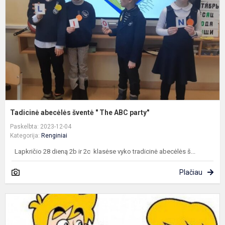
"
T
A
p
Tadicinė abecėlės šventė " The ABC party"
Paskelbta: 2023-12-04
Kategorija:
Renginiai
Lapkričio 28 dieną 2b ir 2c klasėse vyko tradicinė abecėlės š...
Plačiau
S
e
s