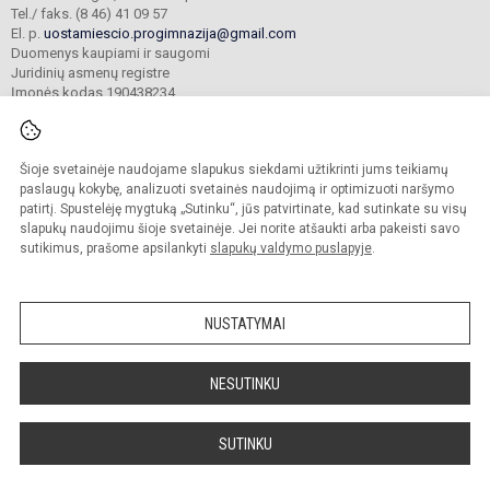
Tel./ faks. (8 46) 41 09 57
El. p.
uostamiescio.progimnazija@gmail.com
Duomenys kaupiami ir saugomi
Juridinių asmenų registre
Įmonės kodas 190438234
Šioje svetainėje naudojame slapukus siekdami užtikrinti jums teikiamų
© 2023. Klaipėdos uostamiesčio progimnazija. Visos teisės saugomos.
Kopijuoti turinį be raštiško gimnazijos sutikimo griežtai draudžiama.
paslaugų kokybę, analizuoti svetainės naudojimą ir optimizuoti naršymo
patirtį. Spustelėję mygtuką „Sutinku“, jūs patvirtinate, kad sutinkate su visų
Prieinamumo paraiška
Slapukų valdymas
slapukų naudojimu šioje svetainėje. Jei norite atšaukti arba pakeisti savo
sutikimus, prašome apsilankyti
slapukų valdymo puslapyje
.
Sumanus būdas atnaujinti
mokyklos interneto
svetainę
NUSTATYMAI
NESUTINKU
SUTINKU