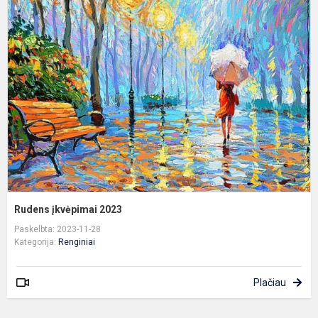
R
į
2
Rudens įkvėpimai 2023
Paskelbta: 2023-11-28
Kategorija:
Renginiai
Plačiau