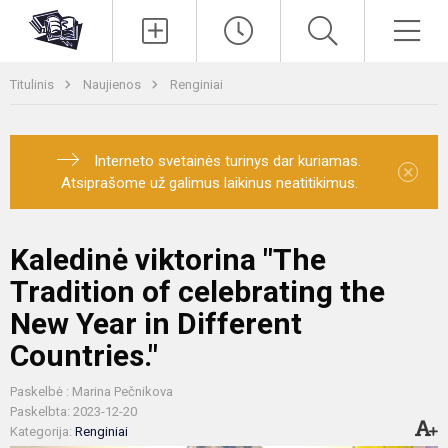
Paieška
Men
Titulinis
Naujienos
Renginiai
Interneto svetainės turinys dar kuriamas.
×
Atsiprašome už galimus laikinus neatitikimus.
Kaledinė viktorina "The
Tradition of celebrating the
New Year in Different
Countries."
Paskelbė : Marina Pečnikova
Paskelbta: 2023-12-20
Kategorija:
Renginiai