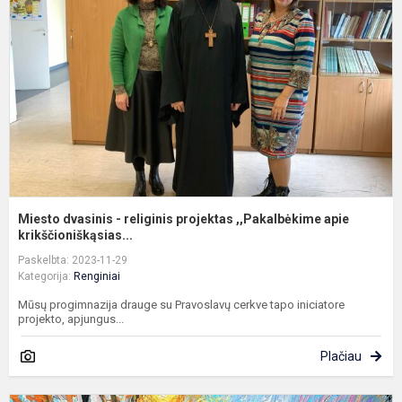
r
p
,
a
kr
Miesto dvasinis - religinis projektas ,,Pakalbėkime apie
krikščioniškąsias...
Paskelbta: 2023-11-29
Kategorija:
Renginiai
Mūsų progimnazija drauge su Pravoslavų cerkve tapo iniciatore
projekto, apjungus...
Plačiau