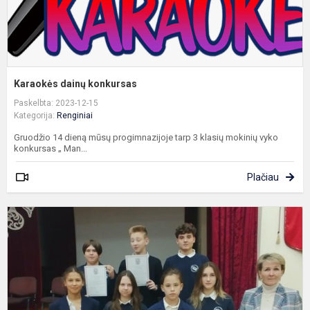
Karaokės dainų konkursas
Paskelbta: 2023-12-15
Kategorija:
Renginiai
Gruodžio 14 dieną mūsų progimnazijoje tarp 3 klasių mokinių vyko
konkursas „ Man...
Plačiau
M
m
k
"
u
v