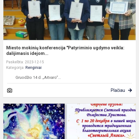
da
Miesto mokinių konferencija "Patyriminio ugdymo veikla:
dalijimasis idejom...
Paskelbta: 2023-12-15
Kategorija:
Renginiai
Gruodžio 14 d. „Aitvaro“...
Plačiau
A
"
a