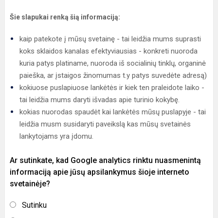
Šie slapukai renką šią informaciją:
kaip patekote į mūsų svetainę - tai leidžia mums suprasti
koks sklaidos kanalas efektyviausias - konkreti nuoroda
kuria patys platiname, nuoroda iš socialinių tinklų, organinė
paieška, ar įstaigos žinomumas t.y patys suvedėte adresą)
kokiuose puslapiuose lankėtės ir kiek ten praleidote laiko -
tai leidžia mums daryti išvadas apie turinio kokybę.
kokias nuorodas spaudėt kai lankėtės mūsų puslapyje - tai
leidžia musm susidaryti paveikslą kas mūsų svetainės
lankytojams yra įdomu.
Ar sutinkate, kad Google analytics rinktu nuasmenintą
informaciją apie jūsų apsilankymus šioje interneto
svetainėje?
Sutinku