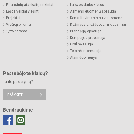
Finansinių ataskaitų rinkiniai
Laisvos darbo vietos
Lėšos veiklai viešinti
Asmens duomenų apsauga
Projektai
Konsultavimasis su visuomene
Viešieji pirkimai
Dažniausiai užduodami klausimai
1,2% parama
Pranešėjų apsauga
Korupcijos prevencija
Civilinė sauga
Teisinė informacija
Atviri duomenys
Pastebėjote klaidų?
Turite pasiūlymų?
RAŠYKITE
Bendraukime