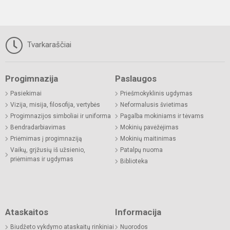
Tvarkaraščiai
Progimnazija
Paslaugos
Pasiekimai
Priešmokyklinis ugdymas
Vizija, misija, filosofija, vertybės
Neformalusis švietimas
Progimnazijos simboliai ir uniforma
Pagalba mokiniams ir tėvams
Bendradarbiavimas
Mokinių pavėžėjimas
Priėmimas į progimnaziją
Mokinių maitinimas
Vaikų, grįžusių iš užsienio,
Patalpų nuoma
priėmimas ir ugdymas
Biblioteka
Ataskaitos
Informacija
Biudžeto vykdymo ataskaitų rinkiniai
Nuorodos