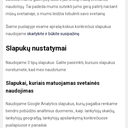
naudotojų. Tai padeda mums suteikti jums gerą patirtį naršant
mūsų svetainėje, o mums leidžia tobulinti savo svetainę.
Šiame puslapyje esame aprašę kokius konkrečius slapukus
naudojame
skaitykite ir būkite susipažinę
.
Slapukų nustatymai
Naudojame 3 tipų slapukus. Galite pasirinkti, kuriuos slapukus
norėtumėte, kad mes naudotume.
Slapukai, kuriais matuojamas svetainės
naudojimas
Naudojame Google Analytics slapukus, kurių pagalba renkame
bendro pobūdžio analtinius duomenis., kaip: lankytojų skaičių,
lankytojų geografiją, lankytojų apsilankymą konkrečiuose
puslapiuose ir panašiai.