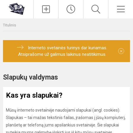
Paieška
Men
Titulinis
Interneto svetainės turinys dar kuriamas.
×
Atsiprašome už galimus laikinus neatitikimus.
Slapukų valdymas
Kas yra slapukai?
Mūsų interneto svetainėje naudojami slapukai (angl. cookies).
Slapukas – tai mažas tekstinis failas, įrašomas į jūsų kompiuterį,
planšetę ar telefoną jums apsilankius svetainėje. Šie slapukai
suteikia mums galimybę išskirti jus iš kitų mūsų svetainės