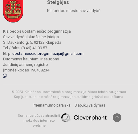
Steigėjas
Klaipėdos miesto savivaldybė
Klaipėdos uostamiesčio progimnazija
Savivaldybės biudžetinė įstaiga
S. Daukanto g. 5, 92123 Klaipėda
Tel./ faks. (8 46) 41 09 57
El. p.
uostamiescio.progimnazija@gmail.com
Duomenys kaupiami ir saugomi
Juridinių asmenų registre
Įmonės kodas 190438234
© 2023. Klaipėdos uostamiesčio progimnazija. Visos teisės saugomos.
Kopijuoti turinį be raštiško gimnazijos sutikimo griežtai draudžiama.
Prieinamumo paraiška
Slapukų valdymas
Sumanus būdas atnaujinti
mokyklos interneto
svetainę