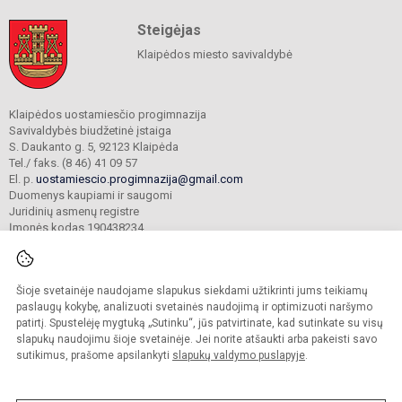
Steigėjas
Klaipėdos miesto savivaldybė
Klaipėdos uostamiesčio progimnazija
Savivaldybės biudžetinė įstaiga
S. Daukanto g. 5, 92123 Klaipėda
Tel./ faks. (8 46) 41 09 57
El. p.
uostamiescio.progimnazija@gmail.com
Duomenys kaupiami ir saugomi
Juridinių asmenų registre
Įmonės kodas 190438234
Šioje svetainėje naudojame slapukus siekdami užtikrinti jums teikiamų
© 2023. Klaipėdos uostamiesčio progimnazija. Visos teisės saugomos.
Kopijuoti turinį be raštiško gimnazijos sutikimo griežtai draudžiama.
paslaugų kokybę, analizuoti svetainės naudojimą ir optimizuoti naršymo
patirtį. Spustelėję mygtuką „Sutinku“, jūs patvirtinate, kad sutinkate su visų
Prieinamumo paraiška
Slapukų valdymas
slapukų naudojimu šioje svetainėje. Jei norite atšaukti arba pakeisti savo
sutikimus, prašome apsilankyti
slapukų valdymo puslapyje
.
Sumanus būdas atnaujinti
mokyklos interneto
svetainę