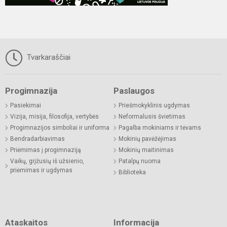
Tvarkaraščiai
Progimnazija
Paslaugos
Pasiekimai
Priešmokyklinis ugdymas
Vizija, misija, filosofija, vertybės
Neformalusis švietimas
Progimnazijos simboliai ir uniforma
Pagalba mokiniams ir tėvams
Bendradarbiavimas
Mokinių pavėžėjimas
Priėmimas į progimnaziją
Mokinių maitinimas
Vaikų, grįžusių iš užsienio,
Patalpų nuoma
priėmimas ir ugdymas
Biblioteka
Ataskaitos
Informacija