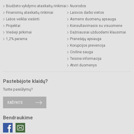
Biudžeto vykdymo ataskaitų rinkiniai
Nuorodos
Finansinių ataskaitų rinkiniai
Laisvos darbo vietos
Lėšos veiklai viešinti
Asmens duomenų apsauga
Projektai
Konsultavimasis su visuomene
Viešieji pirkimai
Dažniausiai užduodami klausimai
1,2% parama
Pranešėjų apsauga
Korupcijos prevencija
Civilinė sauga
Teisinė informacija
Atviri duomenys
Pastebėjote klaidų?
Turite pasiūlymų?
RAŠYKITE
Bendraukime