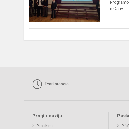
pristatymas
Programoj
ir Canv...
Tvarkaraščiai
Progimnazija
Pasl
Pasiekimai
Prie