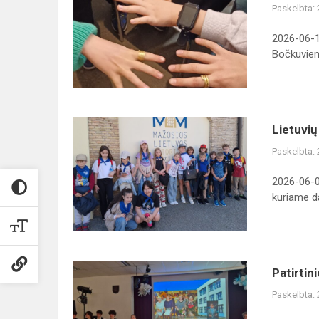
Paskelbta:
edukacinė
stovykla.
2026-06-1
Edukacija
Bočkuvienė 
Kalvystės
muz...
Lietuvių
Lietuvių
kalbos
Paskelbta:
edukacinė
stovykla.
2026-06-0
Edukacija
kuriame da
„Duonos
kelia...
Patirtinio
Patirtin
ugdymo
Paskelbta:
rezultatų