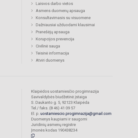
Laisvos darbo vietos
Asmens duomenų apsauga
Konsultavimasis su visuomene
Dažniausiai užduodami klausimai
Pranešėjų apsauga
Korupcijos prevencija
Civilinė sauga
Teisinė informacija
Atviri duomenys
Klaipėdos uostamiesčio progimnazija
Savivaldybės biudžetinė įstaiga
S. Daukanto g. 5, 92123 Klaipėda
Tel./ faks. (8 46) 41 09 57
El. p.
uostamiescio.progimnazija@gmail.com
Duomenys kaupiami ir saugomi
Juridinių asmenų registre
Įmonės kodas 190438234