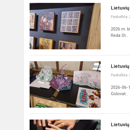
Lietuvių
Lietuvių
edukacinės
Paskelbta:
stovyklos
nariai
2026 m. bi
lankėsi
Reda St...
Klaipėdos
pili...
Lietuvių
Lietuvių
kalbos
Paskelbta:
edukacinė
stovykla
2026-06-1
Golovat...
Lietuvių
Lietuvių
kalbos