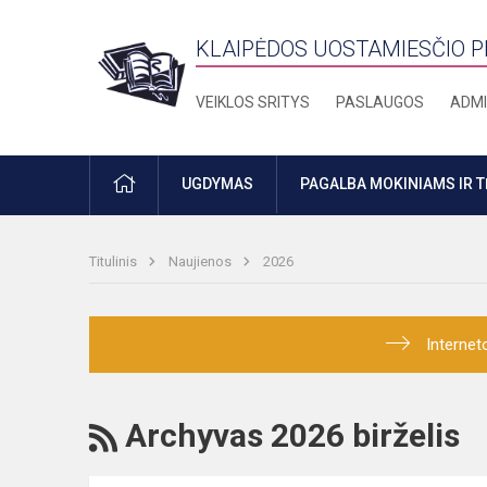
KLAIPĖDOS UOSTAMIESČIO 
VEIKLOS SRITYS
PASLAUGOS
ADMI
PRADŽIA
UGDYMAS
PAGALBA MOKINIAMS IR 
Titulinis
Naujienos
2026
Internet
RSS
Archyvas 2026 birželis