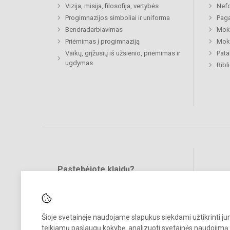
Vizija, misija, filosofija, vertybės
Nefo
Progimnazijos simboliai ir uniforma
Paga
Bendradarbiavimas
Moki
Priėmimas į progimnaziją
Moki
Vaikų, grįžusių iš užsienio, priėmimas ir
Pat
ugdymas
Bibl
Pastebėjote klaidų?
Bend
Turite pasiūlymų?
RAŠYKITE
Šioje svetainėje naudojame slapukus siekdami užtikrinti j
teikiamų paslaugų kokybę, analizuoti svetainės naudojimą 