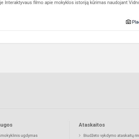
e Interaktyvaus filmo apie mokyklos istoriją kūrimas naudojant Vid
Pla
augos
Ataskaitos
šmokyklinis ugdymas
Biudžeto vykdymo ataskaitų rin