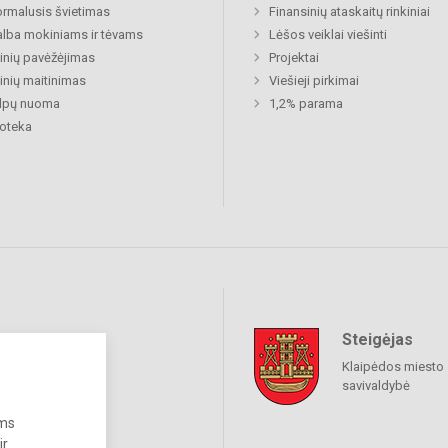
rmalusis švietimas
Finansinių ataskaitų rinkiniai
lba mokiniams ir tėvams
Lėšos veiklai viešinti
nių pavėžėjimas
Projektai
nių maitinimas
Viešieji pirkimai
alpų nuoma
1,2% parama
ioteka
Steigėjas
raukime
Klaipėdos miesto
savivaldybė
ums
ir