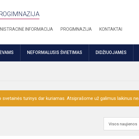
PROGIMNAZIJA
NISTRACINĖ INFORMACIJA
PROGIMNAZIJA
KONTAKTAI
TĖVAMS
NEFORMALUSIS ŠVIETIMAS
DIDŽIUOJAMĖS
o svetainės turinys dar kuriamas. Atsiprašome už galimus laikinus nea