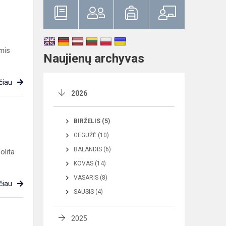
omis
Naujienų archyvas
čiau
2026
BIRŽELIS (5)
GEGUŽĖ (10)
BALANDIS (6)
olita
KOVAS (14)
VASARIS (8)
čiau
SAUSIS (4)
2025