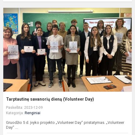
T
s
d
(
D
Tarptautinę savanorių dieną (Volunteer Day)
Paskelbta: 2023-12-09
Kategorija:
Renginiai
Gruodžio 5 d. įvyko projekto „Volunteer Day“ pristatymas. „Volunteer
Day“ ...