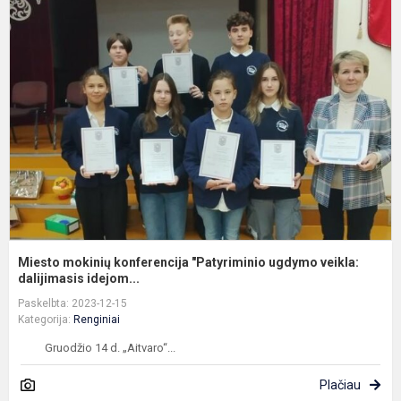
m
k
"
u
v
da
Miesto mokinių konferencija "Patyriminio ugdymo veikla:
dalijimasis idejom...
Paskelbta: 2023-12-15
Kategorija:
Renginiai
Gruodžio 14 d. „Aitvaro“...
Plačiau