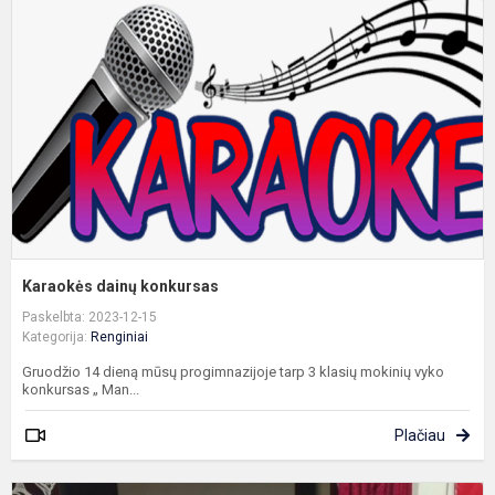
k
Karaokės dainų konkursas
Paskelbta: 2023-12-15
Kategorija:
Renginiai
Gruodžio 14 dieną mūsų progimnazijoje tarp 3 klasių mokinių vyko
konkursas „ Man...
Plačiau
M