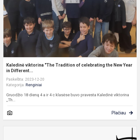
o
c
t
N
Y.
Kaledinė viktorina "The Tradition of celebrating the New Year
in Different...
Paskelbta: 2023-12-20
Kategorija:
Renginiai
Gruodžio 18 dieną 4 a ir 4 c klasėse buvo pravesta Kaledinė viktorina
,,Th...
Plačiau
K
d