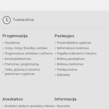
Tvarkaraščiai
Progimnazija
Paslaugos
Pasiekimai
Priešmokyklinis ugdymas
Vizija, misija, filosofija, vertybės
Neformalusis švietimas
Progimnazijos simboliai ir uniforma
Pagalba mokiniams ir tėvams
Bendradarbiavimas
Mokinių pavėžėjimas
Priėmimas į progimnaziją
Mokinių maitinimas
Vaikų, grįžusių iš užsienio,
Patalpų nuoma
priėmimas ir ugdymas
Biblioteka
Ataskaitos
Informacija
Biudžeto vykdymo ataskaitų rinkiniai
Nuorodos