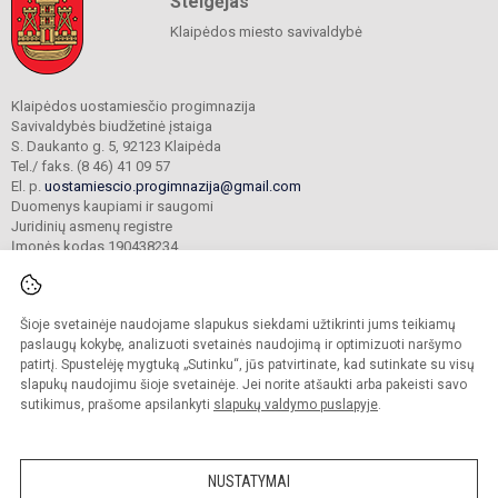
Steigėjas
Klaipėdos miesto savivaldybė
Klaipėdos uostamiesčio progimnazija
Savivaldybės biudžetinė įstaiga
S. Daukanto g. 5, 92123 Klaipėda
Tel./ faks. (8 46) 41 09 57
El. p.
uostamiescio.progimnazija@gmail.com
Duomenys kaupiami ir saugomi
Juridinių asmenų registre
Įmonės kodas 190438234
Šioje svetainėje naudojame slapukus siekdami užtikrinti jums teikiamų
© 2023. Klaipėdos uostamiesčio progimnazija. Visos teisės saugomos.
Kopijuoti turinį be raštiško gimnazijos sutikimo griežtai draudžiama.
paslaugų kokybę, analizuoti svetainės naudojimą ir optimizuoti naršymo
patirtį. Spustelėję mygtuką „Sutinku“, jūs patvirtinate, kad sutinkate su visų
Prieinamumo paraiška
Slapukų valdymas
slapukų naudojimu šioje svetainėje. Jei norite atšaukti arba pakeisti savo
sutikimus, prašome apsilankyti
slapukų valdymo puslapyje
.
Sumanus būdas atnaujinti
mokyklos interneto
svetainę
NUSTATYMAI