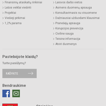
Finansinių ataskaitų rinkiniai
Laisvos darbo vietos
Lėšos veiklai viešinti
Asmens duomenų apsauga
Projektai
Konsultavimasis su visuomene
Viešieji pirkimai
Dažniausiai užduodami klausimai
1,2% parama
Pranešėjų apsauga
Korupcijos prevencija
Civilinė sauga
Teisinė informacija
Atviri duomenys
Pastebėjote klaidų?
Turite pasiūlymų?
RAŠYKITE
Bendraukime