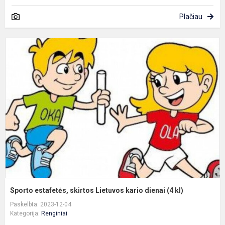
Plačiau
S
e
s
L
k
d
(
k
Sporto estafetės, skirtos Lietuvos kario dienai (4 kl)
Paskelbta: 2023-12-04
Kategorija:
Renginiai