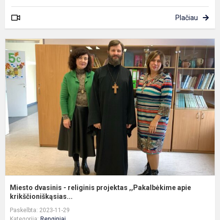
Plačiau
M
d
-
r
p
,
a
kr
Miesto dvasinis - religinis projektas ,,Pakalbėkime apie
krikščioniškąsias...
Paskelbta: 2023-11-29
Kategorija:
Renginiai