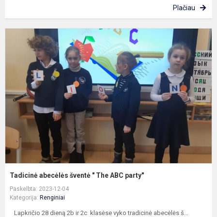
Plačiau
T
a
š
"
T
A
p
Tadicinė abecėlės šventė " The ABC party"
Paskelbta: 2023-12-04
Kategorija:
Renginiai
Lapkričio 28 dieną 2b ir 2c klasėse vyko tradicinė abecėlės š...