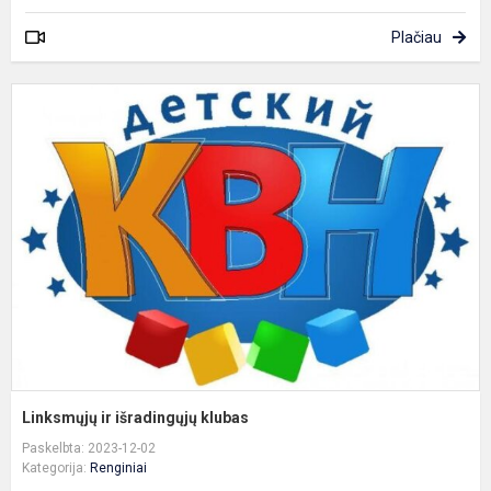
Plačiau
L
ir
i
k
Linksmųjų ir išradingųjų klubas
Paskelbta: 2023-12-02
Kategorija:
Renginiai