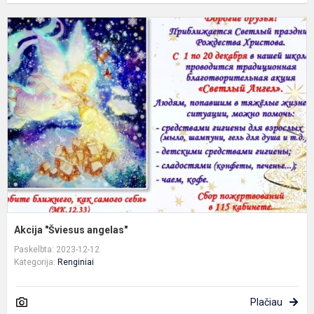
A
"
a
Akcija "Šviesus angelas"
Paskelbta: 2023-12-12
Kategorija:
Renginiai
Plačiau