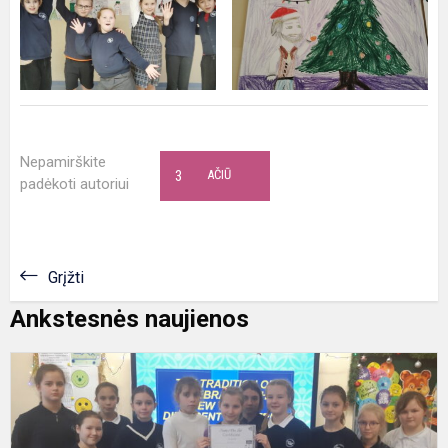
Nepamirškite
3
AČIŪ
padėkoti autoriui
Grįžti
Ankstesnės naujienos
K
v
"
T