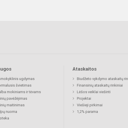
augos
Ataskaitos
šmokyklinis ugdymas
Biudžeto vykdymo ataskaitų rin
rmalusis švietimas
Finansinių ataskaitų rinkiniai
lba mokiniams ir tėvams
Lėšos veiklai viešinti
nių pavėžėjimas
Projektai
nių maitinimas
Viešieji pirkimai
alpų nuoma
1,2% parama
ioteka