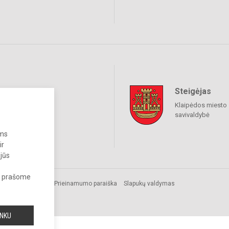
Steigėjas
raukime
Klaipėdos miesto
savivaldybė
ums
ir
 jūs
s, prašome
s.
Prieinamumo paraiška
Slapukų valdymas
INKU