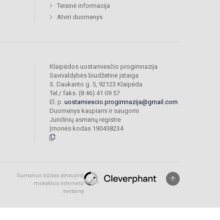
Teisinė informacija
Atviri duomenys
Klaipėdos uostamiesčio progimnazija
Savivaldybės biudžetinė įstaiga
S. Daukanto g. 5, 92123 Klaipėda
Tel./ faks. (8 46) 41 09 57
El. p.
uostamiescio.progimnazija@gmail.com
Duomenys kaupiami ir saugomi
Juridinių asmenų registre
Įmonės kodas 190438234
Sumanus būdas atnaujinti
mokyklos interneto
svetainę