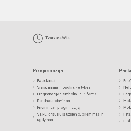
Tvarkaraščiai
Progimnazija
Pasl
Pasiekimai
Prie
Vizija, misija, filosofija, vertybės
Nefo
Progimnazijos simboliai ir uniforma
Paga
Bendradarbiavimas
Moki
Priėmimas į progimnaziją
Moki
Vaikų, grįžusių iš užsienio, priėmimas ir
Pat
ugdymas
Bibl