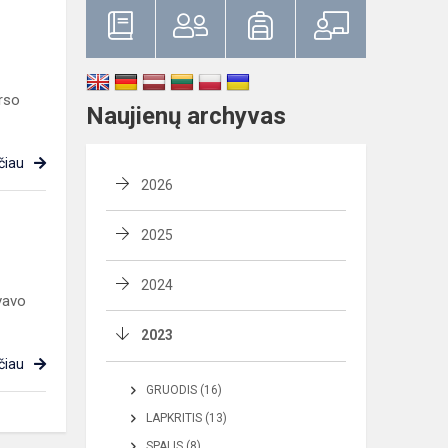
rso
Naujienų archyvas
čiau
2026
2025
2024
vavo
2023
čiau
GRUODIS (16)
LAPKRITIS (13)
SPALIS (8)