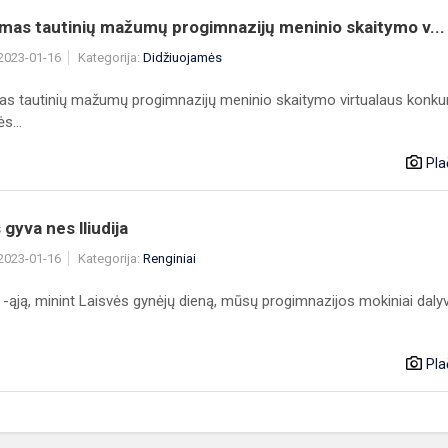
mas tautinių mažumų progimnazijų meninio skaitymo v...
 2023-01-16
Kategorija:
Didžiuojamės
as tautinių mažumų progimnazijų meninio skaitymo virtualaus konku
s...
Pla
 gyva nes lliudija
 2023-01-16
Kategorija:
Renginiai
 -ąją, minint Laisvės gynėjų dieną, mūsų progimnazijos mokiniai daly
Pla