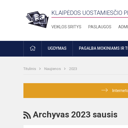
KLAIPĖDOS UOSTAMIESČIO 
VEIKLOS SRITYS
PASLAUGOS
ADMI
PRADŽIA
UGDYMAS
PAGALBA MOKINIAMS IR 
Titulinis
Naujienos
2023
Internet
RSS
Archyvas 2023 sausis