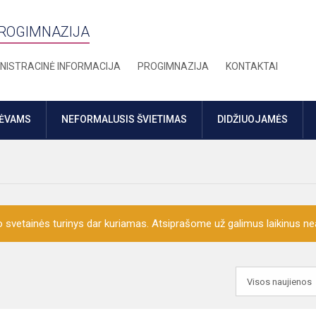
PROGIMNAZIJA
NISTRACINĖ INFORMACIJA
PROGIMNAZIJA
KONTAKTAI
TĖVAMS
NEFORMALUSIS ŠVIETIMAS
DIDŽIUOJAMĖS
o svetainės turinys dar kuriamas. Atsiprašome už galimus laikinus nea