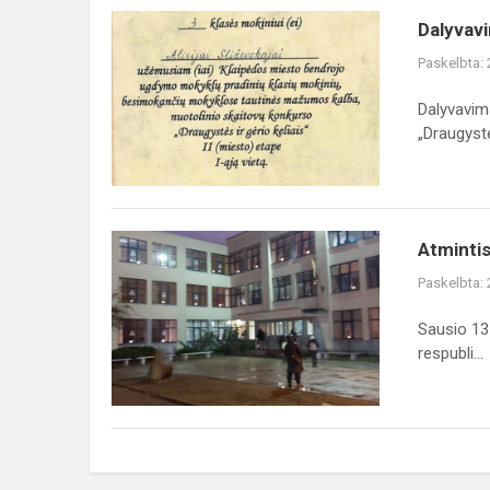
Dalyvavimas
Dalyvavi
tautinių
Paskelbta:
mažumų
progimnazijų
Dalyvavim
meninio
„Draugystė
skaitymo
v...
Atmintis
Atmintis
gyva
Paskelbta:
nes
lliudija
Sausio 13
respubli...