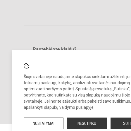
Pastebėjote klaidų?
Bend
Turite pasiūlymų?
RAŠYKITE
Šioje svetainėje naudojame slapukus siekdami užtikrinti j
teikiamų paslaugų kokybę, analizuoti svetainės naudojimą 
optimizuoti naršymo patirtį. Spustelėję mygtuką „Sutinku“,
patvirtinate, kad sutinkate su visų slapukų naudojimu šioje
svetainėje. Jei norite atšaukti arba pakeisti savo sutikimu
© 2023. Klaipėdos uostamiesčio progimnazija. Visos teisės saugomo
apsilankyti
slapukų valdymo puslapyje
.
Kopijuoti turinį be raštiško gimnazijos sutikimo griežtai draudžiama.
NUSTATYMAI
NESUTINKU
SUT