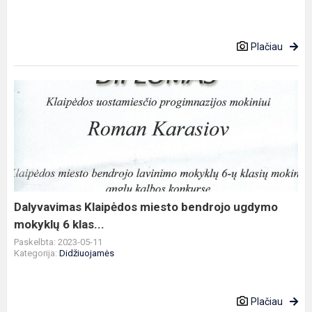
Plačiau
Dalyvavimas
Klaipėdos
miesto
bendrojo
ugdymo
mokyklų
6
klas...
Dalyvavimas Klaipėdos miesto bendrojo ugdymo
mokyklų 6 klas...
Paskelbta: 2023-05-11
Kategorija:
Didžiuojamės
Plačiau