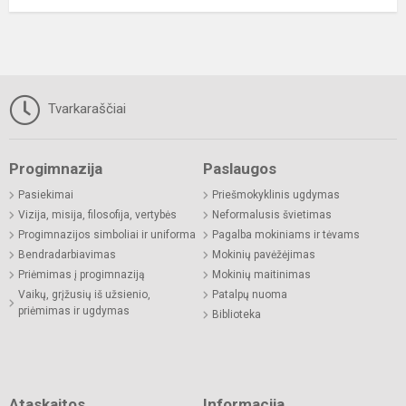
Tvarkaraščiai
Progimnazija
Paslaugos
Pasiekimai
Priešmokyklinis ugdymas
Vizija, misija, filosofija, vertybės
Neformalusis švietimas
Progimnazijos simboliai ir uniforma
Pagalba mokiniams ir tėvams
Bendradarbiavimas
Mokinių pavėžėjimas
Priėmimas į progimnaziją
Mokinių maitinimas
Vaikų, grįžusių iš užsienio,
Patalpų nuoma
priėmimas ir ugdymas
Biblioteka
Ataskaitos
Informacija