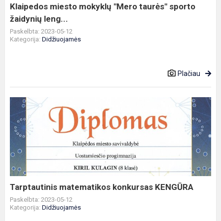
leng...
Klaipedos miesto mokyklų "Mero taurės" sporto
žaidynių leng...
Paskelbta: 2023-05-12
Kategorija:
Didžiuojamės
Plačiau
Tarptautinis
matematikos
konkursas
KENGŪRA
Tarptautinis matematikos konkursas KENGŪRA
Paskelbta: 2023-05-12
Kategorija:
Didžiuojamės