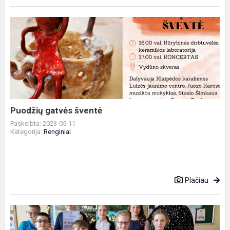
Puodžių
gatvės
šventė
Puodžių gatvės šventė
Paskelbta: 2023-05-11
Kategorija:
Renginiai
Plačiau
Klaipėdos
miesto