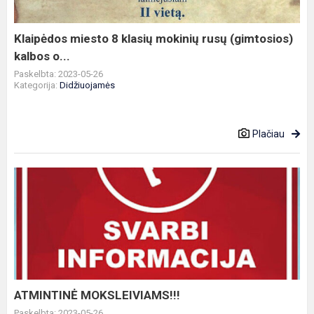
rusų
(gimtosios)
kalbos
Klaipėdos miesto 8 klasių mokinių rusų (gimtosios)
o...
kalbos o...
Paskelbta: 2023-05-26
Kategorija:
Didžiuojamės
Plačiau
ATMINTINĖ
MOKSLEIVIAMS!!!
ATMINTINĖ MOKSLEIVIAMS!!!
Paskelbta: 2023-05-26