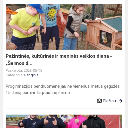
Pažintinės,
kultūrinės
ir
meninės
veiklos
diena
-
„Šeimos
Pažintinės, kultūrinės ir meninės veiklos diena -
d...
„Šeimos d...
Paskelbta: 2023-05-15
Kategorija:
Renginiai
Progimnazijos bendruomenė jau ne vienerius metus gegužės
15 dieną pamini Tarptautinę šeimo...
Plačiau
Klaipėdos
miesto