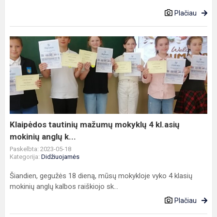
Plačiau
Klaipėdos
tautinių
mažumų
mokyklų
4
kl.asių
mokinių
anglų
Klaipėdos tautinių mažumų mokyklų 4 kl.asių
k...
mokinių anglų k...
Paskelbta: 2023-05-18
Kategorija:
Didžiuojamės
Šiandien, gegužės 18 dieną, mūsų mokykloje vyko 4 klasių
mokinių anglų kalbos raiškiojo sk...
Plačiau