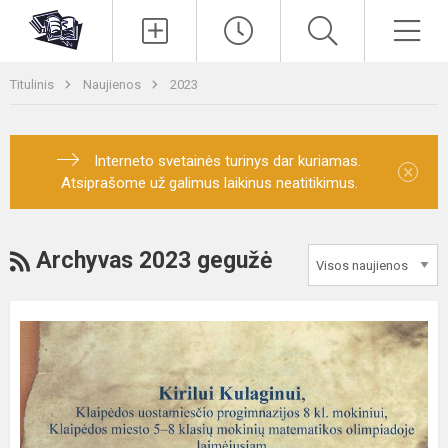
Paieška
Men
Titulinis
Naujienos
2023
Interneto svetainės turinys dar kuriamas.
×
Atsiprašome už galimus laikinus neatitikimus.
RSS
Archyvas 2023 gegužė
Klaipėdos
miesto
8
klasių
mokinių