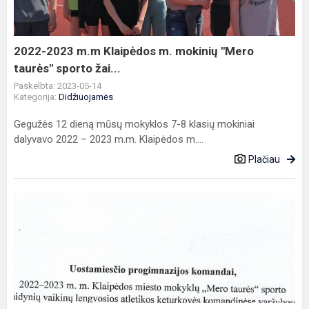
mokinių
"Mero
taurės"
2022-2023 m.m Klaipėdos m. mokinių "Mero
sporto
taurės" sporto žai...
žai...
Paskelbta: 2023-05-14
Kategorija:
Didžiuojamės
Gegužės 12 dieną mūsų mokyklos 7-8 klasių mokiniai
dalyvavo 2022 – 2023 m.m. Klaipėdos m....
Plačiau
Klaipedos
miesto
mokyklų
"Mero
taurės"
sporto
žaidynių