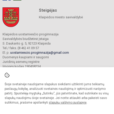
Steigėjas
Klaipėdos miesto savivaldybė
Klaipėdos uostamiesčio progimnazija
Savivaldybės biudžetinė įstaiga
S. Daukanto g. 5, 92123 Klaipėda
Tel./ faks. (8 46) 41 09 57
El. p.
uostamiescio.progimnazija@gmail.com
Duomenys kaupiami ir saugomi
Juridinių asmenų registre
Įmonės kodas 190438234
Šioje svetainėje naudojame slapukus siekdami užtikrinti jums teikiamų
© 2023. Klaipėdos uostamiesčio progimnazija. Visos teisės saugomos.
Kopijuoti turinį be raštiško gimnazijos sutikimo griežtai draudžiama.
paslaugų kokybę, analizuoti svetainės naudojimą ir optimizuoti naršymo
patirtį. Spustelėję mygtuką „Sutinku“, jūs patvirtinate, kad sutinkate su visų
Prieinamumo paraiška
Slapukų valdymas
slapukų naudojimu šioje svetainėje. Jei norite atšaukti arba pakeisti savo
sutikimus, prašome apsilankyti
slapukų valdymo puslapyje
.
Sumanus būdas atnaujinti
mokyklos interneto
svetainę