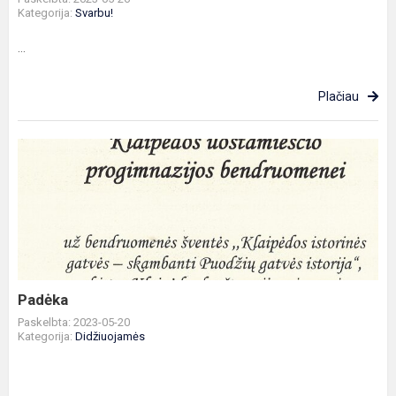
Kategorija:
Svarbu!
...
Plačiau
Padėka
Padėka
Paskelbta: 2023-05-20
Kategorija:
Didžiuojamės