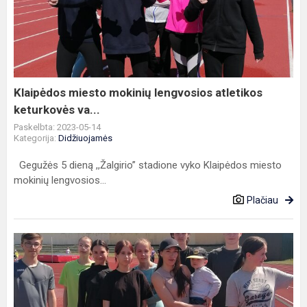
mokinių
lengvosios
atletikos
keturkovės
va...
Klaipėdos miesto mokinių lengvosios atletikos
keturkovės va...
Paskelbta: 2023-05-14
Kategorija:
Didžiuojamės
Gegužės 5 dieną ,,Žalgirio” stadione vyko Klaipėdos miesto
mokinių lengvosios...
Plačiau
2022-
2023
m.m
Klaipėdos
m.