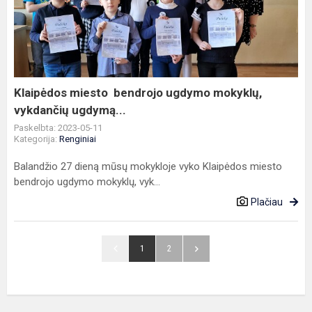
bendrojo
ugdymo
mokyklų,
vykdančių
ugdymą...
Klaipėdos miesto bendrojo ugdymo mokyklų,
vykdančių ugdymą...
Paskelbta: 2023-05-11
Kategorija:
Renginiai
Balandžio 27 dieną mūsų mokykloje vyko Klaipėdos miesto
bendrojo ugdymo mokyklų, vyk...
Plačiau
1
2