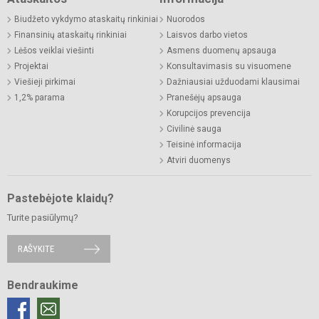
Biudžeto vykdymo ataskaitų rinkiniai
Nuorodos
Finansinių ataskaitų rinkiniai
Laisvos darbo vietos
Lėšos veiklai viešinti
Asmens duomenų apsauga
Projektai
Konsultavimasis su visuomene
Viešieji pirkimai
Dažniausiai užduodami klausimai
1,2% parama
Pranešėjų apsauga
Korupcijos prevencija
Civilinė sauga
Teisinė informacija
Atviri duomenys
Pastebėjote klaidų?
Turite pasiūlymų?
RAŠYKITE
Bendraukime