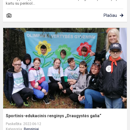
kartu su penkiol...
Plačiau
S
e
r
„
g
Sportinis-edukacinis renginys „Draugystės galia“
Paskelbta: 2022-06-12
Kategorija:
Renginiai