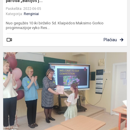
paroda „Baltijos j...
Paskelbta: 2022-06-05
Kategorija:
Renginiai
Nuo gegužės 10 iki birželio 5d. Klaipėdos Maksimo Gorkio
progimnazijoje vyko Res...
Plačiau
K
m
t
m
m
4
k
m
a.