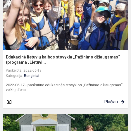
d
(p
Edukacinė lietuvių kalbos stovykla „Pažinimo džiaugsmas“
(programa „Lietuvi...
Paskelbta: 2022-06-19
Kategorija:
Renginiai
2022-06-17 - paskutinė edukacinės stovyklos „Pažinimo džiaugsmas“
veiklų diena....
Plačiau
E
l