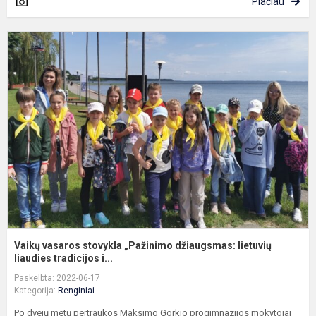
Plačiau
V
v
s
„
d
l
li
Vaikų vasaros stovykla „Pažinimo džiaugsmas: lietuvių
liaudies tradicijos i...
Paskelbta: 2022-06-17
Kategorija:
Renginiai
Po dvejų metų pertraukos Maksimo Gorkio progimnazijos mokytojai