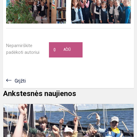
Nepamirškite
0
AČIŪ
padėkoti autoriui
Grįžti
Ankstesnės naujienos
E
l
k
s
„