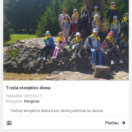
T
s
d
Trečia stovyklos diena
Paskelbta: 2022-06-17
Kategorija:
Renginiai
Trečioji stovyklos diena buvo skirta pažinčiai su duona...
Plačiau