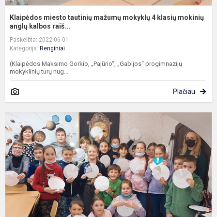
Klaipėdos miesto tautinių mažumų mokyklų 4 klasių mokinių
anglų kalbos raiš...
Paskelbta: 2022-06-01
Kategorija:
Renginiai
(Klaipėdos Maksimo Gorkio, „Pajūrio“, „Gabijos“ progimnazijų
mokyklinių turų nug...
Plačiau
P
P
u
d
3
k
„