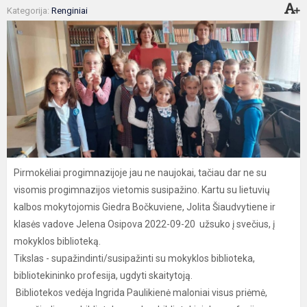
Kategorija:
Renginiai
Pirmokėliai progimnazijoje jau ne naujokai, tačiau dar ne su
visomis progimnazijos vietomis susipažino. Kartu su lietuvių
kalbos mokytojomis Giedra Bočkuviene, Jolita Šiaudvytiene ir
klasės vadove Jelena Osipova 2022-09-20 užsuko į svečius, į
mokyklos biblioteką.
Tikslas - supažindinti/susipažinti su mokyklos biblioteka,
bibliotekininko profesija, ugdyti skaitytoją.
Bibliotekos vedėja Ingrida Paulikienė maloniai visus priėmė,