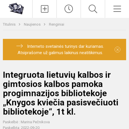
Paieška
Men
Titulinis
Naujienos
Renginiai
Interneto svetainės turinys dar kuriamas.
×
Atsiprašome už galimus laikinus neatitikimus.
Integruota lietuvių kalbos ir
gimtosios kalbos pamoka
progimnazijos bibliotekoje
„Knygos kviečia pasisvečiuoti
bibliotekoje“, 1t kl.
Paskelbė : Marina Pečnikova
Paskelbta: 2022-09-20