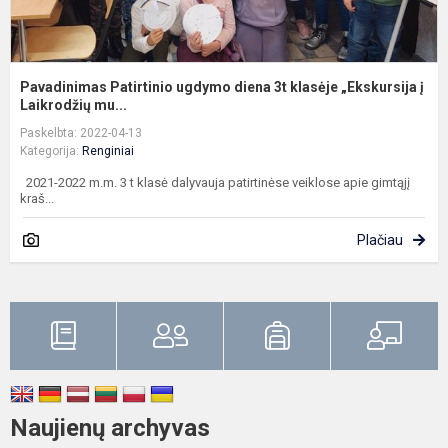
Pavadinimas Patirtinio ugdymo diena 3t klasėje „Ekskursija į
Laikrodžių mu...
Paskelbta: 2022-04-13
Kategorija:
Renginiai
2021-2022 m.m. 3 t klasė dalyvauja patirtinėse veiklose apie gimtąjį
kraš...
Plačiau
Naujienų archyvas