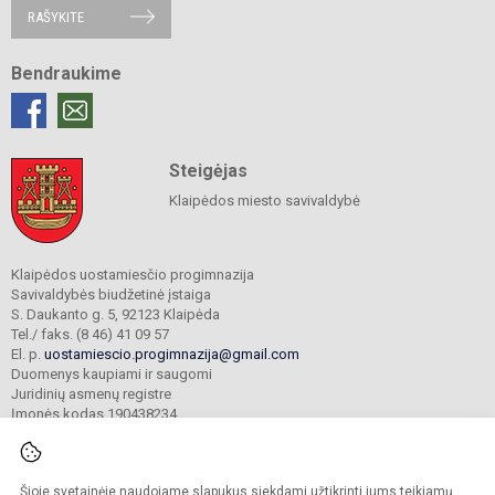
RAŠYKITE
Bendraukime
Steigėjas
Klaipėdos miesto savivaldybė
Klaipėdos uostamiesčio progimnazija
Savivaldybės biudžetinė įstaiga
S. Daukanto g. 5, 92123 Klaipėda
Tel./ faks. (8 46) 41 09 57
El. p.
uostamiescio.progimnazija@gmail.com
Duomenys kaupiami ir saugomi
Juridinių asmenų registre
Įmonės kodas 190438234
Šioje svetainėje naudojame slapukus siekdami užtikrinti jums teikiamų
© 2023. Klaipėdos uostamiesčio progimnazija. Visos teisės saugomos.