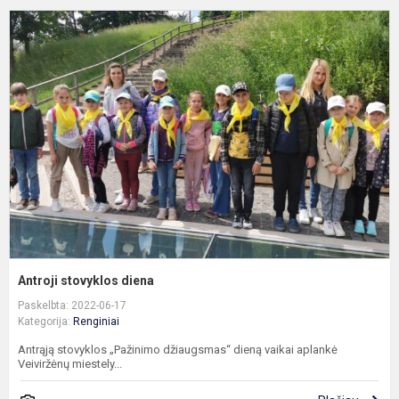
A
s
d
Antroji stovyklos diena
Paskelbta: 2022-06-17
Kategorija:
Renginiai
Antrąją stovyklos „Pažinimo džiaugsmas“ dieną vaikai aplankė
Veiviržėnų miestely...