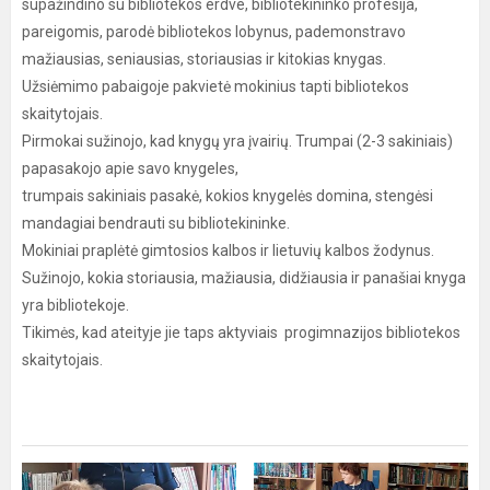
supažindino su bibliotekos erdve, bibliotekininko profesija,
pareigomis, parodė bibliotekos lobynus, pademonstravo
mažiausias, seniausias, storiausias ir kitokias knygas.
Užsiėmimo pabaigoje pakvietė mokinius tapti bibliotekos
skaitytojais.
Pirmokai sužinojo, kad knygų yra įvairių. Trumpai (2-3 sakiniais)
papasakojo apie savo knygeles,
trumpais sakiniais pasakė, kokios knygelės domina, stengėsi
mandagiai bendrauti su bibliotekininke.
Mokiniai praplėtė gimtosios kalbos ir lietuvių kalbos žodynus.
Sužinojo, kokia storiausia, mažiausia, didžiausia ir panašiai knyga
yra bibliotekoje.
Tikimės, kad ateityje jie taps aktyviais progimnazijos bibliotekos
skaitytojais.