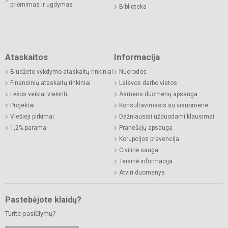
priėmimas ir ugdymas
Biblioteka
Ataskaitos
Informacija
Biudžeto vykdymo ataskaitų rinkiniai
Nuorodos
Finansinių ataskaitų rinkiniai
Laisvos darbo vietos
Lėšos veiklai viešinti
Asmens duomenų apsauga
Projektai
Konsultavimasis su visuomene
Viešieji pirkimai
Dažniausiai užduodami klausimai
1,2% parama
Pranešėjų apsauga
Korupcijos prevencija
Civilinė sauga
Teisinė informacija
Atviri duomenys
Pastebėjote klaidų?
Turite pasiūlymų?