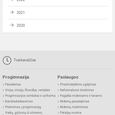
2021
2020
Tvarkaraščiai
Progimnazija
Paslaugos
Pasiekimai
Priešmokyklinis ugdymas
Vizija, misija, filosofija, vertybės
Neformalusis švietimas
Progimnazijos simboliai ir uniforma
Pagalba mokiniams ir tėvams
Bendradarbiavimas
Mokinių pavėžėjimas
Priėmimas į progimnaziją
Mokinių maitinimas
Vaikų, grįžusių iš užsienio,
Patalpų nuoma