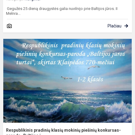
Gegužės 25 dieną draugystės galia nuvilnijo prie Baltijos jūros. II
Melnra...
Plačiau
R
p
k
m
p
k
pa
Respublikinis pradinių klasių mokinių piešinių konkursas-