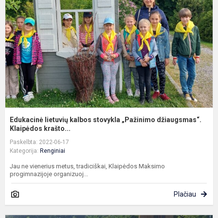
k
s
„
d
K.
Edukacinė lietuvių kalbos stovykla „Pažinimo džiaugsmas“.
Klaipėdos krašto...
Paskelbta: 2022-06-17
Kategorija:
Renginiai
Jau ne vienerius metus, tradiciškai, Klaipėdos Maksimo
progimnazijoje organizuoj...
Plačiau