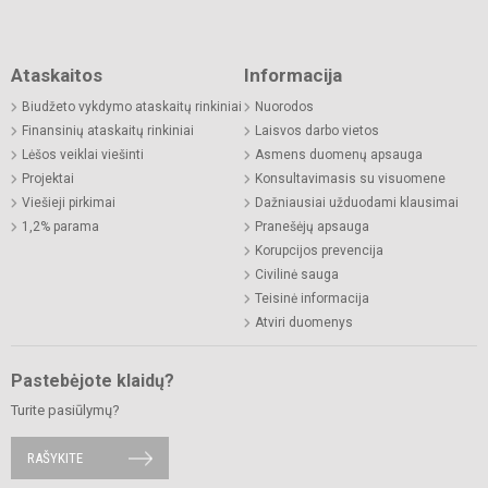
Ataskaitos
Informacija
Biudžeto vykdymo ataskaitų rinkiniai
Nuorodos
Finansinių ataskaitų rinkiniai
Laisvos darbo vietos
Lėšos veiklai viešinti
Asmens duomenų apsauga
Projektai
Konsultavimasis su visuomene
Viešieji pirkimai
Dažniausiai užduodami klausimai
1,2% parama
Pranešėjų apsauga
Korupcijos prevencija
Civilinė sauga
Teisinė informacija
Atviri duomenys
Pastebėjote klaidų?
Turite pasiūlymų?
RAŠYKITE