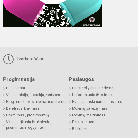
Tvarkaraščiai
Progimnazija
Paslaugos
Pasiekimai
Priešmokyklinis ugdymas
Vizija, misija, filosofija, vertybės
Neformalusis švietimas
Progimnazijos simboliai ir uniforma
Pagalba mokiniams ir tėvams
Bendradarbiavimas
Mokinių pavėžėjimas
Priėmimas į progimnaziją
Mokinių maitinimas
Vaikų, grįžusių iš užsienio,
Patalpų nuoma
priėmimas ir ugdymas
Biblioteka