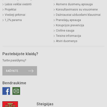
Lėšos veiklai viešinti
Asmens duomenų apsauga
Projektai
Konsultavimasis su visuomene
Viešieji pirkimai
Dažniausiai užduodami klausimai
1,2% parama
Pranešėjų apsauga
Korupcijos prevencija
Civilinė sauga
Teisinė informacija
Atviri duomenys
Pastebėjote klaidų?
Turite pasiūlymų?
RAŠYKITE
Bendraukime
Steigėjas