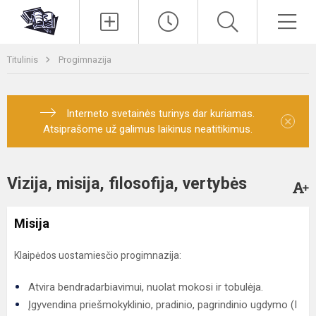
Paieška
Men
Titulinis
Progimnazija
Interneto svetainės turinys dar kuriamas.
×
Atsiprašome už galimus laikinus neatitikimus.
Vizija, misija, filosofija, vertybės
Misija
Klaipėdos uostamiesčio progimnazija:
Atvira bendradarbiavimui, nuolat mokosi ir tobulėja.
Įgyvendina priešmokyklinio, pradinio, pagrindinio ugdymo (I