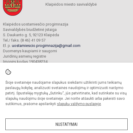
Klaipėdos miesto savivaldybė
Klaipėdos uostamiesčio progimnazija
Savivaldybės biudžetinė įstaiga
S. Daukanto g. 5, 92123 Klaipėda
Tel./ faks. (8 46) 41 09 57
El. p.
uostamiescio.progimnazija@gmail.com
Duomenys kaupiami ir saugomi
Juridinių asmenų registre
Įmonės kodas 190438234
Šioje svetainėje naudojame slapukus siekdami užtikrinti jums teikiamų
© 2023. Klaipėdos uostamiesčio progimnazija. Visos teisės saugomos.
Kopijuoti turinį be raštiško gimnazijos sutikimo griežtai draudžiama.
paslaugų kokybę, analizuoti svetainės naudojimą ir optimizuoti naršymo
patirtį. Spustelėję mygtuką „Sutinku“, jūs patvirtinate, kad sutinkate su visų
Prieinamumo paraiška
Slapukų valdymas
slapukų naudojimu šioje svetainėje. Jei norite atšaukti arba pakeisti savo
sutikimus, prašome apsilankyti
slapukų valdymo puslapyje
.
Sumanus būdas atnaujinti
mokyklos interneto
svetainę
NUSTATYMAI