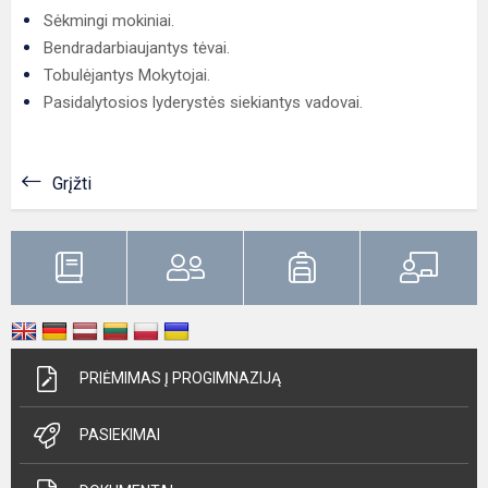
Sėkmingi mokiniai.
Bendradarbiaujantys tėvai.
Tobulėjantys Mokytojai.
Pasidalytosios lyderystės siekiantys vadovai.
Grįžti
PRIĖMIMAS Į PROGIMNAZIJĄ
PASIEKIMAI