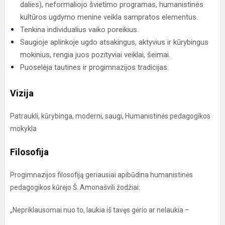
dalies), neformaliojo švietimo programas, humanistinės
kultūros ugdymo menine veikla sampratos elementus.
Tenkina individualius vaiko poreikius.
Saugioje aplinkoje ugdo atsakingus, aktyvius ir kūrybingus
mokinius, rengia juos pozityviai veiklai, šeimai.
Puoselėja tautines ir progimnazijos tradicijas.
Vizija
Patraukli, kūrybinga, moderni, saugi, Humanistinės pedagogikos
mokykla
Filosofija
Progimnazijos filosofiją geriausiai apibūdina humanistinės
pedagogikos kūrėjo Š. Amonašvili žodžiai:
„Nepriklausomai nuo to, laukia iš tavęs gėrio ar nelaukia –