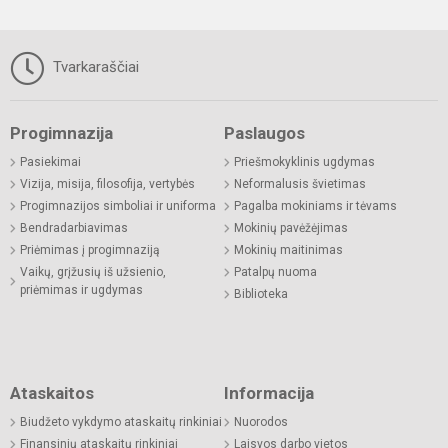
Tvarkaraščiai
Progimnazija
Paslaugos
Pasiekimai
Priešmokyklinis ugdymas
Vizija, misija, filosofija, vertybės
Neformalusis švietimas
Progimnazijos simboliai ir uniforma
Pagalba mokiniams ir tėvams
Bendradarbiavimas
Mokinių pavėžėjimas
Priėmimas į progimnaziją
Mokinių maitinimas
Vaikų, grįžusių iš užsienio,
Patalpų nuoma
priėmimas ir ugdymas
Biblioteka
Ataskaitos
Informacija
Biudžeto vykdymo ataskaitų rinkiniai
Nuorodos
Finansinių ataskaitų rinkiniai
Laisvos darbo vietos