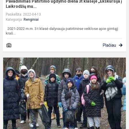
Pavadinimas Patirtinio ugdymo diena 3t klasėje „Ekskursija į
Laikrodžių mu...
Paskelbta: 2022-04-13
Kategorija:
Renginiai
2021-2022 m.m. 3 t klasė dalyvauja patirtinėse veiklose apie gimtąjį
kraš...
Plačiau
P
u
"
m
-
m
n