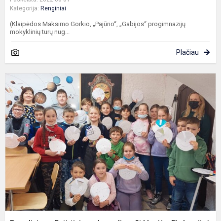
Kategorija:
Renginiai
(Klaipėdos Maksimo Gorkio, „Pajūrio“, „Gabijos“ progimnazijų
mokyklinių turų nug...
Plačiau
P
P
u
d
3
k
„