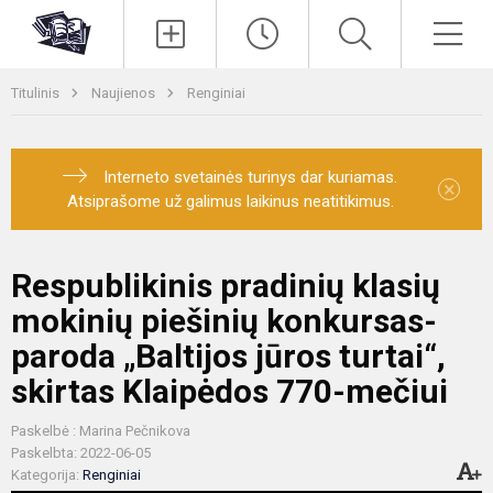
Paieška
Men
Titulinis
Naujienos
Renginiai
Interneto svetainės turinys dar kuriamas.
×
Atsiprašome už galimus laikinus neatitikimus.
Respublikinis pradinių klasių
mokinių piešinių konkursas-
paroda „Baltijos jūros turtai“,
skirtas Klaipėdos 770-mečiui
Paskelbė : Marina Pečnikova
Paskelbta: 2022-06-05
Kategorija:
Renginiai