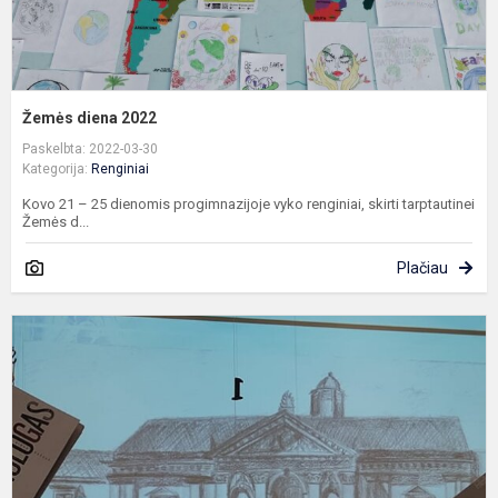
Žemės diena 2022
Paskelbta: 2022-03-30
Kategorija:
Renginiai
Kovo 21 – 25 dienomis progimnazijoje vyko renginiai, skirti tarptautinei
Žemės d...
Plačiau
L
s
n
e