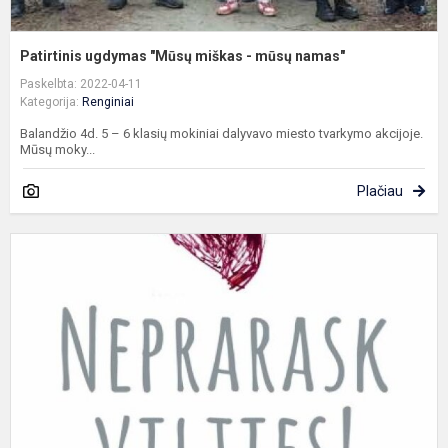
Patirtinis ugdymas "Mūsų miškas - mūsų namas"
Paskelbta: 2022-04-11
Kategorija:
Renginiai
Balandžio 4d. 5 – 6 klasių mokiniai dalyvavo miesto tvarkymo akcijoje.
Mūsų moky...
Plačiau
A
„
v