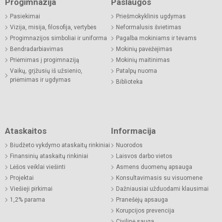
Progimnazija
Paslaugos
Pasiekimai
Priešmokyklinis ugdymas
Vizija, misija, filosofija, vertybės
Neformalusis švietimas
Progimnazijos simboliai ir uniforma
Pagalba mokiniams ir tėvams
Bendradarbiavimas
Mokinių pavėžėjimas
Priėmimas į progimnaziją
Mokinių maitinimas
Vaikų, grįžusių iš užsienio,
Patalpų nuoma
priėmimas ir ugdymas
Biblioteka
Ataskaitos
Informacija
Biudžeto vykdymo ataskaitų rinkiniai
Nuorodos
Finansinių ataskaitų rinkiniai
Laisvos darbo vietos
Lėšos veiklai viešinti
Asmens duomenų apsauga
Projektai
Konsultavimasis su visuomene
Viešieji pirkimai
Dažniausiai užduodami klausimai
1,2% parama
Pranešėjų apsauga
Korupcijos prevencija
Civilinė sauga