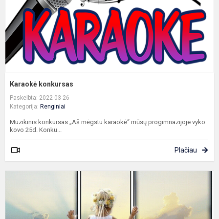
Karaokė konkursas
Paskelbta: 2022-03-26
Kategorija:
Renginiai
Muzikinis konkursas „Aš mėgstu karaokė“ mūsų progimnazijoje vyko
kovo 25d. Konku...
Plačiau
M
k
„
d