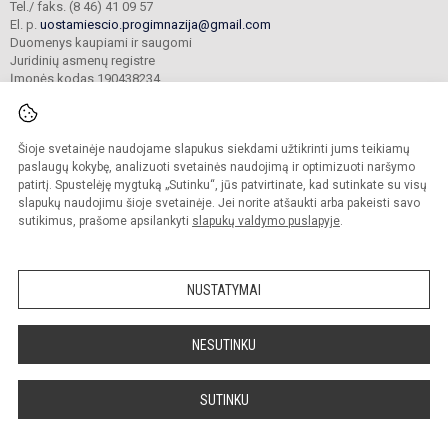
Tel./ faks. (8 46) 41 09 57
El. p.
uostamiescio.progimnazija@gmail.com
Duomenys kaupiami ir saugomi
Juridinių asmenų registre
Įmonės kodas 190438234
Šioje svetainėje naudojame slapukus siekdami užtikrinti jums teikiamų
© 2023. Klaipėdos uostamiesčio progimnazija. Visos teisės saugomos.
Kopijuoti turinį be raštiško gimnazijos sutikimo griežtai draudžiama.
paslaugų kokybę, analizuoti svetainės naudojimą ir optimizuoti naršymo
patirtį. Spustelėję mygtuką „Sutinku“, jūs patvirtinate, kad sutinkate su visų
Prieinamumo paraiška
Slapukų valdymas
slapukų naudojimu šioje svetainėje. Jei norite atšaukti arba pakeisti savo
sutikimus, prašome apsilankyti
slapukų valdymo puslapyje
.
Sumanus būdas atnaujinti
mokyklos interneto
svetainę
NUSTATYMAI
NESUTINKU
SUTINKU