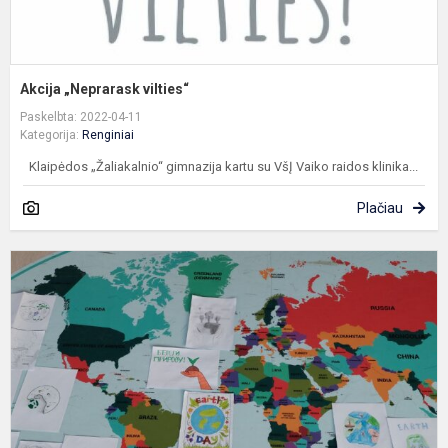
Akcija „Neprarask vilties“
Paskelbta: 2022-04-11
Kategorija:
Renginiai
Klaipėdos „Žaliakalnio“ gimnazija kartu su VšĮ Vaiko raidos klinika...
Plačiau
Ž
d
2