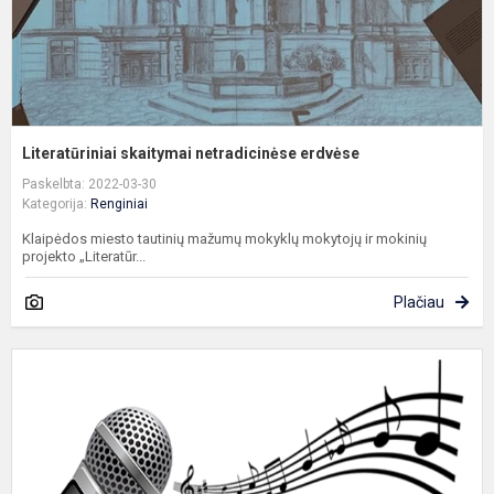
Literatūriniai skaitymai netradicinėse erdvėse
Paskelbta: 2022-03-30
Kategorija:
Renginiai
Klaipėdos miesto tautinių mažumų mokyklų mokytojų ir mokinių
projekto „Literatūr...
Plačiau
K
k