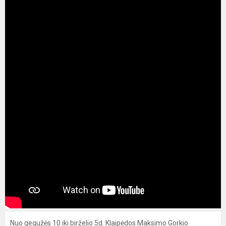
Nuo gegužės 10 iki birželio 5d. Klaipėdos Maksimo Gorkio