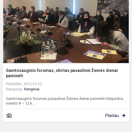
p
Ž
d
p
Gamtosauginis forumas, skirtas pasaulinei Žemės dienai
paminėti
Paskelbta: 2022-03-23
Kategorija:
Renginiai
Gamtosauginis forumas pasaulinei Žemės dienai paminėti Klaipėdos
miesto 8 – 12 k...
Plačiau