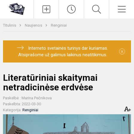
Paieška
Men
Titulinis
Naujienos
Renginiai
Interneto svetainės turinys dar kuriamas.
×
Atsiprašome už galimus laikinus neatitikimus.
Literatūriniai skaitymai
netradicinėse erdvėse
Paskelbė : Marina Pečnikova
Paskelbta: 2022-03-30
Kategorija:
Renginiai