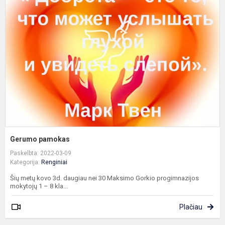
p
Gerumo pamokas
Paskelbta: 2022-03-09
Kategorija:
Renginiai
Šių metų kovo 3d. daugiau nei 30 Maksimo Gorkio progimnazijos
mokytojų 1 – 8 kla...
Plačiau