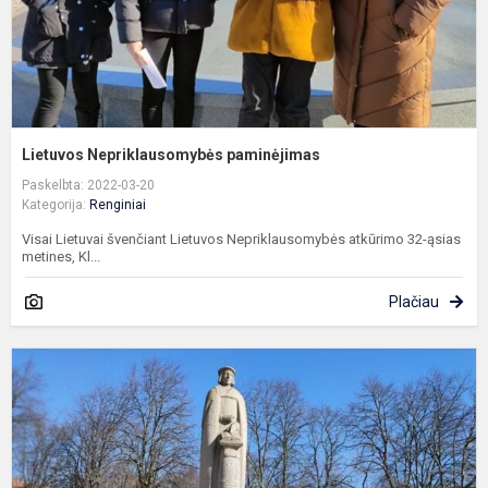
Lietuvos Nepriklausomybės paminėjimas
Paskelbta: 2022-03-20
Kategorija:
Renginiai
Visai Lietuvai švenčiant Lietuvos Nepriklausomybės atkūrimo 32-ąsias
metines, Kl...
Plačiau
T
m
p
„
m