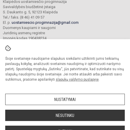
Klaipėdos uostamiesčio progimnazija
Savivaldybės biudžetinė įstaiga
S. Daukanto g. 5, 92123 Klaipėda
Tel./ faks. (8 46) 41 09 57
El. p.
uostamiescio.progimnazija@gmail.com
Duomenys kaupiami ir saugomi
Juridinių asmenų registre
Įmonės kodas 190438234
Šioje svetainėje naudojame slapukus siekdami užtikrinti jums teikiamų
© 2023. Klaipėdos uostamiesčio progimnazija. Visos teisės saugomos.
Kopijuoti turinį be raštiško gimnazijos sutikimo griežtai draudžiama.
paslaugų kokybę, analizuoti svetainės naudojimą ir optimizuoti naršymo
patirtį. Spustelėję mygtuką „Sutinku“, jūs patvirtinate, kad sutinkate su visų
Prieinamumo paraiška
Slapukų valdymas
slapukų naudojimu šioje svetainėje. Jei norite atšaukti arba pakeisti savo
sutikimus, prašome apsilankyti
slapukų valdymo puslapyje
.
Sumanus būdas atnaujinti
mokyklos interneto
svetainę
NUSTATYMAI
NESUTINKU