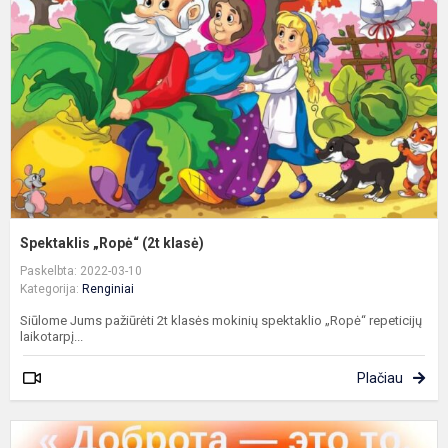
k
Spektaklis „Ropė“ (2t klasė)
Paskelbta: 2022-03-10
Kategorija:
Renginiai
Siūlome Jums pažiūrėti 2t klasės mokinių spektaklio „Ropė“ repeticijų
laikotarpį...
Plačiau
G