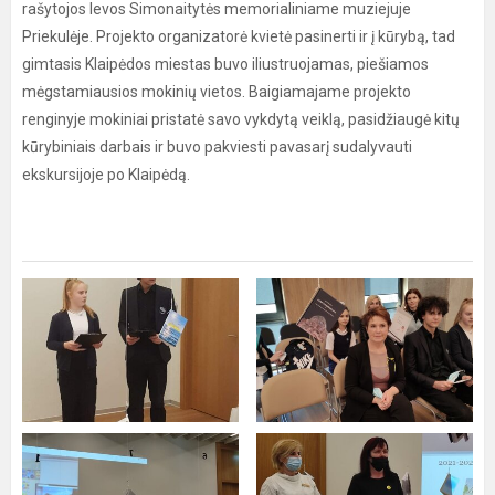
rašytojos Ievos Simonaitytės memorialiniame muziejuje
Priekulėje. Projekto organizatorė kvietė pasinerti ir į kūrybą, tad
gimtasis Klaipėdos miestas buvo iliustruojamas, piešiamos
mėgstamiausios mokinių vietos. Baigiamajame projekto
renginyje mokiniai pristatė savo vykdytą veiklą, pasidžiaugė kitų
kūrybiniais darbais ir buvo pakviesti pavasarį sudalyvauti
ekskursijoje po Klaipėdą.