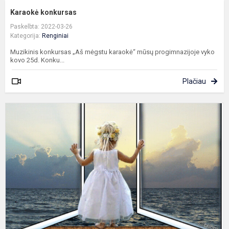
Karaokė konkursas
Paskelbta: 2022-03-26
Kategorija:
Renginiai
Muzikinis konkursas „Aš mėgstu karaokė“ mūsų progimnazijoje vyko
kovo 25d. Konku...
Plačiau
M
k
„
d
į
p