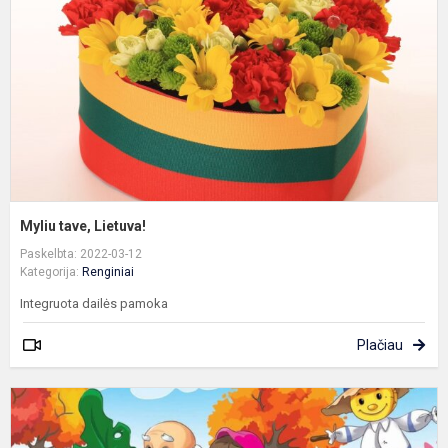
Myliu tave, Lietuva!
Paskelbta: 2022-03-12
Kategorija:
Renginiai
Integruota dailės pamoka
Plačiau
S
„
(