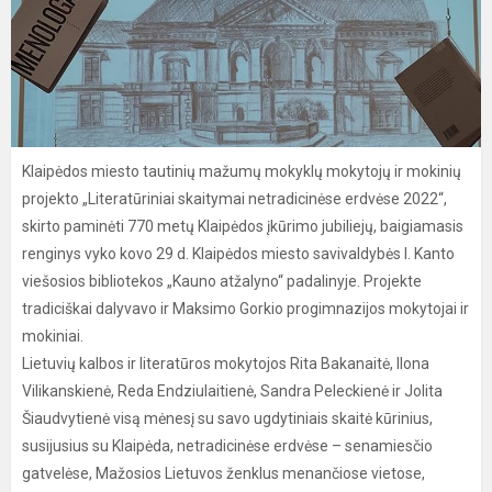
Klaipėdos miesto tautinių mažumų mokyklų mokytojų ir mokinių
projekto „Literatūriniai skaitymai netradicinėse erdvėse 2022“,
skirto paminėti 770 metų Klaipėdos įkūrimo jubiliejų, baigiamasis
renginys vyko kovo 29 d. Klaipėdos miesto savivaldybės I. Kanto
viešosios bibliotekos „Kauno atžalyno“ padalinyje. Projekte
tradiciškai dalyvavo ir Maksimo Gorkio progimnazijos mokytojai ir
mokiniai.
Lietuvių kalbos ir literatūros mokytojos Rita Bakanaitė, Ilona
Vilikanskienė, Reda Endziulaitienė, Sandra Peleckienė ir Jolita
Šiaudvytienė visą mėnesį su savo ugdytiniais skaitė kūrinius,
susijusius su Klaipėda, netradicinėse erdvėse – senamiesčio
gatvelėse, Mažosios Lietuvos ženklus menančiose vietose,