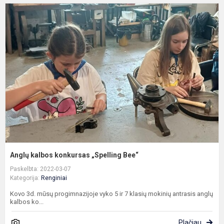
A
k
k
„
B
Anglų kalbos konkursas „Spelling Bee“
Paskelbta: 2022-03-07
Kategorija:
Renginiai
Kovo 3d. mūsų progimnazijoje vyko 5 ir 7 klasių mokinių antrasis anglų
kalbos ko...
Plačiau