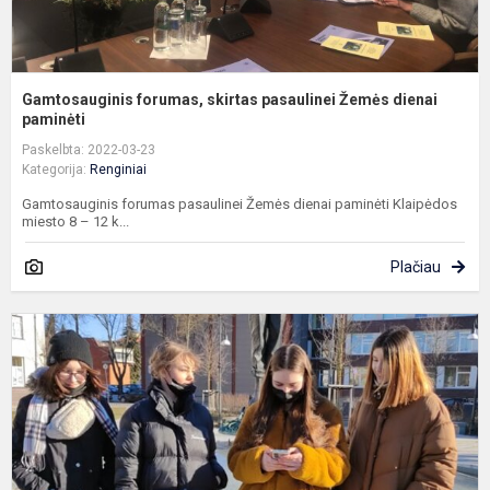
Gamtosauginis forumas, skirtas pasaulinei Žemės dienai
paminėti
Paskelbta: 2022-03-23
Kategorija:
Renginiai
Gamtosauginis forumas pasaulinei Žemės dienai paminėti Klaipėdos
miesto 8 – 12 k...
Plačiau
L
N
p