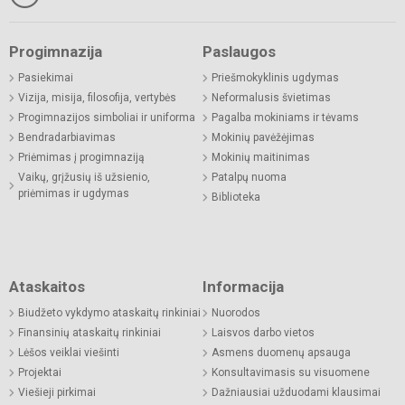
Progimnazija
Paslaugos
Pasiekimai
Priešmokyklinis ugdymas
Vizija, misija, filosofija, vertybės
Neformalusis švietimas
Progimnazijos simboliai ir uniforma
Pagalba mokiniams ir tėvams
Bendradarbiavimas
Mokinių pavėžėjimas
Priėmimas į progimnaziją
Mokinių maitinimas
Vaikų, grįžusių iš užsienio,
Patalpų nuoma
priėmimas ir ugdymas
Biblioteka
Ataskaitos
Informacija
Biudžeto vykdymo ataskaitų rinkiniai
Nuorodos
Finansinių ataskaitų rinkiniai
Laisvos darbo vietos
Lėšos veiklai viešinti
Asmens duomenų apsauga
Projektai
Konsultavimasis su visuomene
Viešieji pirkimai
Dažniausiai užduodami klausimai