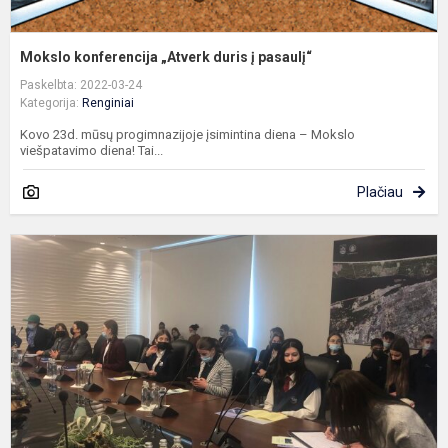
Mokslo konferencija „Atverk duris į pasaulį“
Paskelbta: 2022-03-24
Kategorija:
Renginiai
Kovo 23d. mūsų progimnazijoje įsimintina diena – Mokslo
viešpatavimo diena! Tai...
Plačiau
G
f
s
p
Ž
d
p