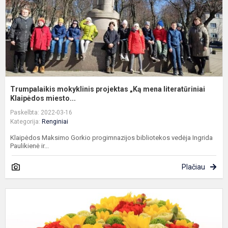
li
Trumpalaikis mokyklinis projektas „Ką mena literatūriniai
Klaipėdos miesto...
Paskelbta: 2022-03-16
Kategorija:
Renginiai
Klaipėdos Maksimo Gorkio progimnazijos bibliotekos vedėja Ingrida
Paulikienė ir...
Plačiau
M
t
L