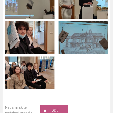
Nepamirškite
0
AČIŪ