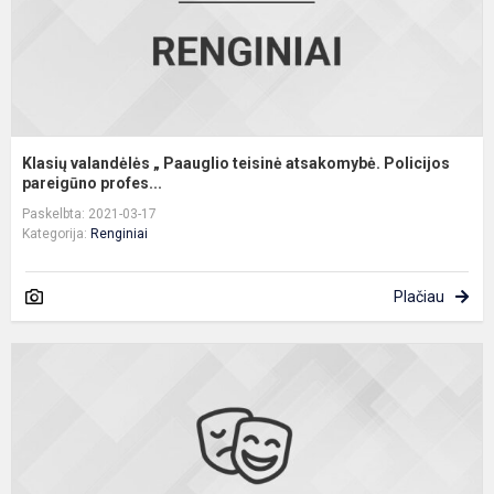
Klasių valandėlės „ Paauglio teisinė atsakomybė. Policijos
pareigūno profes...
Paskelbta: 2021-03-17
Kategorija:
Renginiai
Plačiau
I
d
(
g
ir
a