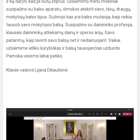
ir ką daryti, kad jis būtų stiprus. Užsiėmimo metu mokiniai
susipažino su balso aparatu, išmokos atskirti savo, tėvų, draugų,
mokytojų balso tipus. Sužinojo kas yra balso mutacija, kaip reikia
tausoti savo mokytojos balsą. Susipažino su dainininko profesija,
klausėsi dainininkų atliekamų dainų ir operos arijų. Gavo
patarimų, kaip lavinti savo balsą net ir nedainuojant. Vaikai
užsiėmime atliko kūrybiškas ir balsą tausojančias užduotis.
Pamoka visiems labai patiko.
Klasės vadovė Lijana Diliautienė