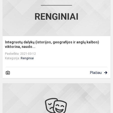
k
Integruotų dalykų (istorijos, geografijos ir anglų kalbos)
viktorina, naudo...
Paskelbta: 2021-03-12
Kategorija:
Renginiai
Plačiau
L
N
a
d