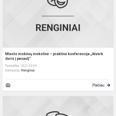
p
k
„
du
Miesto mokinių mokslinė – praktinė konferencija „Atverk
duris į pasaulį“
Paskelbta: 2021-03-03
Kategorija:
Renginiai
Plačiau
S
k
„