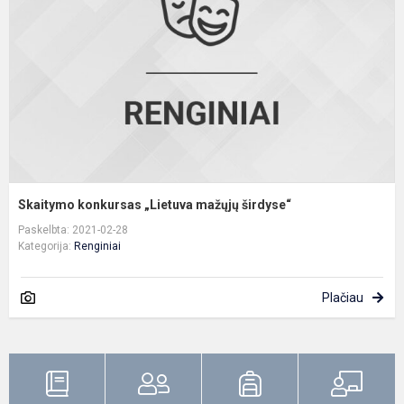
m
š
Skaitymo konkursas „Lietuva mažųjų širdyse“
Paskelbta: 2021-02-28
Kategorija:
Renginiai
Plačiau