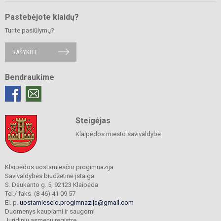
Pastebėjote klaidų?
Turite pasiūlymų?
RAŠYKITE
Bendraukime
Steigėjas
Klaipėdos miesto savivaldybė
Klaipėdos uostamiesčio progimnazija
Savivaldybės biudžetinė įstaiga
S. Daukanto g. 5, 92123 Klaipėda
Tel./ faks. (8 46) 41 09 57
El. p.
uostamiescio.progimnazija@gmail.com
Duomenys kaupiami ir saugomi
Juridinių asmenų registre