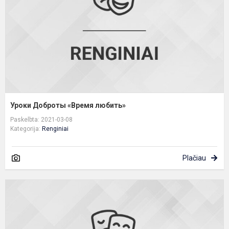
Уроки Доброты «Время любить»
Paskelbta: 2021-03-08
Kategorija:
Renginiai
Plačiau
M
m
m
–