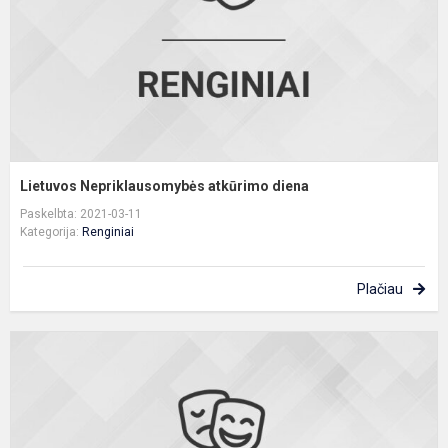
Lietuvos Nepriklausomybės atkūrimo diena
Paskelbta: 2021-03-11
Kategorija:
Renginiai
Plačiau
L
N
a
d
m