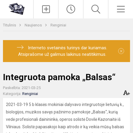
Paieška
Men
Titulinis
Naujienos
Renginiai
Interneto svetainės turinys dar kuriamas.
×
Atsiprašome už galimus laikinus neatitikimus.
Integruota pamoka „Balsas“
Paskelbta: 2021-03-25
Kategorija:
Renginiai
2021-03-19 5 b klasės mokiniai dalyvavo integruotoje lietuvių k.,
biologijos, muzikos savęs pažinimo pamokoje „Balsas“, kurią
vedė profesionali dainininkė, operos solistė Dovilė Kazonaitė iš
Vilniaus. Solistė papasakojo kaip atrodo ir ką veikia mūsų balsas