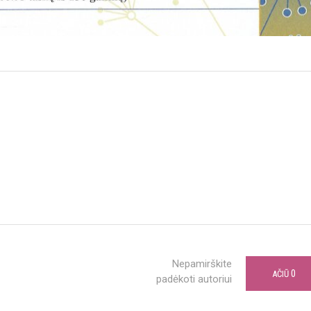
Nepamirškite
0
AČIŪ
padėkoti autoriui