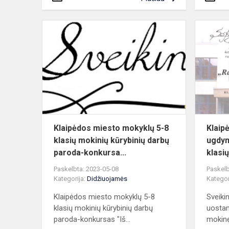
Klaipėdos
miesto
mokyklų
5-
8
klasių
mokinių
kūrybinių
darbų...
Klaipėdos miesto mokyklų 5-8
Klaip
klasių mokinių kūrybinių darbų
ugdym
paroda-konkursa...
klasi
Paskelbta: 2023-05-08
Paskelb
Kategorija:
Didžiuojamės
Kategor
Klaipėdos miesto mokyklų 5-8
Sveiki
klasių mokinių kūrybinių darbų
uostam
paroda-konkursas "Iš...
mokinę 