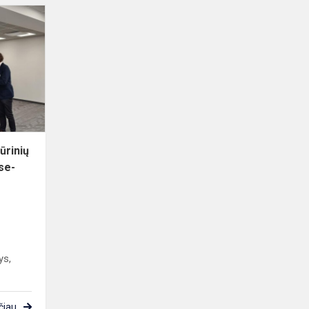
Dalyvavimas
literatūros
kūrinių
meninio
skaitymo
konkurse-
š...
ūrinių
se-
ys,
čiau