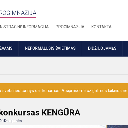
PROGIMNAZIJA
NISTRACINĖ INFORMACIJA
PROGIMNAZIJA
KONTAKTAI
TĖVAMS
NEFORMALUSIS ŠVIETIMAS
DIDŽIUOJAMĖS
o svetainės turinys dar kuriamas. Atsiprašome už galimus laikinus nea
s konkursas KENGŪRA
Didžiuojamės