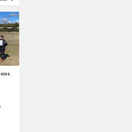
Miesto
moksleivių
lengvosios
atletikos
varžybos
osios
o
s