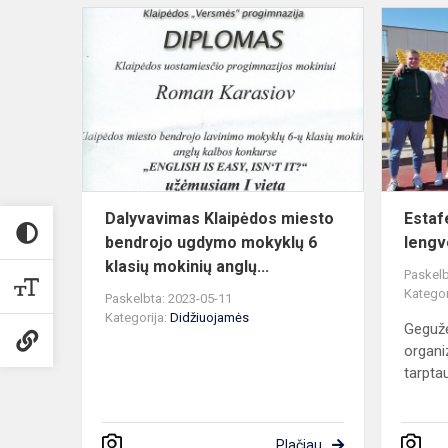
Dalyvavima
Klaipėdos
miesto
bendrojo
ugdymo
mokyklų
6
klas...
Dalyvavimas Klaipėdos miesto
Estafe
bendrojo ugdymo mokyklų 6
lengv
klasių mokinių anglų...
Paskelb
Kategor
Paskelbta: 2023-05-11
Kategorija:
Didžiuojamės
Gegužė
organi
tarptaut
Plačiau