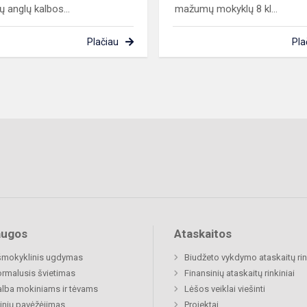
ų anglų kalbos...
mažumų mokyklų 8 kl...
Plačiau
Pla
augos
Ataskaitos
šmokyklinis ugdymas
Biudžeto vykdymo ataskaitų rin
rmalusis švietimas
Finansinių ataskaitų rinkiniai
lba mokiniams ir tėvams
Lėšos veiklai viešinti
nių pavėžėjimas
Projektai