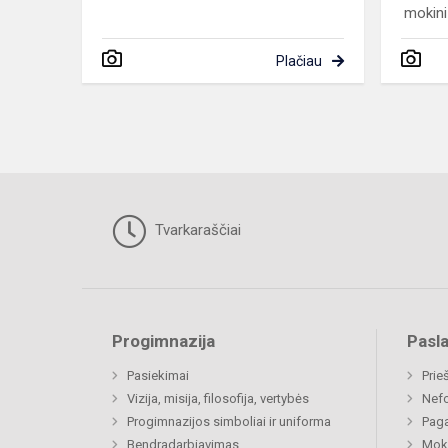
mokini
Plačiau
Tvarkaraščiai
Progimnazija
Pasl
Pasiekimai
Prie
Vizija, misija, filosofija, vertybės
Nefo
Progimnazijos simboliai ir uniforma
Paga
Bendradarbiavimas
Moki