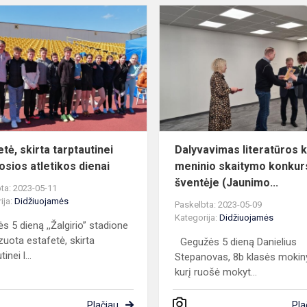
s
Estafetė,
skirta
tarptautinei
lengvosios
atletikos
dienai
tė, skirta tarptautinei
Dalyvavimas literatūros k
osios atletikos dienai
meninio skaitymo konkur
šventėje (Jaunimo...
ta: 2023-05-11
ija:
Didžiuojamės
Paskelbta: 2023-05-09
Kategorija:
Didžiuojamės
s 5 dieną ,,Žalgirio” stadione
zuota estafetė, skirta
Gegužės 5 dieną Danielius
inei l...
Stepanovas, 8b klasės mokin
kurį ruošė mokyt...
Plačiau
Pla