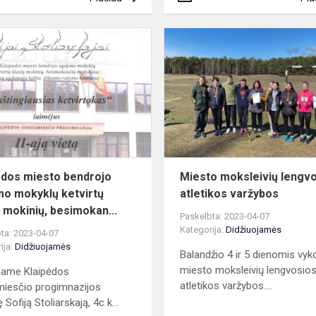
Klaipėdos
miesto
bendrojo
ugdymo
mokyklų
ketvirtų
klasių
mo...
ėdos miesto bendrojo
Miesto moksleivių lengv
o mokyklų ketvirtų
atletikos varžybos
ų mokinių, besimokan...
Paskelbta: 2023-04-07
Kategorija:
Didžiuojamės
ta: 2023-04-07
ija:
Didžiuojamės
Balandžio 4 ir 5 dienomis vyk
miesto moksleivių lengvosio
name Klaipėdos
atletikos varžybos....
iesčio progimnazijos
Sofiją Stoliarskają, 4c k...