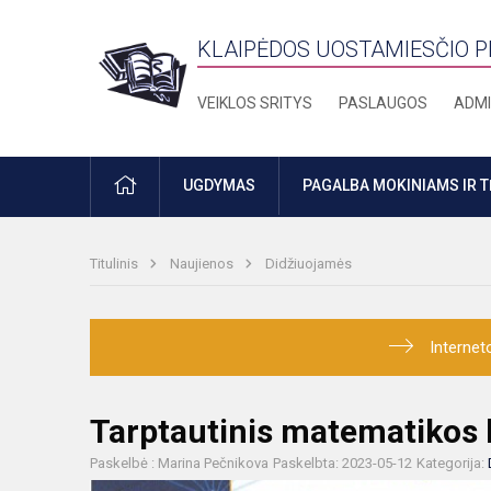
KLAIPĖDOS UOSTAMIESČIO 
VEIKLOS SRITYS
PASLAUGOS
ADMI
PRADŽIA
UGDYMAS
PAGALBA MOKINIAMS IR 
Titulinis
Naujienos
Didžiuojamės
Internet
Tarptautinis matematiko
Paskelbė : Marina Pečnikova
Paskelbta: 2023-05-12
Kategorija: