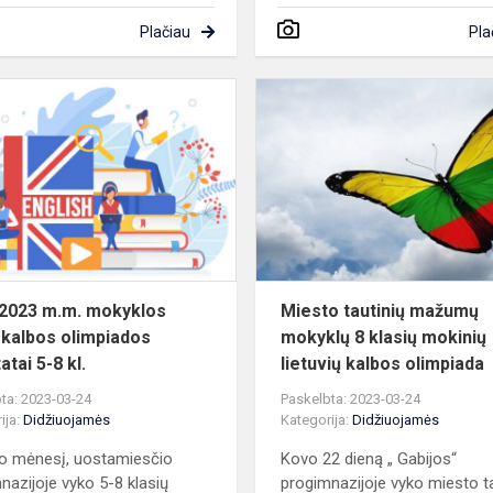
Plačiau
Pla
2022-
2023
m.m.
mokyklos
anglų
kalbos
olimpiados
rezultatai...
2023 m.m. mokyklos
Miesto tautinių mažumų
 kalbos olimpiados
mokyklų 8 klasių mokinių
atai 5-8 kl.
lietuvių kalbos olimpiada
ta: 2023-03-24
Paskelbta: 2023-03-24
ija:
Didžiuojamės
Kategorija:
Didžiuojamės
o mėnesį, uostamiesčio
Kovo 22 dieną „ Gabijos“
nazijoje vyko 5-8 klasių
progimnazijoje vyko miesto ta