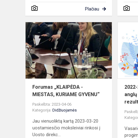
Plačiau
Forumas
„KLAIPĖDA
-
MIESTAS,
KURIAME
GYVENU“
Forumas „KLAIPĖDA -
2022-
MIESTAS, KURIAME GYVENU“
anglų
rezult
Paskelbta: 2023-04-06
Kategorija:
Didžiuojamės
Paskelb
Kategor
Jau vienuoliktą kartą 2023-03-20
uostamiesčio moksleiviai rinkosi į
Vasari
Uosto direkc...
progim