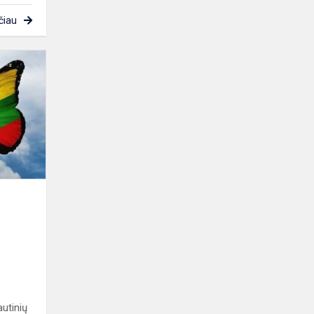
čiau
Miesto
tautinių
mažumų
mokyklų
8
klasių
mokinių
lietuvių
ka...
utinių