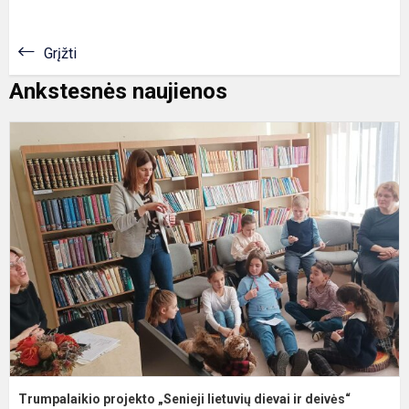
Grįžti
Ankstesnės naujienos
T
p
„
l
d
ir
d
p.
Trumpalaikio projekto „Senieji lietuvių dievai ir deivės“