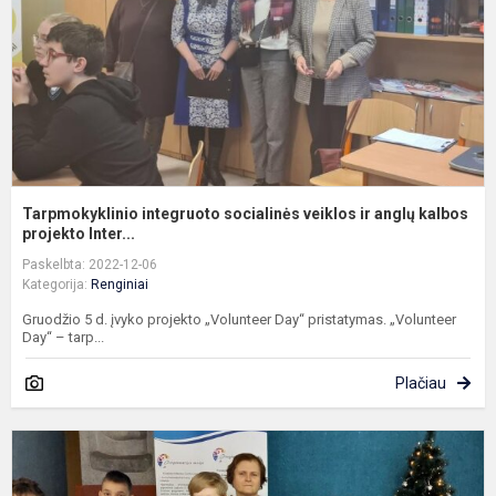
a
k
Tarpmokyklinio integruoto socialinės veiklos ir anglų kalbos
projekto Inter...
Paskelbta: 2022-12-06
Kategorija:
Renginiai
Gruodžio 5 d. įvyko projekto „Volunteer Day“ pristatymas. „Volunteer
Day“ – tarp...
Plačiau
Š
š
l