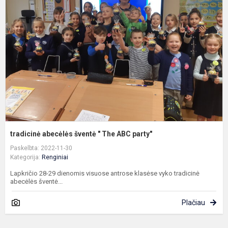
š
"
T
A
p
tradicinė abecėlės šventė " The ABC party"
Paskelbta: 2022-11-30
Kategorija:
Renginiai
Lapkričio 28-29 dienomis visuose antrose klasėse vyko tradicinė
abecėlės šventė...
Plačiau