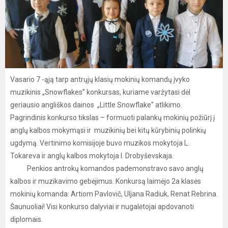
Vasario 7 -ąją tarp antrųjų klasių mokinių komandų įvyko
muzikinis „Snowflakes” konkursas, kuriame varžytasi dėl
geriausio angliškos dainos „Little Snowflake” atlikimo.
Pagrindinis konkurso tikslas – formuoti palankų mokinių požiūrį į
anglų kalbos mokymąsi ir muzikinių bei kitų kūrybinių polinkių
ugdymą. Vertinimo komisijoje buvo muzikos mokytoja L.
Tokareva ir anglų kalbos mokytoja I. Drobyševskaja.
Penkios antrokų komandos pademonstravo savo anglų
kalbos ir muzikavimo gebėjimus. Konkursą laimėjo 2a klasės
mokinių komanda: Artiom Pavlovič, Uljana Radiuk, Renat Rebrina.
Šaunuoliai! Visi konkurso dalyviai ir nugalėtojai apdovanoti
diplomais.