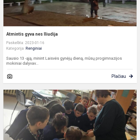
Atmintis gyva nes lliudija
Paskelbta: 2023-01-16
Kategorija:
Renginiai
Sausio 13 -ąją, minint Laisvės gynėjų dieną, mūsų progimnazijos
mokiniai dalyvav...
Plačiau
Š
v
“
T
o
C
t