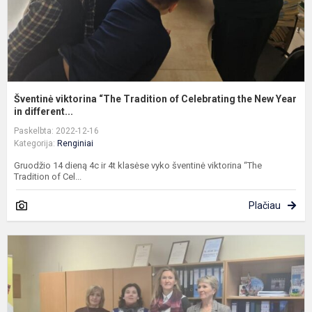
N
Ye
Šventinė viktorina “The Tradition of Celebrating the New Year
in different...
Paskelbta: 2022-12-16
Kategorija:
Renginiai
Gruodžio 14 dieną 4c ir 4t klasėse vyko šventinė viktorina “The
Tradition of Cel...
Plačiau
T
i
s
v
ir