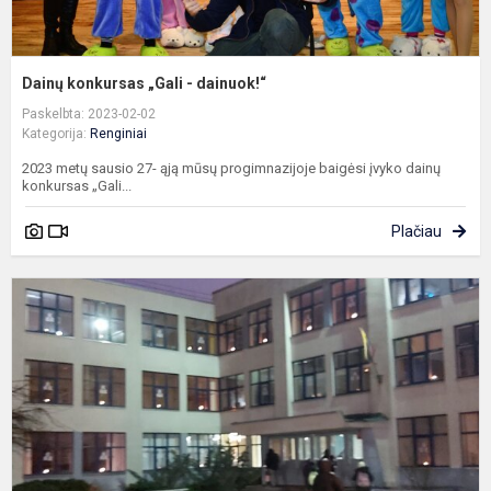
Dainų konkursas „Gali - dainuok!“
Paskelbta: 2023-02-02
Kategorija:
Renginiai
2023 metų sausio 27- ąją mūsų progimnazijoje baigėsi įvyko dainų
konkursas „Gali...
Plačiau
A
g
n
ll