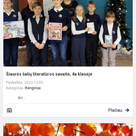
s
4
k
Šiaurės šalių literatūros savaitė, 4a klasėje
Paskelbta: 2022-12-05
Kategorija:
Renginiai
&n...
Plačiau
B
ir