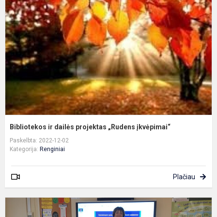
d
p
„
į
Bibliotekos ir dailės projektas „Rudens įkvėpimai“
Paskelbta: 2022-12-02
Kategorija:
Renginiai
Plačiau
t
a