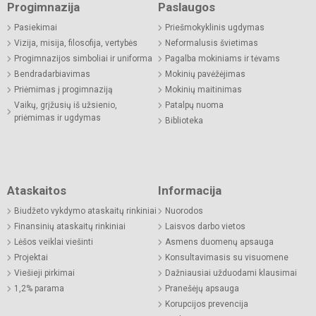
Progimnazija
Paslaugos
Pasiekimai
Priešmokyklinis ugdymas
Vizija, misija, filosofija, vertybės
Neformalusis švietimas
Progimnazijos simboliai ir uniforma
Pagalba mokiniams ir tėvams
Bendradarbiavimas
Mokinių pavėžėjimas
Priėmimas į progimnaziją
Mokinių maitinimas
Vaikų, grįžusių iš užsienio,
Patalpų nuoma
priėmimas ir ugdymas
Biblioteka
Ataskaitos
Informacija
Biudžeto vykdymo ataskaitų rinkiniai
Nuorodos
Finansinių ataskaitų rinkiniai
Laisvos darbo vietos
Lėšos veiklai viešinti
Asmens duomenų apsauga
Projektai
Konsultavimasis su visuomene
Viešieji pirkimai
Dažniausiai užduodami klausimai
1,2% parama
Pranešėjų apsauga
Korupcijos prevencija