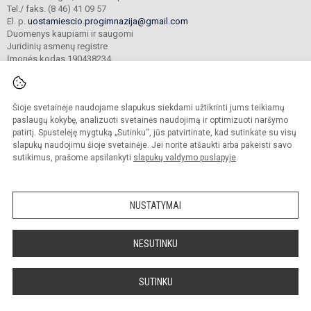
Tel./ faks. (8 46) 41 09 57
El. p.
uostamiescio.progimnazija@gmail.com
Duomenys kaupiami ir saugomi
Juridinių asmenų registre
Įmonės kodas 190438234
Šioje svetainėje naudojame slapukus siekdami užtikrinti jums teikiamų
© 2023. Klaipėdos uostamiesčio progimnazija. Visos teisės saugomos.
Kopijuoti turinį be raštiško gimnazijos sutikimo griežtai draudžiama.
paslaugų kokybę, analizuoti svetainės naudojimą ir optimizuoti naršymo
patirtį. Spustelėję mygtuką „Sutinku“, jūs patvirtinate, kad sutinkate su visų
Prieinamumo paraiška
Slapukų valdymas
slapukų naudojimu šioje svetainėje. Jei norite atšaukti arba pakeisti savo
sutikimus, prašome apsilankyti
slapukų valdymo puslapyje
.
Sumanus būdas atnaujinti
mokyklos interneto
svetainę
NUSTATYMAI
NESUTINKU
SUTINKU