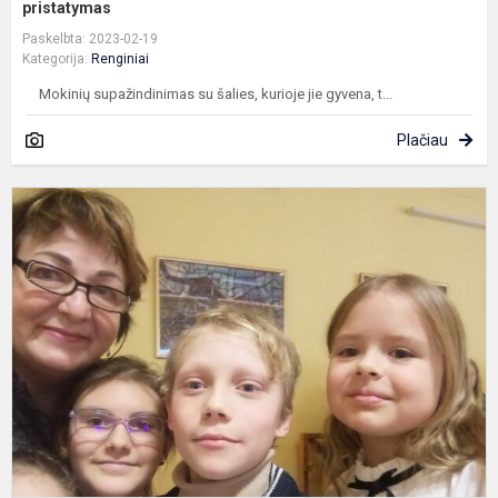
pristatymas
Paskelbta: 2023-02-19
Kategorija:
Renginiai
Mokinių supažindinimas su šalies, kurioje jie gyvena, t...
Plačiau
K
M
U
Į
2
4
K
M
A