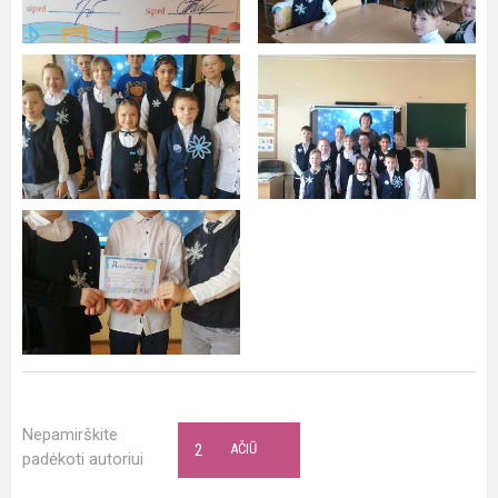
Nepamirškite
2
AČIŪ
padėkoti autoriui