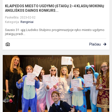
KLAIPĖDOS MIESTO UGDYMO ĮSTAIGŲ 2–4 KLASIŲ MOKINIŲ
ANGLIŠKOS DAINOS KONKURS...
Paskelbta: 2023-02-02
Kategorija:
Renginiai
Sausio 31 -ąją Liudviko Stulpino progimnazijoje vyko miesto ugdymo
įstaigų pradi...
Plačiau
D
k
„
-
d