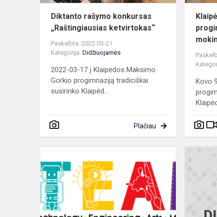
Diktanto rašymo konkursas
Klaip
„Raštingiausias ketvirtokas“
progi
mokini
Paskelbta: 2022-03-21
Kategorija:
Didžiuojamės
Paskelb
Kategor
2022-03-17 į Klaipėdos Maksimo
Gorkio progimnaziją tradiciškai
Kovo 9
susirinko Klaipėd...
progim
Klaipė
Plačiau
STEAM
(Gamtos
mokslų
-
biologijos)
olimpiados