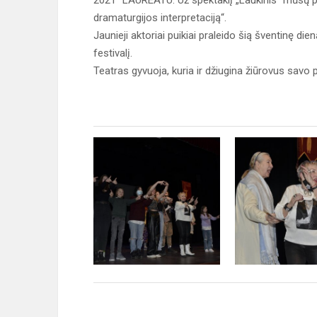
2021“ LAUREATU. Už spektaklį „Laukinis“ mūsų pr
dramaturgijos interpretaciją“.
Jaunieji aktoriai puikiai praleido šią šventinę di
festivalį.
Teatras gyvuoja, kuria ir džiugina žiūrovus savo p