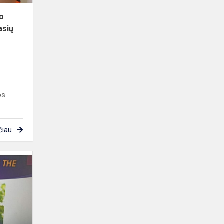
o
asių
os
čiau
Klaipėdos
miesto
tautinių
mažumų
mokyklų
4