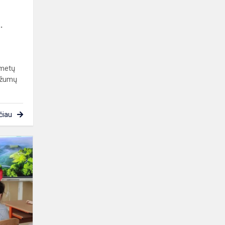
.
 metų
ažumų
čiau
Klaipėdos
Maksimo
Gorkio
progimnazijos
pradinių
klasių
moki...