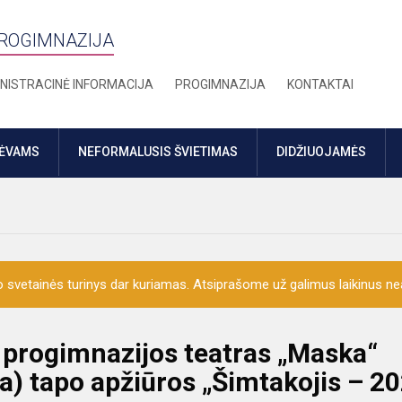
PROGIMNAZIJA
NISTRACINĖ INFORMACIJA
PROGIMNAZIJA
KONTAKTAI
TĖVAMS
NEFORMALUSIS ŠVIETIMAS
DIDŽIUOJAMĖS
o svetainės turinys dar kuriamas. Atsiprašome už galimus laikinus nea
progimnazijos teatras „Maska“
a) tapo apžiūros „Šimtakojis – 2