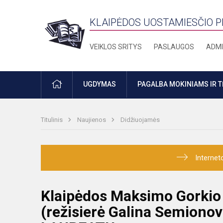
KLAIPĖDOS UOSTAMIESČIO 
VEIKLOS SRITYS
PASLAUGOS
ADMI
PRADŽIA
UGDYMAS
PAGALBA MOKINIAMS IR 
Titulinis
Naujienos
Didžiuojamės
Internet
Klaipėdos Maksimo Gorkio 
(režisierė Galina Semionov