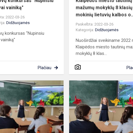
ovų konkursas "Nupinsiu
Klaipėdos miesto tautinių
ai vainiką"
mažumų mokyklų 8 klasių
mokinių lietuvių kalbos o..
ta: 2022-03-26
ija:
Didžiuojamės
Paskelbta: 2022-03-26
Kategorija:
Didžiuojamės
vų konkursas "Nupinsiu
 vainiką"
Nuoširdžiai sveikiname 2022
Klaipėdos miesto tautinių m
mokyklų 8 klas...
Plačiau
Pla
Klaipėdos
Maksimo
Gorkio
sias
progimnazijos
pradinių
klasių
moki...