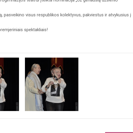
ogimnazijos teatrui įteikta nominacija „Už geriausią užsienio
eną, pasveikino visus respublikos kolektyvus, pakviestus ir atvykusius į
remjeriniais spektakliais!