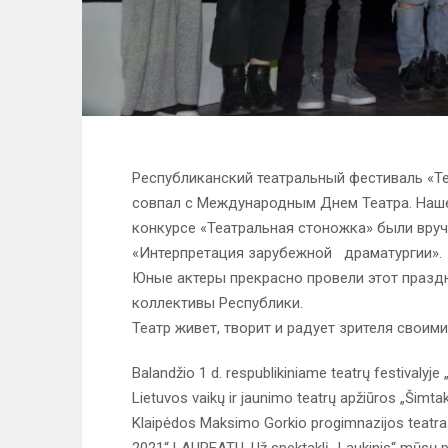
Республиканский театральный фестиваль «Теа
совпал с Международным Днем Театра. Наше
конкурсе «Театральная стоножка» были вру
«Интерпретация зарубежной драматургии»
Юные актеры прекрасно провели этот празд
коллективы Республики.
Театр живет, творит и радует зрителя своим
Balandžio 1 d. respublikiniame teatrų festivalyj
Lietuvos vaikų ir jaunimo teatrų apžiūros „Šimtak
Klaipėdos Maksimo Gorkio progimnazijos teatras