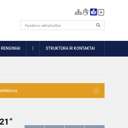
DAUGIAU
RENGINIAI
STRUKTŪRA IR KONTAKTAI
×
titikimus.
021“