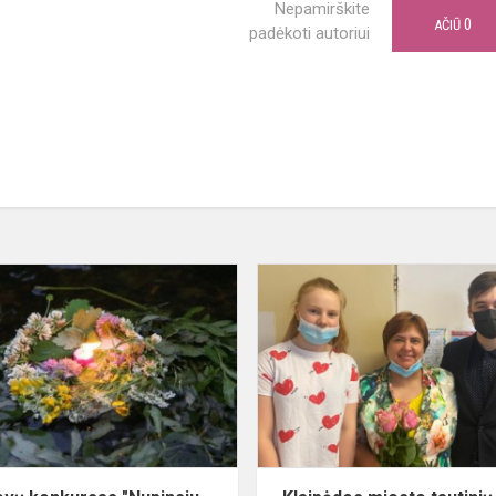
Nepamirškite
0
AČIŪ
padėkoti autoriui
Skaitovų
konkursas
s
"Nupinsiu
Lietuvai
vainiką"