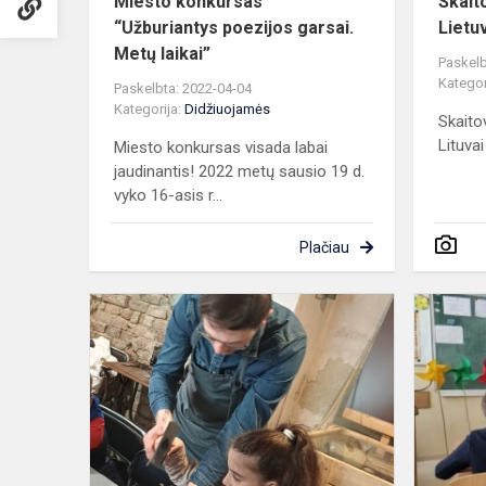
Miesto konkursas
Skait
“Užburiantys poezijos garsai.
Lietuv
Metų laikai”
Paskelb
Kategor
Paskelbta: 2022-04-04
Kategorija:
Didžiuojamės
Skaito
Lituvai
Miesto konkursas visada labai
jaudinantis! 2022 metų sausio 19 d.
vyko 16-asis r...
Plačiau
Diktanto
rašymo
konkursas
„Raštingiau
ketvirtokas“