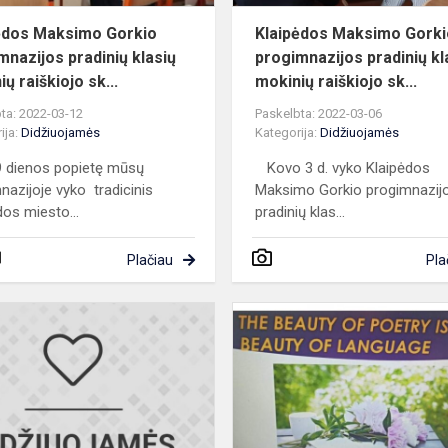
ėdos Maksimo Gorkio
Klaipėdos Maksimo Gorki
mnazijos pradinių klasių
progimnazijos pradinių kl
ų raiškiojo sk...
mokinių raiškiojo sk...
ta: 2022-03-12
Paskelbta: 2022-03-06
ija:
Didžiuojamės
Kategorija:
Didžiuojamės
 dienos popietę mūsų
Kovo 3 d. vyko Klaipėdos
nazijoje vyko tradicinis
Maksimo Gorkio progimnazij
dos miesto...
pradinių klas...
Plačiau
Pla
Muzikinis
konkursas
"Chorų
mūšis"