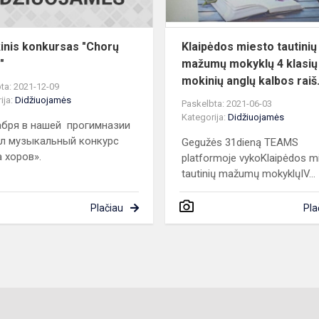
inis konkursas "Chorų
Klaipėdos miesto tautinių
"
mažumų mokyklų 4 klasių
mokinių anglų kalbos raiš.
ta: 2021-12-09
ija:
Didžiuojamės
Paskelbta: 2021-06-03
Kategorija:
Didžiuojamės
абря в нашей прогимназии
л музыкальный конкурс
Gegužės 31dieną TEAMS
 хоров».
platformoje vykoKlaipėdos m
tautinių mažumų mokyklųIV...
Plačiau
Pla