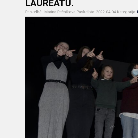
LAUREATU.
Paskelbė : Marina Pečnikova
Paskelbta: 2022-04-04
Kategorija: