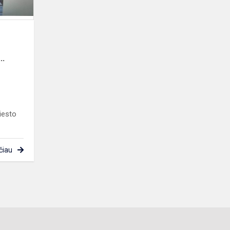
klasių
mokinių
a...
..
iesto
čiau