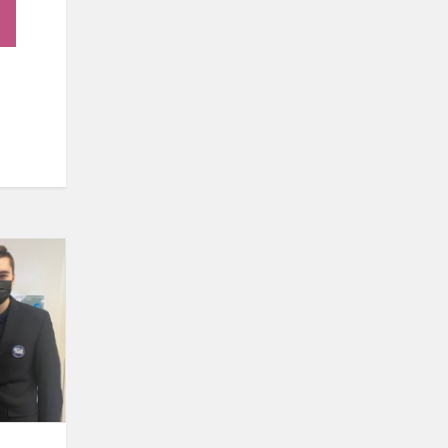
Klaipėdos
miesto
tautinių
mažumų
mokyklų
8
klasių
mokinių
l...