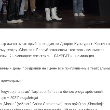
тр живет!», который проходил во Дворце Культуры г. Кретинга
му театру «Маска» в Республиканском театральном смотре -
чены 2 номинации: cпектакль - ЛАУРЕАТ и номинация
.
ничный день, поздравив на сцене все приглашенные театральн
и премьерами!
e „Tegyvuoja teatras“ Tarptautinės teatro dienos proga apdovanoti
ojis – 2021“ nugalėtojai.
 „Maska“ (režisierė Galina Semionova) tapo apžiūros „Šimtakojis –