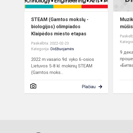
Klaipėdos
mie...
STEAM (Gamtos mokslų -
Muzik
biologijos) olimpiados
mūšis
Klaipėdos miesto etapas
Paskelb
Kategor
Paskelbta: 2022-02-23
Kategorija:
Didžiuojamės
9 дек
проше
2022 m.vasario 9d. vyko 6-osios
«Битва
Lietuvos 5-8 kl. mokinių STEAM
(Gamtos moks...
Plačiau