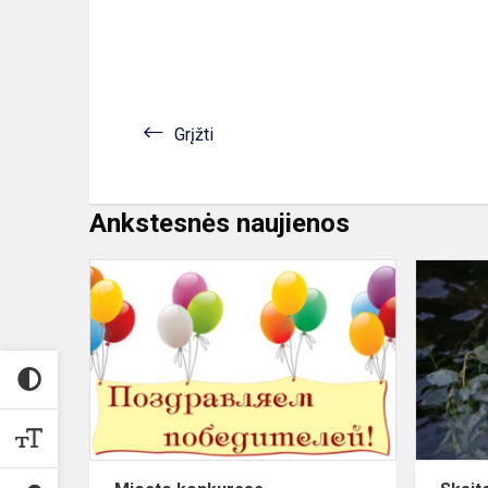
Grįžti
Ankstesnės naujienos
Miesto
konkursas
“Užburianty
poezijos
garsai.
Metų
laikai”