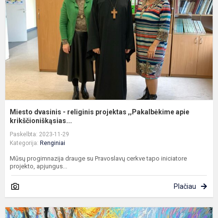
r
p
,
a
kr
Miesto dvasinis - religinis projektas ,,Pakalbėkime apie
krikščioniškąsias...
Paskelbta: 2023-11-29
Kategorija:
Renginiai
Mūsų progimnazija drauge su Pravoslavų cerkve tapo iniciatore
projekto, apjungus...
Plačiau
R