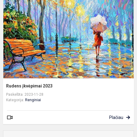
į
2
Rudens įkvėpimai 2023
Paskelbta: 2023-11-28
Kategorija:
Renginiai
Plačiau
S