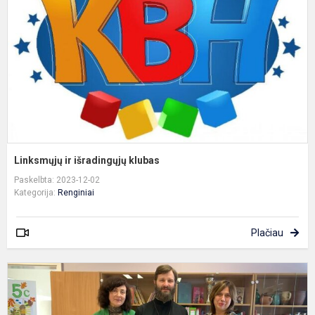
k
Linksmųjų ir išradingųjų klubas
Paskelbta: 2023-12-02
Kategorija:
Renginiai
Plačiau
M
d
-