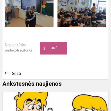
Nepamirškite
2
AČIŪ
padėkoti autoriui
Grįžti
Ankstesnės naujienos
S
e
s