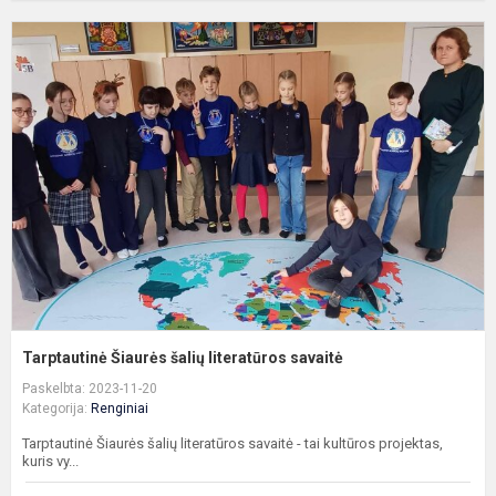
T
Š
š
l
s
Tarptautinė Šiaurės šalių literatūros savaitė
Paskelbta: 2023-11-20
Kategorija:
Renginiai
Tarptautinė Šiaurės šalių literatūros savaitė - tai kultūros projektas,
kuris vy...