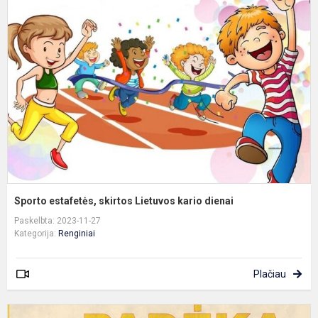
e
s
L
k
d
Sporto estafetės, skirtos Lietuvos kario dienai
Paskelbta: 2023-11-27
Kategorija:
Renginiai
Plačiau
D