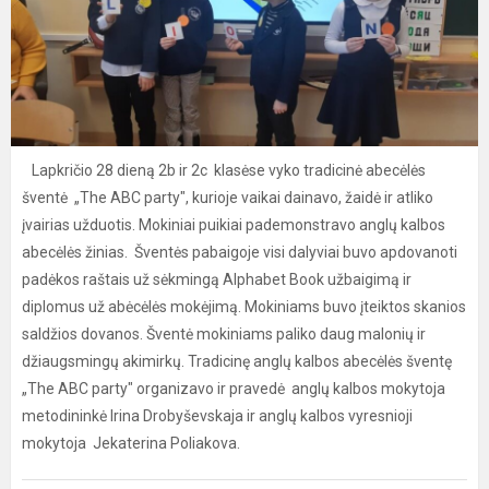
Lapkričio 28 dieną 2b ir 2c klasėse vyko tradicinė abecėlės
šventė „The ABC party", kurioje vaikai dainavo, žaidė ir atliko
įvairias užduotis. Mokiniai puikiai pademonstravo anglų kalbos
abecėlės žinias. Šventės pabaigoje visi dalyviai buvo apdovanoti
padėkos raštais už sėkmingą Alphabet Book užbaigimą ir
diplomus už abėcėlės mokėjimą. Mokiniams buvo įteiktos skanios
saldžios dovanos. Šventė mokiniams paliko daug malonių ir
džiaugsmingų akimirkų. Tradicinę anglų kalbos abecėlės šventę
„The ABC party" organizavo ir pravedė anglų kalbos mokytoja
metodininkė Irina Drobyševskaja ir anglų kalbos vyresnioji
mokytoja Jekaterina Poliakova.