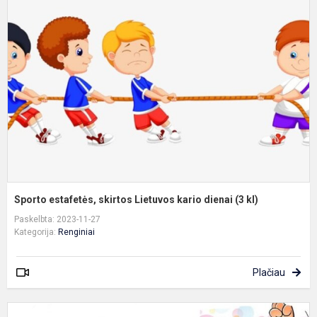
e
s
L
k
d
(
k
Sporto estafetės, skirtos Lietuvos kario dienai (3 kl)
Paskelbta: 2023-11-27
Kategorija:
Renginiai
Plačiau
S