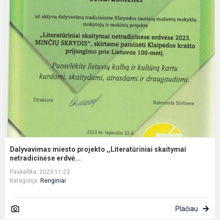
D
m
p
,
s
ne
Dalyvavimas miesto projekto ,,Literatūriniai skaitymai
netradicinėse erdvė...
Paskelbta: 2023-11-23
Kategorija:
Renginiai
Plačiau