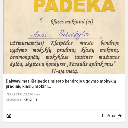
K
m
b
u
m
p
Dalyvavimas Klaipėdos miesto bendrojo ugdymo mokyklų
pradinių klasių mokini...
Paskelbta: 2023-11-27
Kategorija:
Renginiai
Plačiau