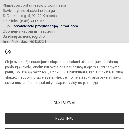
Klaipėdos uostamiesčio progimnazija
Savivaldybės biudžetinė įstaiga
S. Daukanto g. 5, 92123 Klaipėda
Tel./ faks. (8 46) 41 09 57
El. p.
uostamiescio.progimnazija@gmail.com
Duomenys kaupiami ir saugomi
Juridinių asmenų registre
Įmonės kodas 190438234
Šioje svetainėje naudojame slapukus siekdami užtikrinti jums teikiamų
© 2023. Klaipėdos uostamiesčio progimnazija. Visos teisės saugomos.
Kopijuoti turinį be raštiško gimnazijos sutikimo griežtai draudžiama.
paslaugų kokybę, analizuoti svetainės naudojimą ir optimizuoti naršymo
patirtį. Spustelėję mygtuką „Sutinku“, jūs patvirtinate, kad sutinkate su visų
Prieinamumo paraiška
Slapukų valdymas
slapukų naudojimu šioje svetainėje. Jei norite atšaukti arba pakeisti savo
sutikimus, prašome apsilankyti
slapukų valdymo puslapyje
.
Sumanus būdas atnaujinti
mokyklos interneto
svetainę
NUSTATYMAI
NESUTINKU