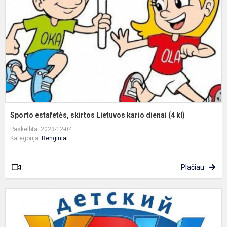
L
k
d
(
k
Sporto estafetės, skirtos Lietuvos kario dienai (4 kl)
Paskelbta: 2023-12-04
Kategorija:
Renginiai
Plačiau
L
ir
i