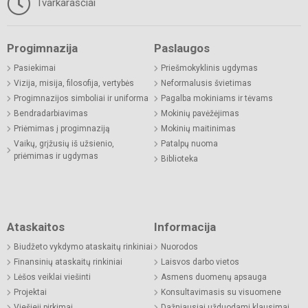
Tvarkaraščiai
Progimnazija
Paslaugos
Pasiekimai
Priešmokyklinis ugdymas
Vizija, misija, filosofija, vertybės
Neformalusis švietimas
Progimnazijos simboliai ir uniforma
Pagalba mokiniams ir tėvams
Bendradarbiavimas
Mokinių pavėžėjimas
Priėmimas į progimnaziją
Mokinių maitinimas
Vaikų, grįžusių iš užsienio,
Patalpų nuoma
priėmimas ir ugdymas
Biblioteka
Ataskaitos
Informacija
Biudžeto vykdymo ataskaitų rinkiniai
Nuorodos
Finansinių ataskaitų rinkiniai
Laisvos darbo vietos
Lėšos veiklai viešinti
Asmens duomenų apsauga
Projektai
Konsultavimasis su visuomene
Viešieji pirkimai
Dažniausiai užduodami klausimai