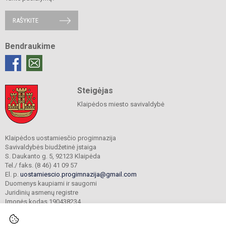
RAŠYKITE
Bendraukime
Steigėjas
Klaipėdos miesto savivaldybė
Klaipėdos uostamiesčio progimnazija
Savivaldybės biudžetinė įstaiga
S. Daukanto g. 5, 92123 Klaipėda
Tel./ faks. (8 46) 41 09 57
El. p.
uostamiescio.progimnazija@gmail.com
Duomenys kaupiami ir saugomi
Juridinių asmenų registre
Įmonės kodas 190438234