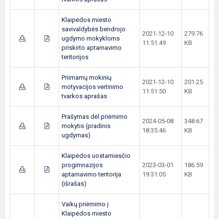
Klaipėdos miesto
savivaldybės bendrojo
2021-12-10
279.76
ugdymo mokykloms
11:51:49
KB
priskirto aptarnavimo
teritorijos
Priimamų mokinių
2021-12-10
201.25
motyvacijos vertinimo
11:51:50
KB
tvarkos aprašas
Prašymas dėl priėmimo
2024-05-08
348.67
mokytis (pradinis
18:35:46
KB
ugdymas)
Klaipėdos uostamiesčio
progimnazijos
2023-03-01
186.59
aptarnavimo teritorija
19:31:05
KB
(išrašas)
Vaikų priėmimo į
Klaipėdos miesto