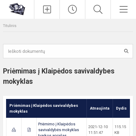
Paieška
Men
Titulinis
Priėmimas į Klaipėdos savivaldybes
mokyklas
Priėmimas į Klaipėdos savivaldybes
Atnaujinta
Dydis
mokyklas
Priėmimo į Klaipėdos
2021-12-10
115.15
savivaldybės mokyklas
11:51:47
KB
tvarkos aprašas