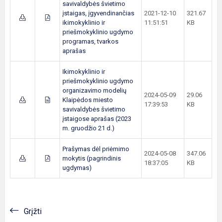
savivaldybės švietimo
įstaigas, įgyvendinančias
2021-12-10
321.67
ikimokyklinio ir
11:51:51
KB
priešmokyklinio ugdymo
programas, tvarkos
aprašas
Ikimokyklinio ir
priešmokyklinio ugdymo
organizavimo modelių
2024-05-09
29.06
Klaipėdos miesto
17:39:53
KB
savivaldybės švietimo
įstaigose aprašas (2023
m. gruodžio 21 d.)
Prašymas dėl priėmimo
2024-05-08
347.06
mokytis (pagrindinis
18:37:05
KB
ugdymas)
Grįžti