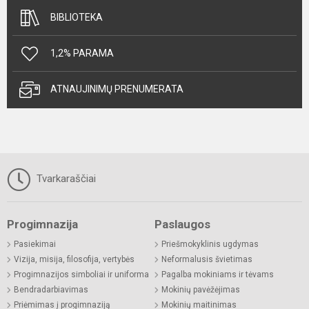
BIBLIOTEKA
1,2% PARAMA
ATNAUJINIMŲ PRENUMERATA
Tvarkaraščiai
Progimnazija
Paslaugos
Pasiekimai
Priešmokyklinis ugdymas
Vizija, misija, filosofija, vertybės
Neformalusis švietimas
Progimnazijos simboliai ir uniforma
Pagalba mokiniams ir tėvams
Bendradarbiavimas
Mokinių pavėžėjimas
Priėmimas į progimnaziją
Mokinių maitinimas