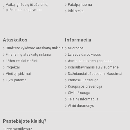
Vaikų, grįžusių iš užsienio,
Patalpų nuoma
priėmimas ir ugdymas
Biblioteka
Ataskaitos
Informacija
Biudžeto vykdymo ataskaitų rinkiniai
Nuorodos
Finansinių ataskaitų rinkiniai
Laisvos darbo vietos
Lėšos veiklai viešinti
Asmens duomenų apsauga
Projektai
Konsultavimasis su visuomene
Viešieji pirkimai
Dažniausiai užduodami klausimai
1,2% parama
Pranešėjų apsauga
Korupcijos prevencija
Civilinė sauga
Teisinė informacija
Atviri duomenys
Pastebėjote klaidų?
Turite pasiūlymų?