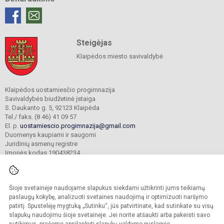
Steigėjas
Klaipėdos miesto savivaldybė
Klaipėdos uostamiesčio progimnazija
Savivaldybės biudžetinė įstaiga
S. Daukanto g. 5, 92123 Klaipėda
Tel./ faks. (8 46) 41 09 57
El. p.
uostamiescio.progimnazija@gmail.com
Duomenys kaupiami ir saugomi
Juridinių asmenų registre
Įmonės kodas 190438234
Šioje svetainėje naudojame slapukus siekdami užtikrinti jums teikiamų
© 2023. Klaipėdos uostamiesčio progimnazija. Visos teisės saugomos.
Kopijuoti turinį be raštiško gimnazijos sutikimo griežtai draudžiama.
paslaugų kokybę, analizuoti svetainės naudojimą ir optimizuoti naršymo
patirtį. Spustelėję mygtuką „Sutinku“, jūs patvirtinate, kad sutinkate su visų
Prieinamumo paraiška
Slapukų valdymas
slapukų naudojimu šioje svetainėje. Jei norite atšaukti arba pakeisti savo