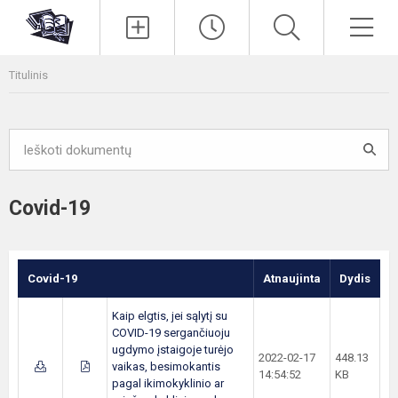
Paieška
Men
Titulinis
Covid-19
Covid-19
Atnaujinta
Dydis
Kaip elgtis, jei sąlytį su
COVID-19 sergančiuoju
ugdymo įstaigoje turėjo
2022-02-17
448.13
vaikas, besimokantis
14:54:52
KB
pagal ikimokyklinio ar