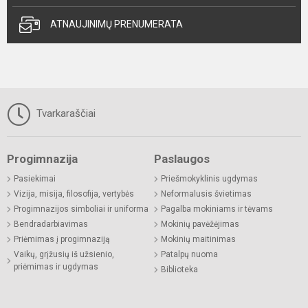
ATNAUJINIMŲ PRENUMERATA
Tvarkaraščiai
Progimnazija
Paslaugos
Pasiekimai
Priešmokyklinis ugdymas
Vizija, misija, filosofija, vertybės
Neformalusis švietimas
Progimnazijos simboliai ir uniforma
Pagalba mokiniams ir tėvams
Bendradarbiavimas
Mokinių pavėžėjimas
Priėmimas į progimnaziją
Mokinių maitinimas
Vaikų, grįžusių iš užsienio,
Patalpų nuoma
priėmimas ir ugdymas
Biblioteka