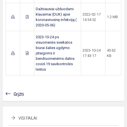
Dažniausiai užduodami
klausimai (DUK) apie
2022-02-17
1.2 MB
koronavirusinę infekciją (
14:54:52
2020-05-06)
2023-10-24 ps
visuomenės sveikatos
biurai šalies ugdymo
2023-10-24
40.62
įstaigoms ir
17:43:17
KB
bendruomenėms dalins
covid-19 savikontrolės
testus
Grįžti
VISI FAILAI