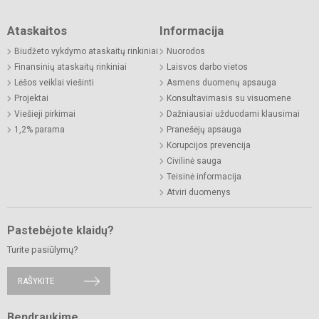
Ataskaitos
Informacija
Biudžeto vykdymo ataskaitų rinkiniai
Nuorodos
Finansinių ataskaitų rinkiniai
Laisvos darbo vietos
Lėšos veiklai viešinti
Asmens duomenų apsauga
Projektai
Konsultavimasis su visuomene
Viešieji pirkimai
Dažniausiai užduodami klausimai
1,2% parama
Pranešėjų apsauga
Korupcijos prevencija
Civilinė sauga
Teisinė informacija
Atviri duomenys
Pastebėjote klaidų?
Turite pasiūlymų?
RAŠYKITE
Bendraukime