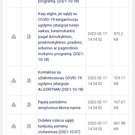
programą. (2021-10-18)
Kaip elgtis, jei sąlytį su
COVID-19 sergančiuoju
ugdymo įstaigoje turėjo
vaikas, besimokantis
2022-02-17
473.2
pagal ikimokyklinio,
14:54:52
KB
priešmokyklinio, pradinio,
vidurinio ar pagrindinio
mokymo programą. (2021-
10-18)
Kontaktas su
užsikrėtusiuoju COVID-19
2022-02-17
729.11
ugdymo įstaigoje-
14:54:52
KB
ALGORITMAI (2021-10-18)
Pajutę peršalimo
2022-02-17
167.67
simptomus likime namie
14:54:52
KB
Didelės rizikos sąlytį
2022-02-17
661.58
turėjusių asmenų
14:54:52
KB
izoliavimas (2021-10-07)