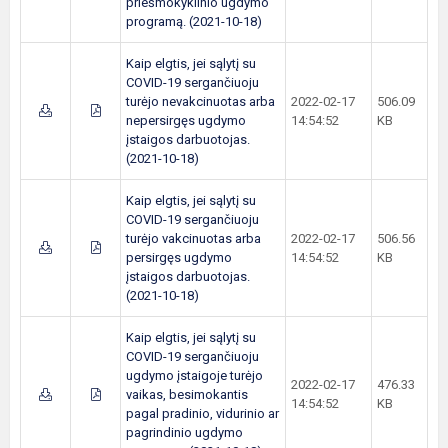
priešmokyklinio ugdymo
programą. (2021-10-18)
Kaip elgtis, jei sąlytį su
COVID-19 sergančiuoju
turėjo nevakcinuotas arba
2022-02-17
506.09
nepersirgęs ugdymo
14:54:52
KB
įstaigos darbuotojas.
(2021-10-18)
Kaip elgtis, jei sąlytį su
COVID-19 sergančiuoju
turėjo vakcinuotas arba
2022-02-17
506.56
persirgęs ugdymo
14:54:52
KB
įstaigos darbuotojas.
(2021-10-18)
Kaip elgtis, jei sąlytį su
COVID-19 sergančiuoju
ugdymo įstaigoje turėjo
2022-02-17
476.33
vaikas, besimokantis
14:54:52
KB
pagal pradinio, vidurinio ar
pagrindinio ugdymo