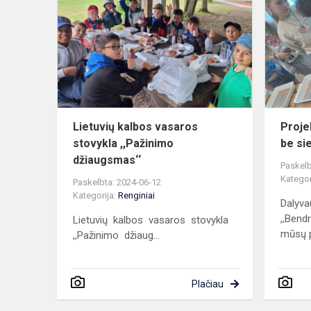
kalbos
vasaros
stovykla
,,Pažinimo
džiaugsmas.
Lietuvių kalbos vasaros
Proje
stovykla ,,Pažinimo
be si
džiaugsmas‘‘
Paskelb
Kategor
Paskelbta: 2024-06-12
Kategorija:
Renginiai
Dalyva
,,Bend
Lietuvių kalbos vasaros stovykla
mūsų p
,,Pažinimo džiaug...
Plačiau