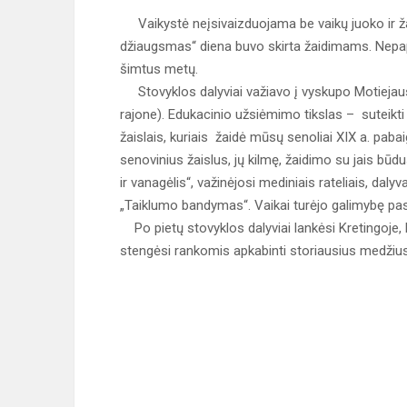
Vaikystė neįsivaizduojama be vaikų juoko ir žai
džiaugsmas“ diena buvo skirta žaidimams. Nepap
šimtus metų.
Stovyklos dalyviai važiavo į vyskupo Motiejaus
rajone). Edukacinio užsiėmimo tikslas – suteikti
žaislais, kuriais žaidė mūsų senoliai XIX a. paba
senovinius žaislus, jų kilmę, žaidimo su jais būdu
ir vanagėlis“, važinėjosi mediniais rateliais, d
„Taiklumo bandymas“. Vaikai turėjo galimybę pasi
Po pietų stovyklos dalyviai lankėsi Kretingoje, 
stengėsi rankomis apkabinti storiausius medžius