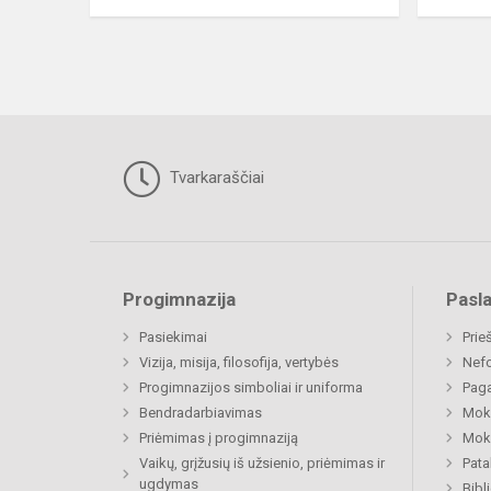
Tvarkaraščiai
Progimnazija
Pasl
Pasiekimai
Prie
Vizija, misija, filosofija, vertybės
Nefo
Progimnazijos simboliai ir uniforma
Paga
Bendradarbiavimas
Moki
Priėmimas į progimnaziją
Moki
Vaikų, grįžusių iš užsienio, priėmimas ir
Pat
ugdymas
Bibl