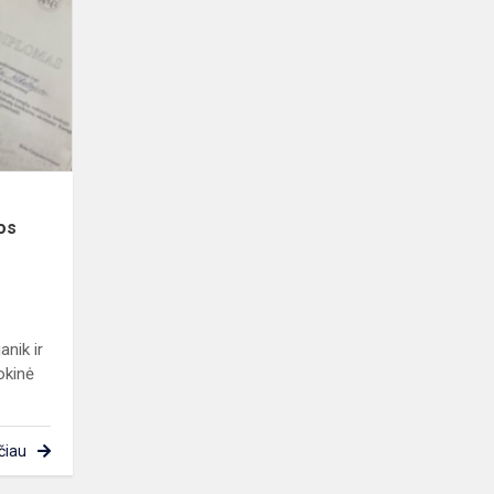
plakatų
konkursas,
skirtas
Europos
dienai
os
nik ir
okinė
čiau