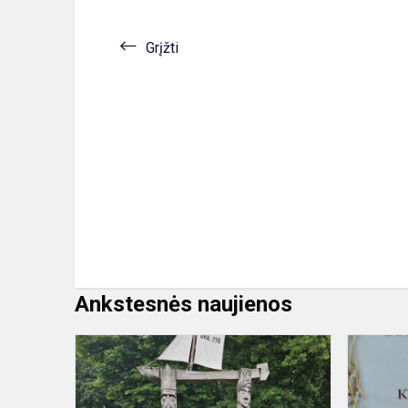
Grįžti
Ankstesnės naujienos
Edukacinė
lietuvių
kalbos