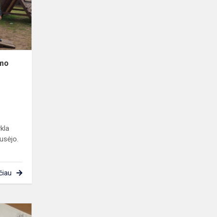
džiaugsmas“
:
pažintis
su
alpako...
imo
kla
usėjo.
čiau
Respublikinis