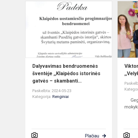
Dalyvavima
bendruome
šventėje
,,Klaipėdos
istorinės
gat...
Dalyvavimas bendruomenės
Vikto
šventėje ,,Klaipėdos istorinės
,,Vel
gatvės – skambanti...
Paskelb
Kategor
Paskelbta: 2024-05-23
Kategorija:
Renginiai
Geguž
mokykl
Plačiau