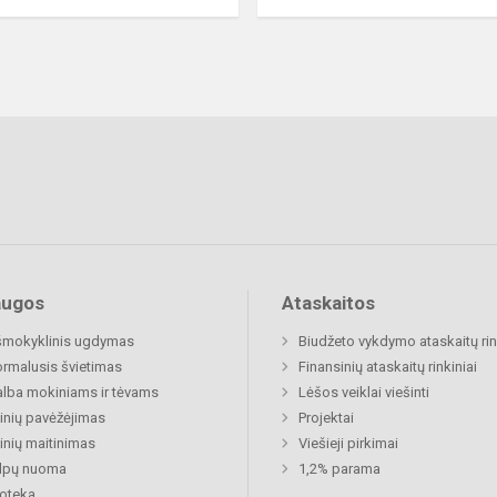
augos
Ataskaitos
šmokyklinis ugdymas
Biudžeto vykdymo ataskaitų rin
rmalusis švietimas
Finansinių ataskaitų rinkiniai
lba mokiniams ir tėvams
Lėšos veiklai viešinti
nių pavėžėjimas
Projektai
nių maitinimas
Viešieji pirkimai
alpų nuoma
1,2% parama
ioteka