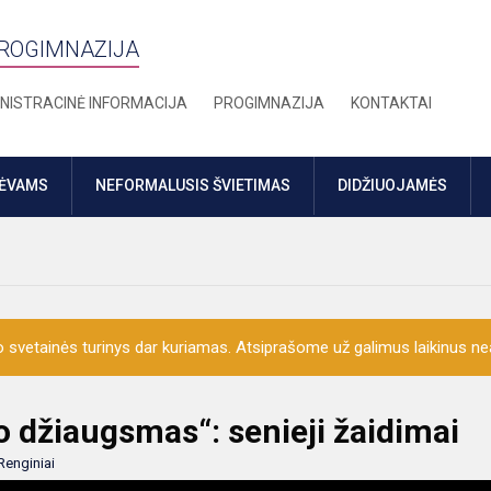
PROGIMNAZIJA
NISTRACINĖ INFORMACIJA
PROGIMNAZIJA
KONTAKTAI
TĖVAMS
NEFORMALUSIS ŠVIETIMAS
DIDŽIUOJAMĖS
o svetainės turinys dar kuriamas. Atsiprašome už galimus laikinus nea
 džiaugsmas“: senieji žaidimai
Renginiai