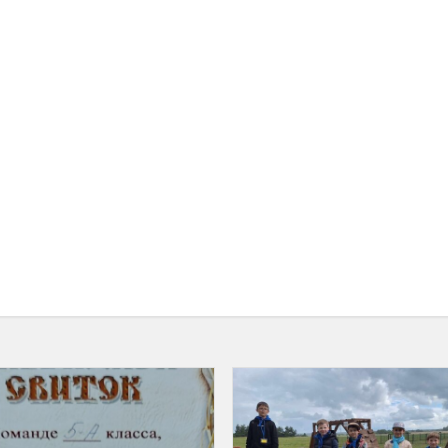
Integruotas
žaidimas
,,Apsilankymas