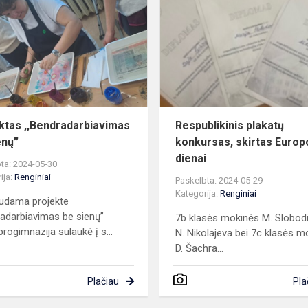
,,Bendradarbiavimas
be
sienų”
..
ktas ,,Bendradarbiavimas
Respublikinis plakatų
enų”
konkursas, skirtas Europ
dienai
ta: 2024-05-30
ija:
Renginiai
Paskelbta: 2024-05-29
Kategorija:
Renginiai
udama projekte
radarbiavimas be sienų”
7b klasės mokinės M. Slobodia
rogimnazija sulaukė į s...
N. Nikolajeva bei 7c klasės m
D. Šachra...
Plačiau
Pla