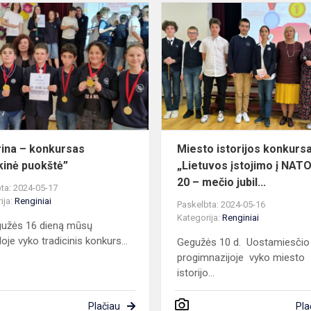
s
Viktorina
nės
–
konkursas
,,Velykinė
puokštė”
rina – konkursas
Miesto istorijos konkurs
ykinė puokštė”
„Lietuvos įstojimo į NATO
20 – mečio jubil...
ta: 2024-05-17
ija:
Renginiai
Paskelbta: 2024-05-16
Kategorija:
Renginiai
ės 16 dieną mūsų
oje vyko tradicinis konkurs...
Gegužės 10 d. Uostamiesčio
progimnazijoje vyko miesto
istorijo...
Plačiau
Pla