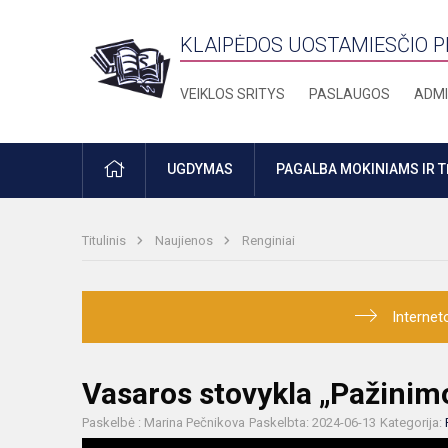
KLAIPĖDOS UOSTAMIESČIO 
VEIKLOS SRITYS
PASLAUGOS
ADMI
PRADŽIA
UGDYMAS
PAGALBA MOKINIAMS IR 
Titulinis
Naujienos
Renginiai
Internet
Vasaros stovykla „Pažinimo
Paskelbė : Marina Pečnikova
Paskelbta: 2024-06-13
Kategorija: