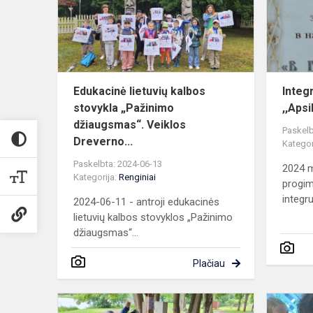
stovykla
„Pažinimo
džiaugsmas“.
Edukacinė lietuvių kalbos
Integ
stovykla „Pažinimo
,,Aps
džiaugsmas“. Veiklos
Paskelb
Dreverno...
Kategor
Paskelbta: 2024-06-13
2024 m
Kategorija:
Renginiai
progim
integru
2024-06-11 - antroji edukacinės
lietuvių kalbos stovyklos „Pažinimo
džiaugsmas“...
Plačiau
Lietuvių