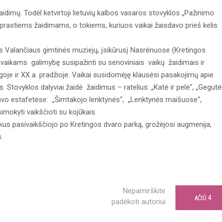
dimų. Todėl ketvirtoji lietuvių kalbos vasaros stovyklos „Pažinimo
rastiems žaidimams, o tokiems, kuriuos vaikai žaisdavo prieš kelis
 Valančiaus gimtinės muziejų, įsikūrusį Nasrėnuose (Kretingos
 vaikams galimybę susipažinti su senoviniais vaikų žaidimais ir
igoje ir XX a. pradžioje. Vaikai susidomėję klausėsi pasakojimų apie
s. Stovyklos dalyviai žaidė žaidimus – ratelius: „Katė ir pelė“, „Gegutė
alyvavo estafetėse: „Šimtakojo lenktynės“, „Lenktynės maišuose“,
mokyti vaikščioti su kojūkais.
kus pasivaikščiojo po Kretingos dvaro parką, grožėjosi augmenija,
.
Nepamirškite
4
AČIŪ
padėkoti autoriui