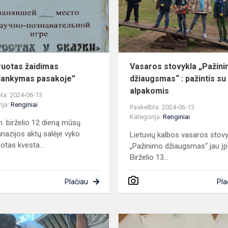
pasakoje”
...
ruotas žaidimas
Vasaros stovykla „Pažin
ilankymas pasakoje”
džiaugsmas“ : pažintis su
alpakomis
ta: 2024-06-13
ija:
Renginiai
Paskelbta: 2024-06-13
Kategorija:
Renginiai
. birželio 12 dieną mūsų
nazijos aktų salėje vyko
Lietuvių kalbos vasaros stovy
otas kvesta...
„Pažinimo džiaugsmas“ jau įp
Birželio 13...
Plačiau
Pla
Projektas