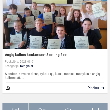
S
B
Anglų kalbos konkursas- Spelling Bee
Paskelbta: 2023-03-01
Kategorija:
Renginiai
Šiandien, kovo 28 dieną, vyko 4-ųjų klasių mokinių mokyklinis anglų
kalbos rašti...
Plačiau