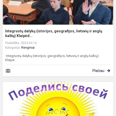
Integruotų dalykų (istorijos, geografijos, lietuvių ir anglų
kalbų) Klaipėd...
Paskelbta: 2023-03-10
Kategorija:
Renginiai
Integruotų dalykų (istorijos, geografijos, lietuvių ir anglų kalbų)
Klaipė...
Plačiau
G
p
,
d
k
g