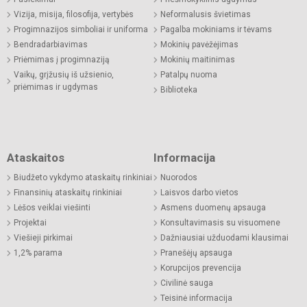
Vizija, misija, filosofija, vertybės
Neformalusis švietimas
Progimnazijos simboliai ir uniforma
Pagalba mokiniams ir tėvams
Bendradarbiavimas
Mokinių pavėžėjimas
Priėmimas į progimnaziją
Mokinių maitinimas
Vaikų, grįžusių iš užsienio,
Patalpų nuoma
priėmimas ir ugdymas
Biblioteka
Ataskaitos
Informacija
Biudžeto vykdymo ataskaitų rinkiniai
Nuorodos
Finansinių ataskaitų rinkiniai
Laisvos darbo vietos
Lėšos veiklai viešinti
Asmens duomenų apsauga
Projektai
Konsultavimasis su visuomene
Viešieji pirkimai
Dažniausiai užduodami klausimai
1,2% parama
Pranešėjų apsauga
Korupcijos prevencija
Civilinė sauga
Teisinė informacija