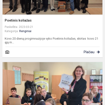
Poetinis koliažas
Paskelbta: 2023-03-21
Kategorija:
Renginiai
Kovo 20 dieną progimnazijoje vyko Poetinis koliažas, skirtas kovo 21
ąją m...
Plačiau
I
d
(
g
l
ir
an