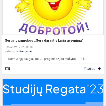
Gerumo pamokos ,,Gera darantis kuria gyvenimą”
Paskelbta: 2023-03-08
Kategorija:
Renginiai
Kovo 3-ąją daugiau nei 30 progimnazijos mokytojų 1-8 kl...
Plačiau
«
r
2