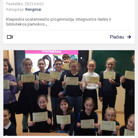
Paskelbta: 2023-04-02
Kategorija:
Renginiai
Klaipėdos uostamiesčio progimnazija. Integruotos dailės ir
bibliotekos pamokos „...
Plačiau
A
k
d