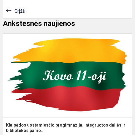
Grįžti
Ankstesnės naujienos
K
u
p
I
d
ir.
Klaipėdos uostamiesčio progimnazija. Integruotos dailės ir
bibliotekos pamo...