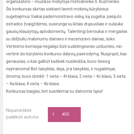
organizatorė – muzikos mokytoja metodininkė S. Kuzmenko.
Šis konkursas skirtas siekiant lavinti mokinių kūrybinius
sugebėjimus.Vaikai pademonstravo viską, ką sugeba: pasijuto
estrados žvaigždėmis, susirungė su kitais drąsuoliais ir sulaukė
gausių klausytojų aplodismentų. Talentingi berniukai ir mergaitės
su didžiuliu malonumu dainavo ir inscenizavo dainas, šoko.
Vertinimo komisijai negalėjo būti sudėtingesnės užduoties, nei
vertinti šio kūrybinio konkurso dalyvių pasirodymą. Nuspręsti, kas
geriausias, o kas galbūt kažkiek nusileidžia, buvo tiesiog
neįmanoma! Bet taisyklės, deja, yra taisyklės, ir nugalėtojai,
žinoma, buvo išrinkti: 1 vieta – 4t klasė, 2 vieta – 4c klasė, 3 vieta
– 4a klasė, 4 vieta – 4b klasė.
Konkursas baigėsi, bet susitikimai su dainomis tęsis!
Nepamirškite
1
AČIŪ
padėkoti autoriui