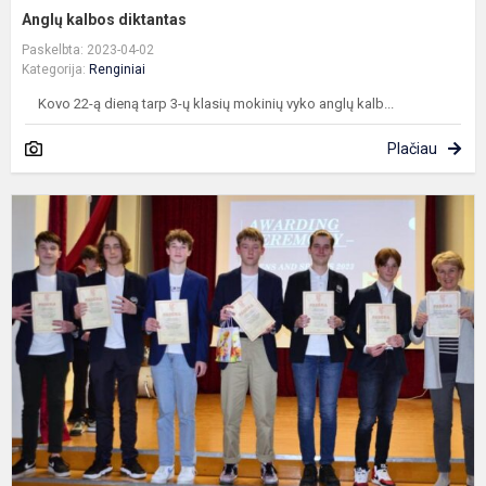
Anglų kalbos diktantas
Paskelbta: 2023-04-02
Kategorija:
Renginiai
Kovo 22-ą dieną tarp 3-ų klasių mokinių vyko anglų kalb...
Plačiau
D
K
m
t
m
8
k
m