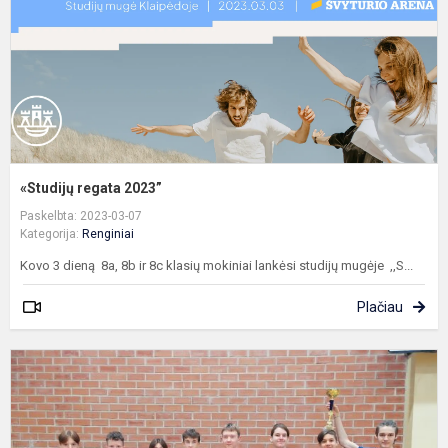
«Studijų regata 2023”
Paskelbta: 2023-03-07
Kategorija:
Renginiai
Kovo 3 dieną 8a, 8b ir 8c klasių mokiniai lankėsi studijų mugėje ,,S...
Plačiau
M
t
v
m