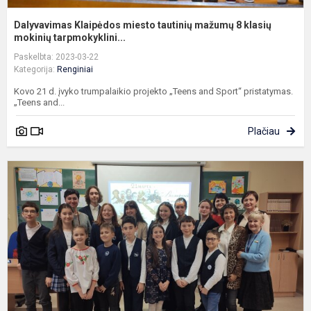
Dalyvavimas Klaipėdos miesto tautinių mažumų 8 klasių
mokinių tarpmokyklini...
Paskelbta: 2023-03-22
Kategorija:
Renginiai
Kovo 21 d. įvyko trumpalaikio projekto „Teens and Sport“ pristatymas.
„Teens and...
Plačiau
P
k