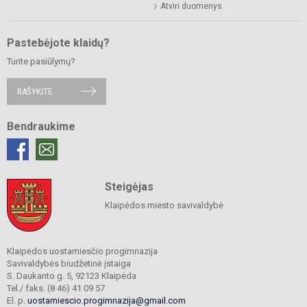
Atviri duomenys
Pastebėjote klaidų?
Turite pasiūlymų?
RAŠYKITE
Bendraukime
Steigėjas
Klaipėdos miesto savivaldybė
Klaipėdos uostamiesčio progimnazija
Savivaldybės biudžetinė įstaiga
S. Daukanto g. 5, 92123 Klaipėda
Tel./ faks. (8 46) 41 09 57
El. p.
uostamiescio.progimnazija@gmail.com