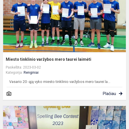
t
l
Miesto tinklinio varžybos mero taurei laimėti
Paskelbta: 2023-03-02
Kategorija:
Renginiai
Vasario 20 -ąją vyko miesto tinklinio varžybos mero taurei la...
Plačiau
A
k
k