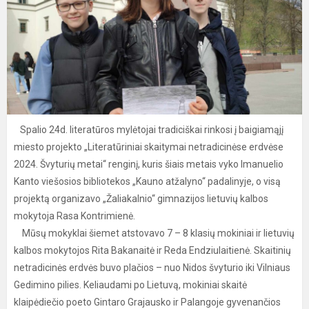
Spalio 24d. literatūros mylėtojai tradiciškai rinkosi į baigiamąjį
miesto projekto „Literatūriniai skaitymai netradicinėse erdvėse
2024. Švyturių metai“ renginį, kuris šiais metais vyko Imanuelio
Kanto viešosios bibliotekos „Kauno atžalyno“ padalinyje, o visą
projektą organizavo „Žaliakalnio“ gimnazijos lietuvių kalbos
mokytoja Rasa Kontrimienė.
Mūsų mokyklai šiemet atstovavo 7 – 8 klasių mokiniai ir lietuvių
kalbos mokytojos Rita Bakanaitė ir Reda Endziulaitienė. Skaitinių
netradicinės erdvės buvo plačios – nuo Nidos švyturio iki Vilniaus
Gedimino pilies. Keliaudami po Lietuvą, mokiniai skaitė
klaipėdiečio poeto Gintaro Grajausko ir Palangoje gyvenančios