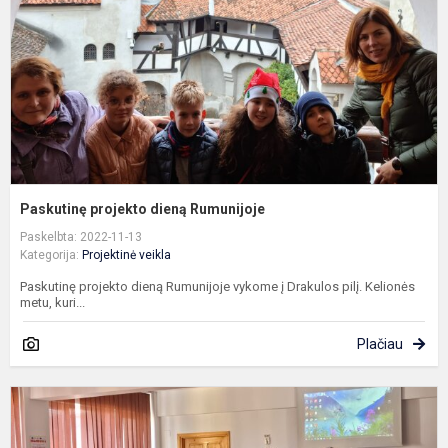
Paskutinę projekto dieną Rumunijoje
Paskelbta: 2022-11-13
Kategorija:
Projektinė veikla
Paskutinę projekto dieną Rumunijoje vykome į Drakulos pilį. Kelionės
metu, kuri...
Plačiau
K
p
"