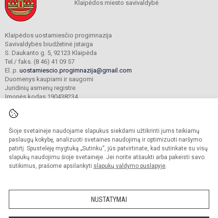
Klaipėdos miesto savivaldybė
Klaipėdos uostamiesčio progimnazija
Savivaldybės biudžetinė įstaiga
S. Daukanto g. 5, 92123 Klaipėda
Tel./ faks. (8 46) 41 09 57
El. p.
uostamiescio.progimnazija@gmail.com
Duomenys kaupiami ir saugomi
Juridinių asmenų registre
Įmonės kodas 190438234
Šioje svetainėje naudojame slapukus siekdami užtikrinti jums teikiamų
© 2023. Klaipėdos uostamiesčio progimnazija. Visos teisės saugomos.
Kopijuoti turinį be raštiško gimnazijos sutikimo griežtai draudžiama.
paslaugų kokybę, analizuoti svetainės naudojimą ir optimizuoti naršymo
patirtį. Spustelėję mygtuką „Sutinku“, jūs patvirtinate, kad sutinkate su visų
Prieinamumo paraiška
Slapukų valdymas
slapukų naudojimu šioje svetainėje. Jei norite atšaukti arba pakeisti savo
sutikimus, prašome apsilankyti
slapukų valdymo puslapyje
.
Sumanus būdas atnaujinti
mokyklos interneto
svetainę
NUSTATYMAI