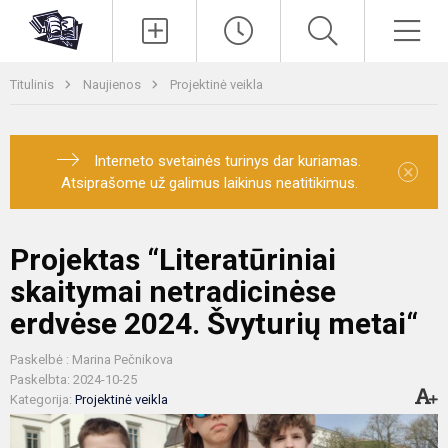
Paieška
Men
Titulinis
Naujienos
Projektinė veikla
Interneto svetainės turinys dar kuriamas.
×
Atsiprašome už galimus laikinus neatitikimus.
Projektas “Literatūriniai
skaitymai netradicinėse
erdvėse 2024. Švyturių metai“
Paskelbė : Marina Pečnikova
Paskelbta: 2024-10-25
Kategorija:
Projektinė veikla