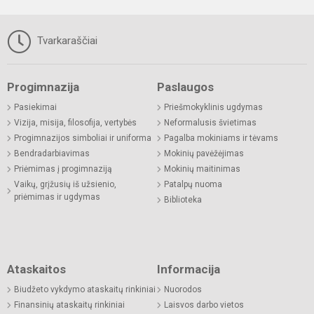
Tvarkaraščiai
Progimnazija
Paslaugos
Pasiekimai
Priešmokyklinis ugdymas
Vizija, misija, filosofija, vertybės
Neformalusis švietimas
Progimnazijos simboliai ir uniforma
Pagalba mokiniams ir tėvams
Bendradarbiavimas
Mokinių pavėžėjimas
Priėmimas į progimnaziją
Mokinių maitinimas
Vaikų, grįžusių iš užsienio,
Patalpų nuoma
priėmimas ir ugdymas
Biblioteka
Ataskaitos
Informacija
Biudžeto vykdymo ataskaitų rinkiniai
Nuorodos
Finansinių ataskaitų rinkiniai
Laisvos darbo vietos