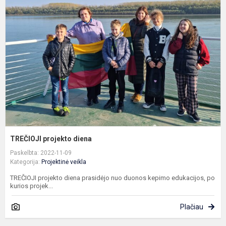
p
d
TREČIOJI projekto diena
Paskelbta: 2022-11-09
Kategorija:
Projektinė veikla
TREČIOJI projekto diena prasidėjo nuo duonos kepimo edukacijos, po
kurios projek...
Plačiau