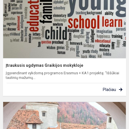
m
Įtraukusis ugdymas Graikijos mokykloje
Įgyvendinant vykdomą programos Erasmus + KA1 projektą: “Iššūkiai
tautinių mažumų...
Plačiau
P
p
d
R