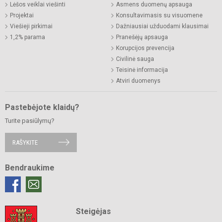
Lėšos veiklai viešinti
Asmens duomenų apsauga
Projektai
Konsultavimasis su visuomene
Viešieji pirkimai
Dažniausiai užduodami klausimai
1,2% parama
Pranešėjų apsauga
Korupcijos prevencija
Civilinė sauga
Teisinė informacija
Atviri duomenys
Pastebėjote klaidų?
Turite pasiūlymų?
RAŠYKITE
Bendraukime
Steigėjas