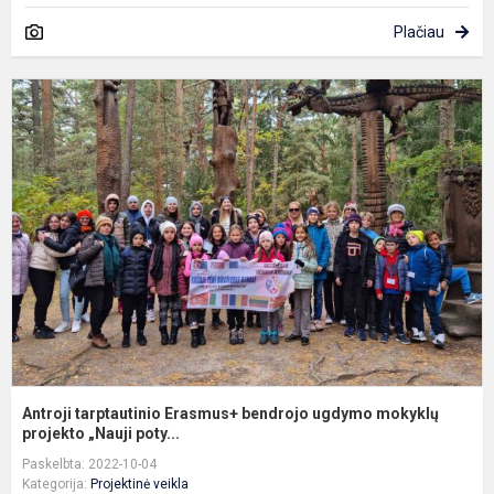
Plačiau
A
t
E
b
u
m
pr
Antroji tarptautinio Erasmus+ bendrojo ugdymo mokyklų
projekto „Nauji poty...
Paskelbta: 2022-10-04
Kategorija:
Projektinė veikla