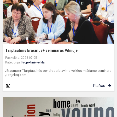
Tarptautinis Erasmus+ seminaras Vilniuje
Paskelbta: 2023-07-05
Kategorija:
Projektinė veikla
„Erasmus+“ Tarptautinės bendradarbiavimo veiklos mišriame seminare
„Projektų kom...
Plačiau
Į
u
G