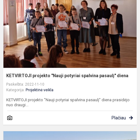
p
s
p
d
KETVIRTOJI projekto "Nauji potyriai spalvina pasaulį" diena
Paskelbta: 2022-11-10
Kategorija:
Projektinė veikla
KETVIRTOJI projekto "Nauji potyriai spalvina pasaulį" diena prasidėjo
nuo draugi...
Plačiau
T