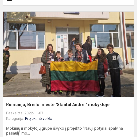
R
B
m
"
A
m
Rumunija, Breilo mieste "Sfantul Andrei" mokykloje
Paskelbta: 2022-11-07
Kategorija:
Projektinė veikla
Mokinių ir mokytojų grupė išvyko į projekto "Nauji potyriai spalvina
pasaulį" mo...