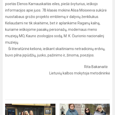
poetės Elenos Karnauskaitės eiles, piešė švyturius, ieškojo
informacijos apie juos. 7B klasės mokinė Alisa Moiseeva sukūrė
nuostabaus grožio projekto emblemą ir dalyvių ženkliukus.
Keliaudami ne tik skaitėme, bet ir aplankėme Raganų kalną,
kuriame ieškojome pasakų personažų, modernaus meno
muziejų MO, Kauno zoologijos sodą, M. K. Čiurionio nacionalinį
muziejų.
Ši literatūrinė kelionė, ieškant skaitiniams netradicinių erdvių,
buvo pilna įspūdžių, juoko, pažinimo ir, žinoma, poezijos.
Rita Bakanaitė
Lietuvių kalbos mokytoja metodininkė