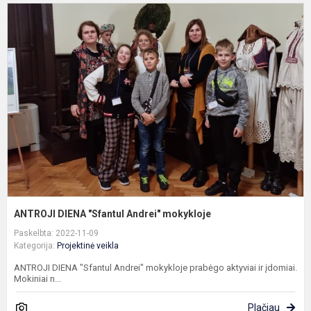
A
D
"
A
m
ANTROJI DIENA "Sfantul Andrei" mokykloje
Paskelbta: 2022-11-09
Kategorija:
Projektinė veikla
ANTROJI DIENA "Sfantul Andrei" mokykloje prabėgo aktyviai ir įdomiai.
Mokiniai n...
Plačiau