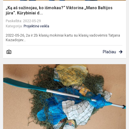
„Ką aš sužinojau, ko išmokau?“ Viktorina „Mano Baltijos
jūra“. Kūrybiniai d...
Paskelbta: 2022-05-29
Kategorija:
Projektinė veikla
2022-05-26, 2a ir 2b klasių mokiniai kartu su klasių vadovėmis Tatjana
Kazadojev...
Plačiau
P
u
„
B
p
E