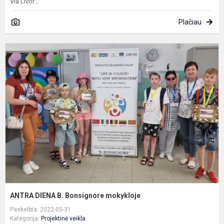
Via Livor...
Plačiau
A
D
B
B
m
ANTRA DIENA B. Bonsignore mokykloje
Paskelbta: 2022-05-31
Kategorija:
Projektinė veikla