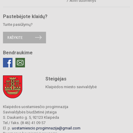
Atviri duomenys
Pastebėjote klaidų?
Turite pasiūlymų?
RAŠYKITE
Bendraukime
Steigėjas
Klaipėdos miesto savivaldybė
Klaipėdos uostamiesčio progimnazija
Savivaldybės biudžetinė įstaiga
S. Daukanto g. 5, 92123 Klaipėda
Tel./ faks. (8 46) 41 09 57
El. p.
uostamiescio.progimnazija@gmail.com