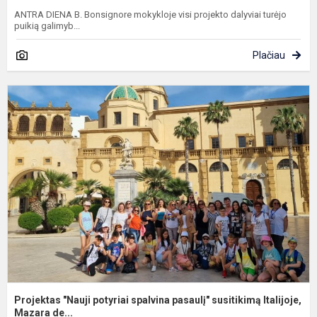
ANTRA DIENA B. Bonsignore mokykloje visi projekto dalyviai turėjo
puikią galimyb...
Plačiau
P
"
p
s
p
s
It
Projektas "Nauji potyriai spalvina pasaulį" susitikimą Italijoje,
Mazara de...