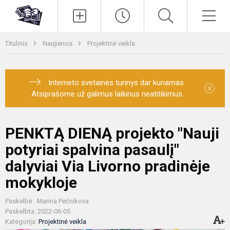
Paieška
Men
Titulinis
Naujienos
Projektinė veikla
Interneto svetainės turinys dar kuriamas.
×
Atsiprašome už galimus laikinus neatitikimus.
PENKTĄ DIENĄ projekto "Nauji
potyriai spalvina pasaulį"
dalyviai Via Livorno pradinėje
mokykloje
Paskelbė : Marina Pečnikova
Paskelbta: 2022-06-05
Kategorija:
Projektinė veikla