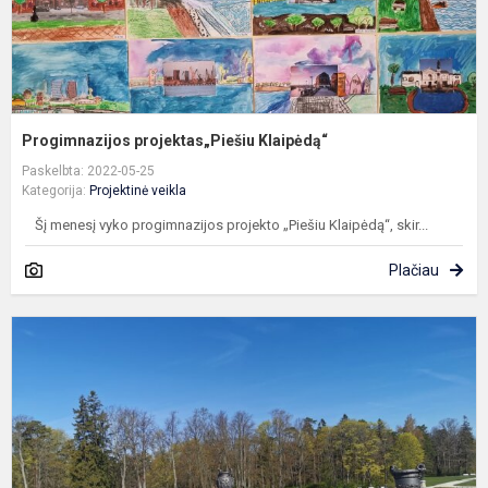
Progimnazijos projektas„Piešiu Klaipėdą“
Paskelbta: 2022-05-25
Kategorija:
Projektinė veikla
Šį menesį vyko progimnazijos projekto „Piešiu Klaipėdą“, skir...
Plačiau
P
u
v
P
g
m
2