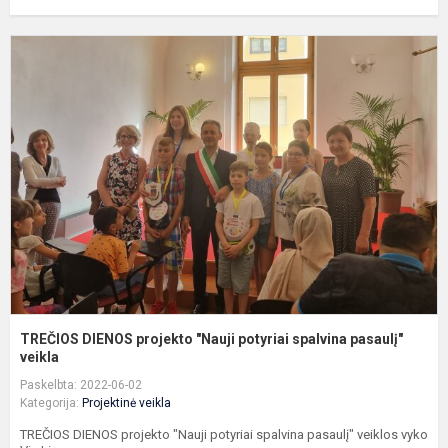
T
D
p
"
p
s
p
v.
TREČIOS DIENOS projekto "Nauji potyriai spalvina pasaulį"
veikla
Paskelbta: 2022-06-02
Kategorija:
Projektinė veikla
TREČIOS DIENOS projekto "Nauji potyriai spalvina pasaulį" veiklos vyko