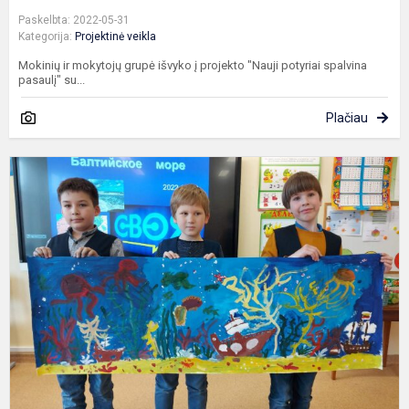
Paskelbta: 2022-05-31
Kategorija:
Projektinė veikla
Mokinių ir mokytojų grupė išvyko į projekto "Nauji potyriai spalvina
pasaulį" su...
Plačiau
„
a
s
k
i
V
„
B
jū