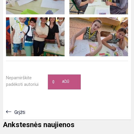
Nepamirškite
0
AČIŪ
padėkoti autoriui
Grįžti
Ankstesnės naujienos