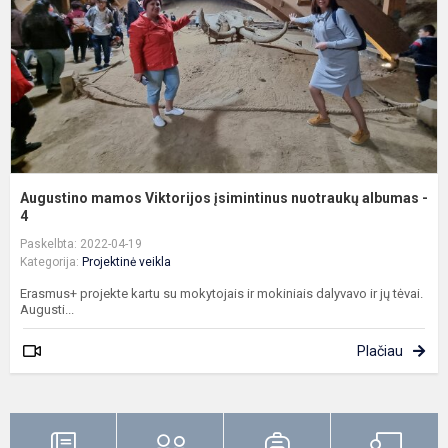
n
a
-.
Augustino mamos Viktorijos įsimintinus nuotraukų albumas -
4
Paskelbta: 2022-04-19
Kategorija:
Projektinė veikla
Erasmus+ projekte kartu su mokytojais ir mokiniais dalyvavo ir jų tėvai.
Augusti...
Plačiau