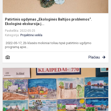
Patirtinis ugdymas „Ekologinės Baltijos problemos“.
Ekologinė ekskursija į...
Paskelbta: 2022-05-25
Kategorija:
Projektinė veikla
2022-05-17, 2b klasės mokiniai toliau tęsė patirtinio ugdymo
programą apie...
Plačiau
P
p
K