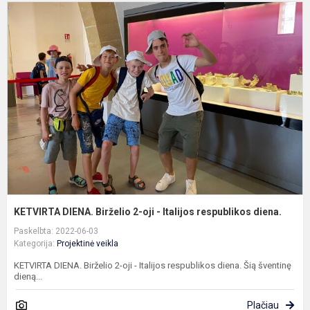
K
D
B
2
oj
-
I
r
d
KETVIRTA DIENA. Birželio 2-oji - Italijos respublikos diena.
Paskelbta: 2022-06-03
Kategorija:
Projektinė veikla
KETVIRTA DIENA. Birželio 2-oji - Italijos respublikos diena. Šią šventinę
dieną...
Plačiau