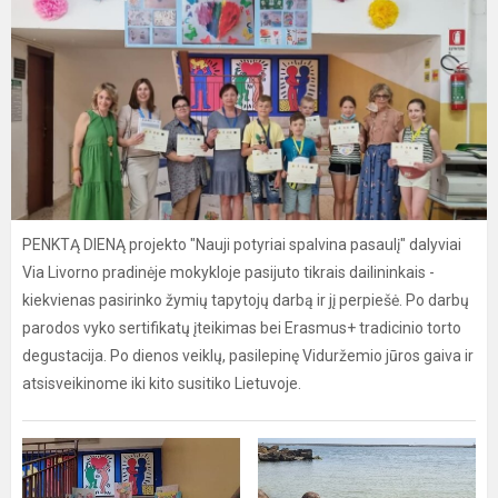
PENKTĄ DIENĄ projekto "Nauji potyriai spalvina pasaulį" dalyviai
Via Livorno pradinėje mokykloje pasijuto tikrais dailininkais -
kiekvienas pasirinko žymių tapytojų darbą ir jį perpiešė. Po darbų
parodos vyko sertifikatų įteikimas bei Erasmus+ tradicinio torto
degustacija. Po dienos veiklų, pasilepinę Viduržemio jūros gaiva ir
atsisveikinome iki kito susitiko Lietuvoje.