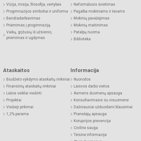
Vizija, misija, filosofija, vertybės
Neformalusis švietimas
Progimnazijos simboliai ir uniforma
Pagalba mokiniams ir tėvams
Bendradarbiavimas
Mokinių pavėžėjimas
Priėmimas į progimnaziją
Mokinių maitinimas
Vaikų, grįžusių iš užsienio,
Patalpų nuoma
priėmimas ir ugdymas
Biblioteka
Ataskaitos
Informacija
Biudžeto vykdymo ataskaitų rinkiniai
Nuorodos
Finansinių ataskaitų rinkiniai
Laisvos darbo vietos
Lėšos veiklai viešinti
Asmens duomenų apsauga
Projektai
Konsultavimasis su visuomene
Viešieji pirkimai
Dažniausiai užduodami klausimai
1,2% parama
Pranešėjų apsauga
Korupcijos prevencija
Civilinė sauga
Teisinė informacija