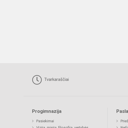
Tvarkaraščiai
Progimnazija
Pasl
Pasiekimai
Prie
Vizija, misija, filosofija, vertybės
Nefo