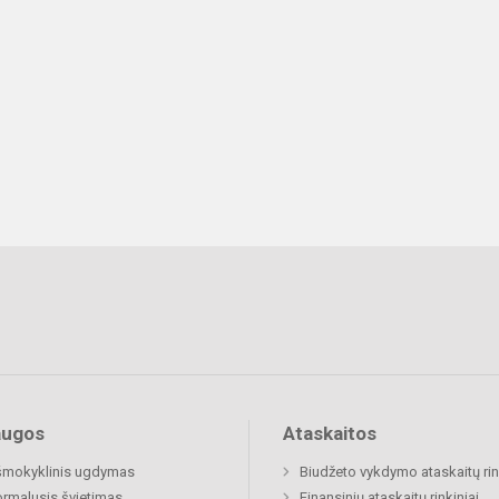
augos
Ataskaitos
šmokyklinis ugdymas
Biudžeto vykdymo ataskaitų rin
rmalusis švietimas
Finansinių ataskaitų rinkiniai