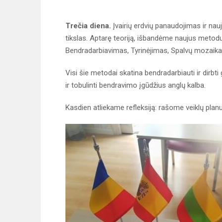
Trečia diena.
Įvairių erdvių panaudojimas ir nau
tikslas. Aptarę teoriją, išbandėme naujus metod
Bendradarbiavimas, Tyrinėjimas, Spalvų mozaika, 
Visi šie metodai skatina bendradarbiauti ir dirbt
ir tobulinti bendravimo įgūdžius anglų kalba.
Kasdien atliekame refleksiją: rašome veiklų plan