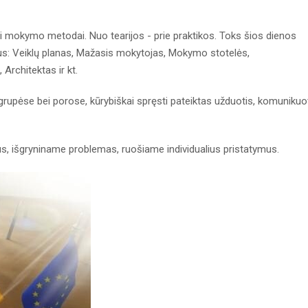
ji mokymo metodai. Nuo tearijos - prie praktikos. Toks šios dienos
us: Veiklų planas, Mažasis mokytojas, Mokymo stotelės,
Architektas ir kt.
i grupėse bei porose, kūrybiškai spręsti pateiktas užduotis, komunikuo
us, išgryniname problemas, ruošiame individualius pristatymus.