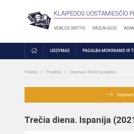
KLAIPĖDOS UOSTAMIESČIO 
VEIKLOS SRITYS
PASLAUGOS
ADMI
PRADŽIA
UGDYMAS
PAGALBA MOKINIAMS IR 
Titulinis
Projektai
Erasmus+ KA101 projektas
Internet
Trečia diena. Ispanija (