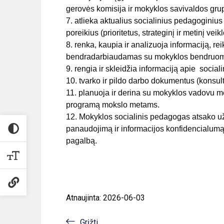
gerovės komisija ir mokyklos savivaldos gru
7. atlieka aktualius socialinius pedagogini
poreikius (prioritetus, strateginį ir metinį veik
8. renka, kaupia ir analizuoja informaciją, r
bendradarbiaudamas su mokyklos bendruomene
9. rengia ir skleidžia informaciją apie socia
10. tvarko ir pildo darbo dokumentus (konsult
11. planuoja ir derina su mokyklos vadovu met
programą mokslo metams.
12. Mokyklos socialinis pedagogas atsako u
panaudojimą ir informacijos konfidencialumą
pagalbą.
Atnaujinta: 2026-06-03
Grįžti