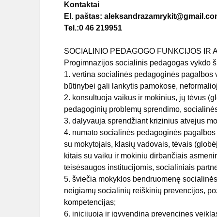
Kontaktai
El. paštas: aleksandrazamrykit@gmail.c
Tel.:0 46 219951
SOCIALINIO PEDAGOGO FUNKCIJOS IR
Progimnazijos socialinis pedagogas vykdo 
1. vertina socialinės pedagoginės pagalbos vai
būtinybei gali lankytis pamokose, neformalio
2. konsultuoja vaikus ir mokinius, jų tėvus 
pedagoginių problemų sprendimo, socialinė
3. dalyvauja sprendžiant krizinius atvejus m
4. numato socialinės pedagoginės pagalbos 
su mokytojais, klasių vadovais, tėvais (globėj
kitais su vaiku ir mokiniu dirbančiais asmenim
teisėsaugos institucijomis, socialiniais partne
5. šviečia mokyklos bendruomenę socialinės
neigiamų socialinių reiškinių prevencijos, po
kompetencijas;
6. inicijuoja ir įgyvendina prevencines veik