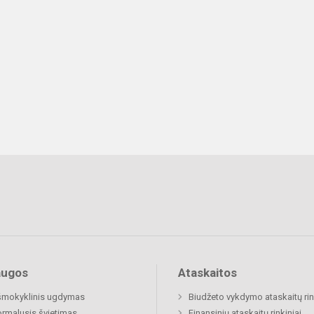
augos
Ataskaitos
šmokyklinis ugdymas
Biudžeto vykdymo ataskaitų rin
rmalusis švietimas
Finansinių ataskaitų rinkiniai