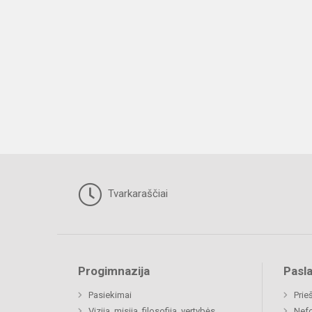
Tvarkaraščiai
Progimnazija
Pasl
Pasiekimai
Prie
Vizija, misija, filosofija, vertybės
Nefo