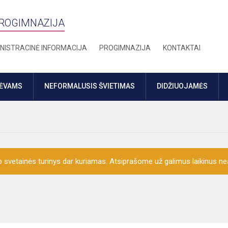
PROGIMNAZIJA
NISTRACINĖ INFORMACIJA
PROGIMNAZIJA
KONTAKTAI
TĖVAMS
NEFORMALUSIS ŠVIETIMAS
DIDŽIUOJAMĖS
o svetainės turinys dar kuriamas. Atsiprašome už galimus laikinus nea