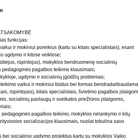
om
 ATSAKOMYBĖ
šias funkcijas:
kui ir mokiniui poreikius (kartu su kitais specialistais), esant
jo ugdymo ir kitose veiklose;
(globėjus, rūpintojus), mokyklos bendruomenę socialinių
s pedagoginės pagalbos teikimo klausimais;
okykloje, ugdymo ir socialinių įgūdžių problemas;
teikimo vaikui ir mokiniui būdus bei formas bendradarbiaudam
ais, rūpintojais), kitais specialistais, švietimo pagalbos įstaigom
is, socialinių paslaugų ir sveikatos priežiūros įstaigomis,
riais;
 pedagoginės pagalbos teikimo, mokyklos nelankymo ir kitų
zityviosios socializacijos klausimais, nuolat tobulina savo
las bei socialinio ugdymo projektus kartu su mokyklos Vaiko