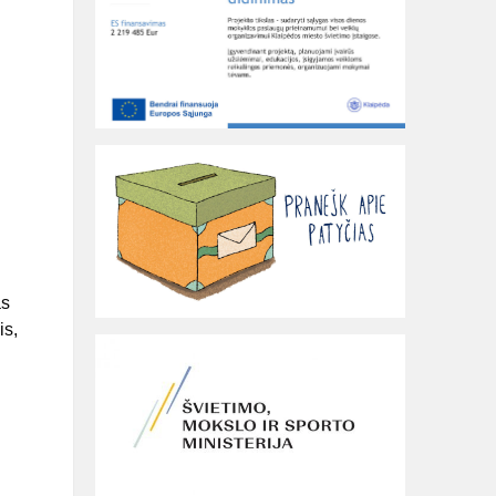
as
is,