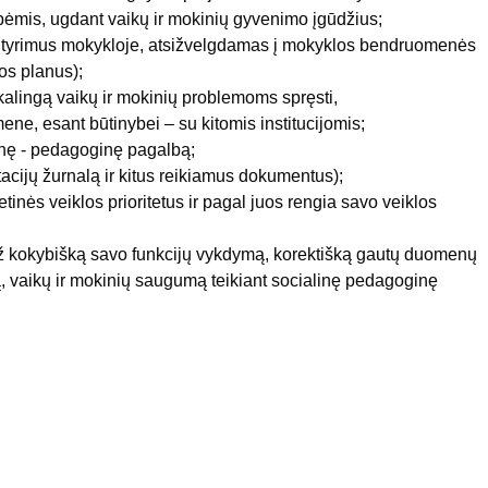
pėmis, ugdant vaikų ir mokinių gyvenimo įgūdžius;
us tyrimus mokykloje, atsižvelgdamas į mokyklos bendruomenės
los planus);
eikalingą vaikų ir mokinių problemoms spręsti,
, esant būtinybei – su kitomis institucijomis;
linę - pedagoginę pagalbą;
acijų žurnalą ir kitus reikiamus dokumentus);
inės veiklos prioritetus ir pagal juos rengia savo veiklos
ž kokybišką savo funkcijų vykdymą, korektišką gautų duomenų
, vaikų ir mokinių saugumą teikiant socialinę pedagoginę