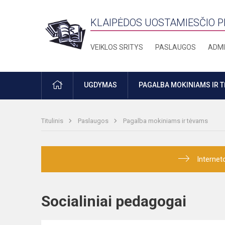
KLAIPĖDOS UOSTAMIESČIO 
VEIKLOS SRITYS
PASLAUGOS
ADMI
PRADŽIA
UGDYMAS
PAGALBA MOKINIAMS IR 
Titulinis
Paslaugos
Pagalba mokiniams ir tėvams
Internet
Socialiniai pedagogai