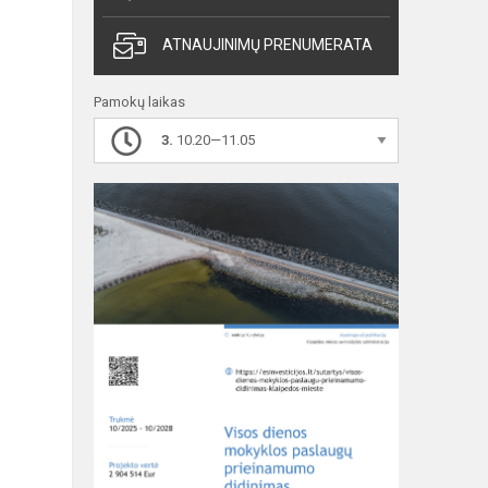
ATNAUJINIMŲ PRENUMERATA
Pamokų laikas
3.
10.20—11.05