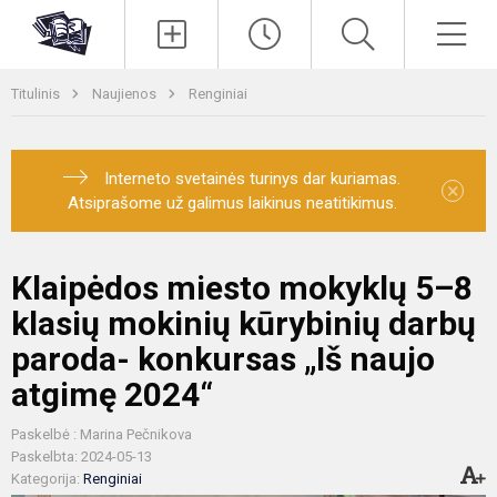
Paieška
Men
Titulinis
Naujienos
Renginiai
Interneto svetainės turinys dar kuriamas.
×
Atsiprašome už galimus laikinus neatitikimus.
Klaipėdos miesto mokyklų 5–8
klasių mokinių kūrybinių darbų
paroda- konkursas „Iš naujo
atgimę 2024“
Paskelbė : Marina Pečnikova
Paskelbta: 2024-05-13
Kategorija:
Renginiai