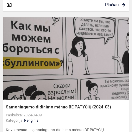
Plačiau
S
d
m
B
P
(
0
Sąmoningumo didinimo mėnuo BE PATYČIŲ (2024-03)
Paskelbta: 2024-04-09
Kategorija:
Renginiai
Kovo mėnuo - sąmoningumo didinimo mėnuo BE PATYČIŲ.