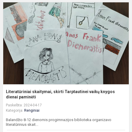
L
s
s
T
v
k
Literatūriniai skaitymai, skirti Tarptautinei vaikų knygos
dienai paminėti
Paskelbta: 2024-04-17
Kategorija:
Renginiai
Balandžio 8-12 dienomis progimnazijos biblioteka organizavo
literatūrinius skait...