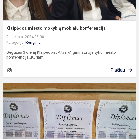
Klaipėdos miesto mokyklų mokinių konferencija
Paskelbta: 2024-05-08
Kategorija:
Renginiai
Gegužės 3 dieną Klaipėdos „Aitvaro“ gimnazijoje vyko miesto
konferencija „Kuriam...
Plačiau
K
m
b
u
m
v
u