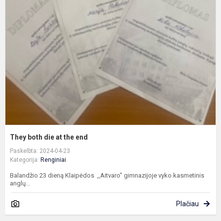
b
d
a
t
e
They both die at the end
Paskelbta: 2024-04-23
Kategorija:
Renginiai
Balandžio 23 dieną Klaipėdos ,,Aitvaro” gimnazijoje vyko kasmetinis
anglų...
Plačiau