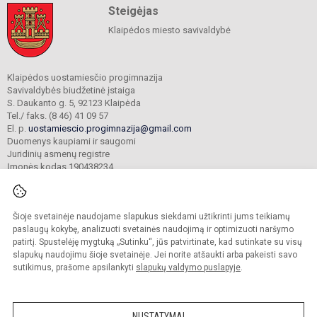
Steigėjas
Klaipėdos miesto savivaldybė
Klaipėdos uostamiesčio progimnazija
Savivaldybės biudžetinė įstaiga
S. Daukanto g. 5, 92123 Klaipėda
Tel./ faks. (8 46) 41 09 57
El. p.
uostamiescio.progimnazija@gmail.com
Duomenys kaupiami ir saugomi
Juridinių asmenų registre
Įmonės kodas 190438234
Šioje svetainėje naudojame slapukus siekdami užtikrinti jums teikiamų
© 2023. Klaipėdos uostamiesčio progimnazija. Visos teisės saugomos.
Kopijuoti turinį be raštiško gimnazijos sutikimo griežtai draudžiama.
paslaugų kokybę, analizuoti svetainės naudojimą ir optimizuoti naršymo
patirtį. Spustelėję mygtuką „Sutinku“, jūs patvirtinate, kad sutinkate su visų
Prieinamumo paraiška
Slapukų valdymas
slapukų naudojimu šioje svetainėje. Jei norite atšaukti arba pakeisti savo
sutikimus, prašome apsilankyti
slapukų valdymo puslapyje
.
Sumanus būdas atnaujinti
mokyklos interneto
svetainę
NUSTATYMAI