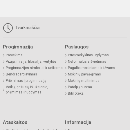
Tvarkaraščiai
Progimnazija
Paslaugos
Pasiekimai
Priešmokyklinis ugdymas
Vizija, misija, filosofija, vertybės
Neformalusis švietimas
Progimnazijos simboliai ir uniforma
Pagalba mokiniams ir tėvams
Bendradarbiavimas
Mokinių pavėžėjimas
Priėmimas į progimnaziją
Mokinių maitinimas
Vaikų, grįžusių iš užsienio,
Patalpų nuoma
priėmimas ir ugdymas
Biblioteka
Ataskaitos
Informacija