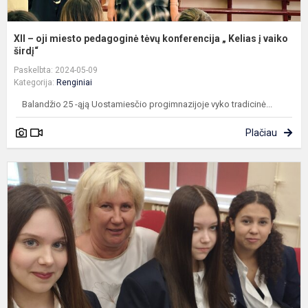
va
XII – oji miesto pedagoginė tėvų konferencija „ Kelias į vaiko
širdį“
Paskelbta: 2024-05-09
Kategorija:
Renginiai
Balandžio 25 -ąją Uostamiesčio progimnazijoje vyko tradicinė...
Plačiau
K
m
m
m
k