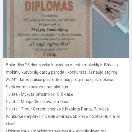
Balandžio 26 dieną vyko Klaipėdos miesto mokyklų 5-8 klasių
mokinių kūrybinių darbų paroda - konkursas ,,Iš naujo atgimę
2024”. Jame puikiai pasirodė mūsų progimnazijos mokiniai.
Sveikiname konkurso nugalėtojus:
I vieta - Mykyta Smolnikov, 6 d klasė
II vieta - Marija Oleinikova, 5а klasė
II vieta - Timur Cerednichenko ir Nikoleta Pantu, 7с klasė
Konkurse dalyvavo ir Daniil Smirnov, 6b klasė ir Sofiia Huidia 7с
klasė
Linkime mūsų mokiniams sėkmės ir kūrybinio įkvėpimo!