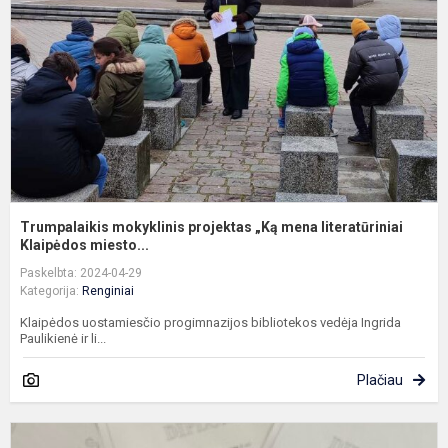
„
m
l
K.
Trumpalaikis mokyklinis projektas „Ką mena literatūriniai
Klaipėdos miesto...
Paskelbta: 2024-04-29
Kategorija:
Renginiai
Klaipėdos uostamiesčio progimnazijos bibliotekos vedėja Ingrida
Paulikienė ir li...
Plačiau
T