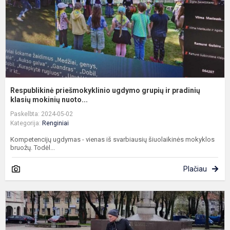
p
kl
Respublikinė priešmokyklinio ugdymo grupių ir pradinių
klasių mokinių nuoto...
Paskelbta: 2024-05-02
Kategorija:
Renginiai
Kompetencijų ugdymas - vienas iš svarbiausių šiuolaikinės mokyklos
bruožų. Todėl...
Plačiau
T
m
p