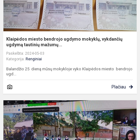
Klaipėdos miesto bendrojo ugdymo mokyklų, vykdančių
ugdymą tautinių mažumų...
Paskelbta: 2024-05-03
Kategorija:
Renginiai
Balandžio 25 dieną mūsų mokykloje vyko Klaipėdos miesto bendrojo
ugd...
Plačiau
R
p
u
g
ir