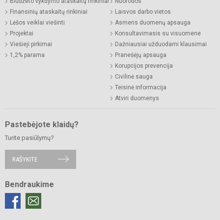
Biudžeto vykdymo ataskaitų rinkiniai
Nuorodos
Finansinių ataskaitų rinkiniai
Laisvos darbo vietos
Lėšos veiklai viešinti
Asmens duomenų apsauga
Projektai
Konsultavimasis su visuomene
Viešieji pirkimai
Dažniausiai užduodami klausimai
1,2% parama
Pranešėjų apsauga
Korupcijos prevencija
Civilinė sauga
Teisinė informacija
Atviri duomenys
Pastebėjote klaidų?
Turite pasiūlymų?
RAŠYKITE
Bendraukime