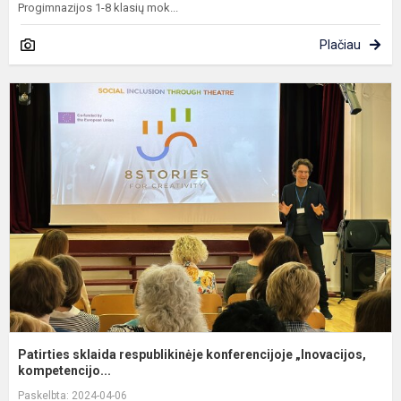
Progimnazijos 1-8 klasių mok...
Plačiau
P
s
r
k
„
Patirties sklaida respublikinėje konferencijoje „Inovacijos,
kompetencijo...
Paskelbta: 2024-04-06