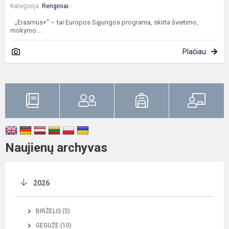
Kategorija:
Renginiai
„Erasmus+“ – tai Europos Sąjungos programa, skirta švietimo,
mokymo...
Plačiau
Naujienų archyvas
2026
BIRŽELIS (5)
GEGUŽĖ (10)