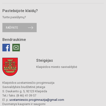
Pastebėjote klaidų?
Turite pasiūlymų?
RAŠYKITE
Bendraukime
Steigėjas
Klaipėdos miesto savivaldybė
Klaipėdos uostamiesčio progimnazija
Savivaldybės biudžetinė įstaiga
S. Daukanto g. 5, 92123 Klaipėda
Tel./ faks. (8 46) 41 09 57
El. p.
uostamiescio.progimnazija@gmail.com
Duomenys kaupiami ir saugomi