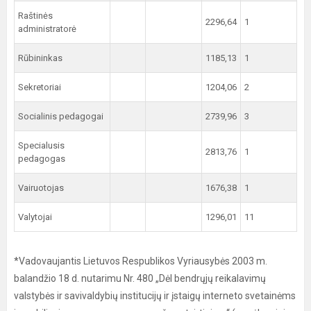
Raštinės
2296,64
1
administratorė
Rūbininkas
1185,13
1
Sekretoriai
1204,06
2
Socialinis pedagogai
2739,96
3
Specialusis
2813,76
1
pedagogas
Vairuotojas
1676,38
1
Valytojai
1296,01
11
*Vadovaujantis Lietuvos Respublikos Vyriausybės 2003 m.
balandžio 18 d. nutarimu Nr. 480 „Dėl bendrųjų reikalavimų
valstybės ir savivaldybių institucijų ir įstaigų interneto svetainėms