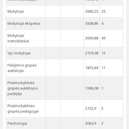
Mokytojai
2683,25
25
Mokytojai ekspertai
3308,86
4
Mokytojai
3099,88
49
metodininkai
Vyr. mokytojai
2729,98
13
Pailgintos grupės
1835,84
11
auklėtojai
Priešmokyklinės
grupės auklėtojos
1386,08
1
padėjėja
Priešmokyklinės
2722,9
2
grupės pedagogai
Psichologai
3064,9
2