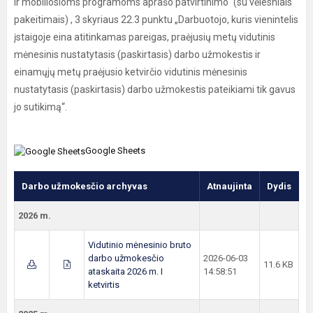
ir mobiliosioms programoms aprašo patvirtinimo“ (su vėlesniais
pakeitimais) , 3 skyriaus 22.3 punktu „Darbuotojo, kuris vienintelis
įstaigoje eina atitinkamas pareigas, praėjusių metų vidutinis
mėnesinis nustatytasis (paskirtasis) darbo užmokestis ir
einamųjų metų praėjusio ketvirčio vidutinis mėnesinis
nustatytasis (paskirtasis) darbo užmokestis pateikiami tik gavus
jo sutikimą“.
Google Sheets
Darbo užmokesčio archyvas
Atnaujinta
Dydis
2026 m.
Vidutinio mėnesinio bruto
darbo užmokesčio
2026-06-03
11.6 KB
ataskaita 2026 m. I
14:58:51
ketvirtis