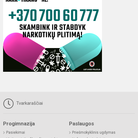
Tvarkaraščiai
Progimnazija
Paslaugos
Pasiekimai
Priešmokyklinis ugdymas