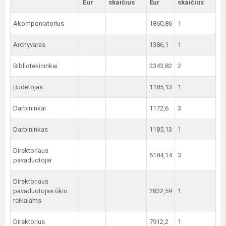
Eur
skaičius
Eur
skaičius
Akomponiatorius
1860,86
1
Archyvaras
1386,1
1
Bibliotekininkai
2343,82
2
Budėtojas
1185,13
1
Darbininkai
1172,6
3
Darbininkas
1185,13
1
Direktoriaus
6184,14
3
pavaduotojai
Direktoriaus
pavaduotojas ūkio
2832,59
1
reikalams
Direktorius
7912,2
1