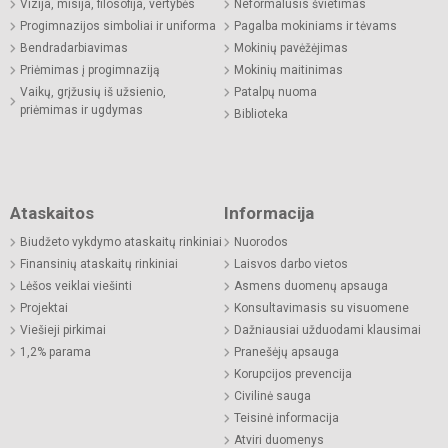
Vizija, misija, filosofija, vertybės
Neformalusis švietimas
Progimnazijos simboliai ir uniforma
Pagalba mokiniams ir tėvams
Bendradarbiavimas
Mokinių pavėžėjimas
Priėmimas į progimnaziją
Mokinių maitinimas
Vaikų, grįžusių iš užsienio,
Patalpų nuoma
priėmimas ir ugdymas
Biblioteka
Ataskaitos
Informacija
Biudžeto vykdymo ataskaitų rinkiniai
Nuorodos
Finansinių ataskaitų rinkiniai
Laisvos darbo vietos
Lėšos veiklai viešinti
Asmens duomenų apsauga
Projektai
Konsultavimasis su visuomene
Viešieji pirkimai
Dažniausiai užduodami klausimai
1,2% parama
Pranešėjų apsauga
Korupcijos prevencija
Civilinė sauga
Teisinė informacija
Atviri duomenys