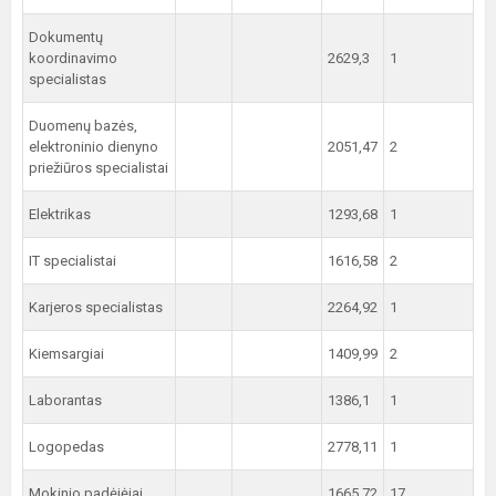
Dokumentų
koordinavimo
2629,3
1
specialistas
Duomenų bazės,
elektroninio dienyno
2051,47
2
priežiūros specialistai
Elektrikas
1293,68
1
IT specialistai
1616,58
2
Karjeros specialistas
2264,92
1
Kiemsargiai
1409,99
2
Laborantas
1386,1
1
Logopedas
2778,11
1
Mokinio padėjėjai
1665,72
17