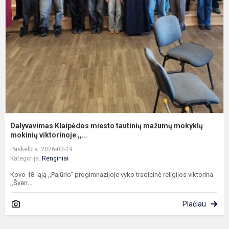
m
t
m
m
m
Dalyvavimas Klaipėdos miesto tautinių mažumų mokyklų
mokinių viktorinoje ,,...
Paskelbta: 2026-03-19
Kategorija:
Renginiai
Kovo 18 -ąją ,,Pajūrio” progimnazijoje vyko tradicinė religijos viktorina
,,Šven...
Plačiau