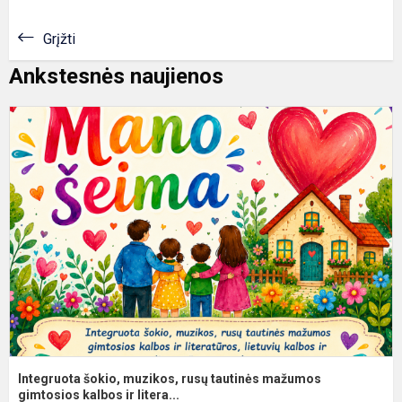
Grįžti
Ankstesnės naujienos
I
š
m
r
t
m
g
Integruota šokio, muzikos, rusų tautinės mažumos
gimtosios kalbos ir litera...