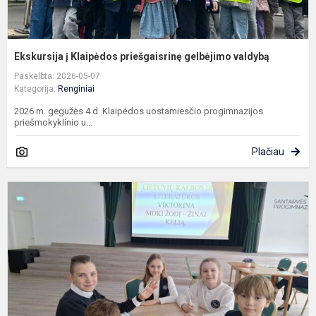
Ekskursija į Klaipėdos priešgaisrinę gelbėjimo valdybą
Paskelbta: 2026-05-07
Kategorija:
Renginiai
2026 m. gegužės 4 d. Klaipėdos uostamiesčio progimnazijos
priešmokyklinio u...
Plačiau
S