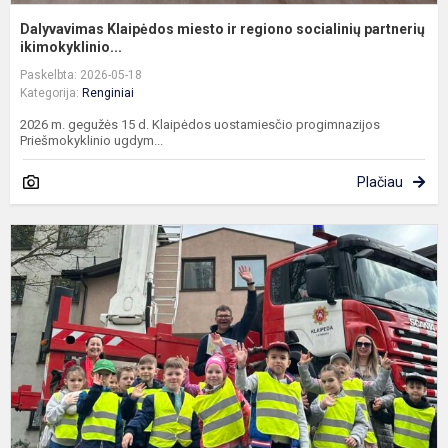
Dalyvavimas Klaipėdos miesto ir regiono socialinių partnerių
ikimokyklinio...
Paskelbta: 2026-05-18
Kategorija:
Renginiai
2026 m. gegužės 15 d. Klaipėdos uostamiesčio progimnazijos
Priešmokyklinio ugdym...
Plačiau
E
į
K
p
g
v