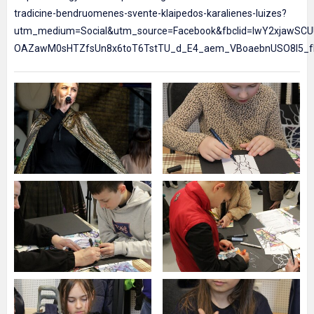
tradicine-bendruomenes-svente-klaipedos-karalienes-luizes?
utm_medium=Social&utm_source=Facebook&fbclid=IwY2xja
OAZawM0sHTZfsUn8x6toT6TstTU_d_E4_aem_VBoaebnUSO8I5_f