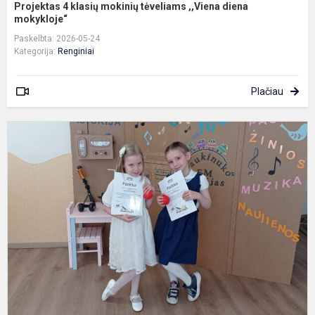
Projektas 4 klasių mokinių tėveliams ,,Viena diena
mokykloje“
Paskelbta: 2026-05-24
Kategorija:
Renginiai
Plačiau
D
K
m
ir
r
s
p