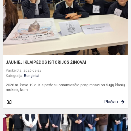
JAUNIEJI KLAIPĖDOS ISTORIJOS ŽINOVAI
Paskelbta: 2026-03-23
Kategorija:
Renginiai
2026 m. kovo 19 d. Klaipėdos uostamiesčio progimnazijos 5-ųjų klasių
mokinių kom...
Plačiau
D
K