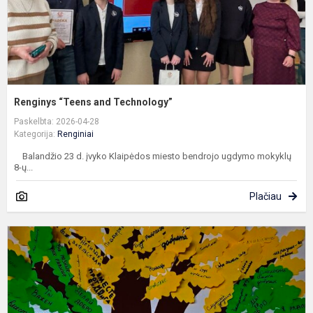
Renginys “Teens and Technology”
Paskelbta: 2026-04-28
Kategorija:
Renginiai
Balandžio 23 d. įvyko Klaipėdos miesto bendrojo ugdymo mokyklų
8-ų...
Plačiau
K
s
d
m
„