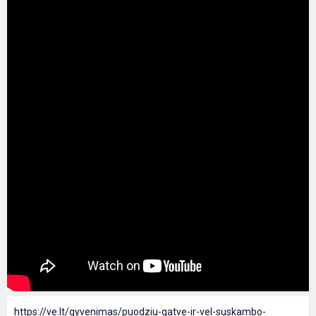
https://ve.lt/gyvenimas/puodziu-gatve-ir-vel-suskambo-