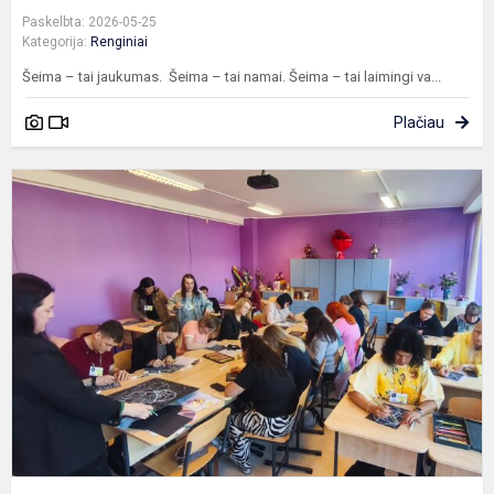
Paskelbta: 2026-05-25
Kategorija:
Renginiai
Šeima – tai jaukumas. Šeima – tai namai. Šeima – tai laimingi va...
Plačiau
P
4
k
m
t
,
d
m