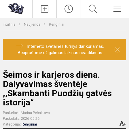
Paieška
Men
Titulinis
Naujienos
Renginiai
Interneto svetainės turinys dar kuriamas.
×
Atsiprašome už galimus laikinus neatitikimus.
Šeimos ir karjeros diena.
Dalyvavimas šventėje
,,Skambanti Puodžių gatvės
istorija“
Paskelbė : Marina Pečnikova
Paskelbta: 2026-05-26
Kategorija:
Renginiai