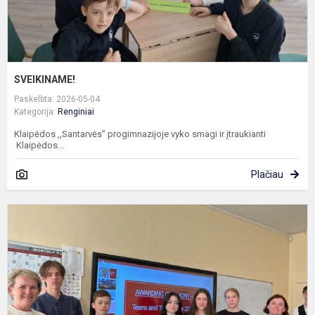
SVEIKINAME!
Paskelbta: 2026-05-04
Kategorija:
Renginiai
Klaipėdos ,,Santarvės” progimnazijoje vyko smagi ir įtraukianti
Klaipėdos...
Plačiau
R
“
a
T