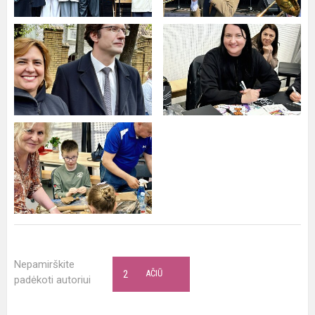
Nepamirškite
2
AČIŪ
padėkoti autoriui