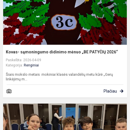
P
2
Kovas- sąmoningumo didinimo mėnuo „BE PATYČIŲ 2026“
Paskelbta: 2026-04-09
Kategorija:
Renginiai
Šiais mokslo metais mokiniai klasės valandėlių metu kūrė „Gerų
linkėjimų m...
Plačiau
J
K
I
Ž