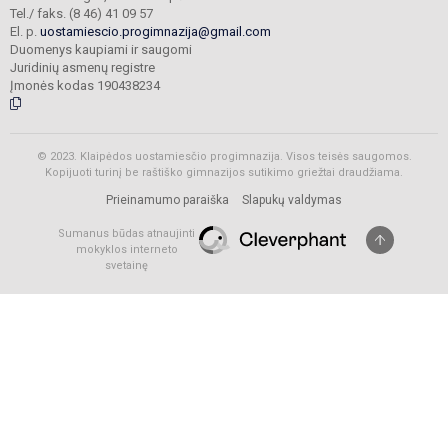
Tel./ faks. (8 46) 41 09 57
El. p.
uostamiescio.progimnazija@gmail.com
Duomenys kaupiami ir saugomi
Juridinių asmenų registre
Įmonės kodas 190438234
© 2023. Klaipėdos uostamiesčio progimnazija. Visos teisės saugomos.
Kopijuoti turinį be raštiško gimnazijos sutikimo griežtai draudžiama.
Prieinamumo paraiška
Slapukų valdymas
Sumanus būdas atnaujinti
mokyklos interneto
svetainę