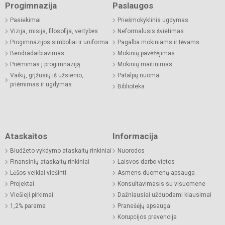
Progimnazija
Paslaugos
Pasiekimai
Priešmokyklinis ugdymas
Vizija, misija, filosofija, vertybės
Neformalusis švietimas
Progimnazijos simboliai ir uniforma
Pagalba mokiniams ir tėvams
Bendradarbiavimas
Mokinių pavėžėjimas
Priėmimas į progimnaziją
Mokinių maitinimas
Vaikų, grįžusių iš užsienio,
Patalpų nuoma
priėmimas ir ugdymas
Biblioteka
Ataskaitos
Informacija
Biudžeto vykdymo ataskaitų rinkiniai
Nuorodos
Finansinių ataskaitų rinkiniai
Laisvos darbo vietos
Lėšos veiklai viešinti
Asmens duomenų apsauga
Projektai
Konsultavimasis su visuomene
Viešieji pirkimai
Dažniausiai užduodami klausimai
1,2% parama
Pranešėjų apsauga
Korupcijos prevencija