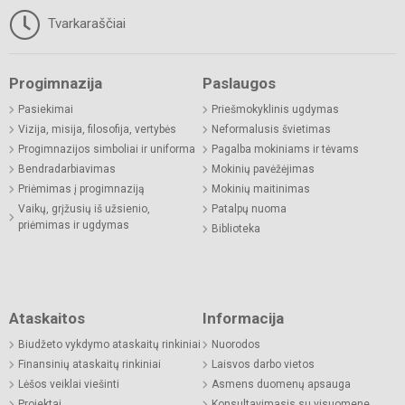
Tvarkaraščiai
Progimnazija
Paslaugos
Pasiekimai
Priešmokyklinis ugdymas
Vizija, misija, filosofija, vertybės
Neformalusis švietimas
Progimnazijos simboliai ir uniforma
Pagalba mokiniams ir tėvams
Bendradarbiavimas
Mokinių pavėžėjimas
Priėmimas į progimnaziją
Mokinių maitinimas
Vaikų, grįžusių iš užsienio,
Patalpų nuoma
priėmimas ir ugdymas
Biblioteka
Ataskaitos
Informacija
Biudžeto vykdymo ataskaitų rinkiniai
Nuorodos
Finansinių ataskaitų rinkiniai
Laisvos darbo vietos
Lėšos veiklai viešinti
Asmens duomenų apsauga
Projektai
Konsultavimasis su visuomene