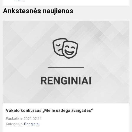
Ankstesnės naujienos
V
k
„
u
ž
Vokalo konkursas „Meilė uždega žvaigždes“
Paskelbta: 2021-02-11
Kategorija:
Renginiai