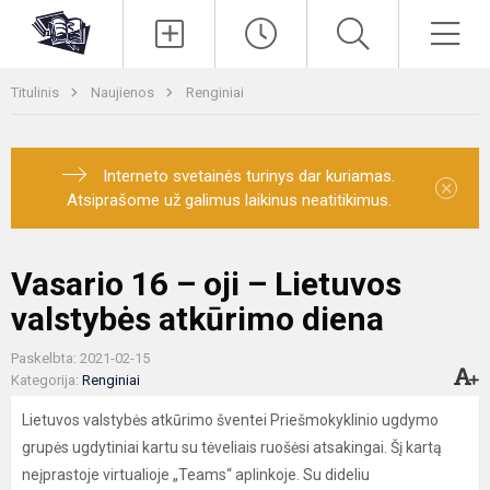
Paieška
Men
Titulinis
Naujienos
Renginiai
Interneto svetainės turinys dar kuriamas.
×
Atsiprašome už galimus laikinus neatitikimus.
Vasario 16 – oji – Lietuvos
valstybės atkūrimo diena
Paskelbta: 2021-02-15
Kategorija:
Renginiai
Lietuvos valstybės atkūrimo šventei Priešmokyklinio ugdymo
grupės ugdytiniai kartu su tėveliais ruošėsi atsakingai. Šį kartą
neįprastoje virtualioje „Teams“ aplinkoje. Su dideliu