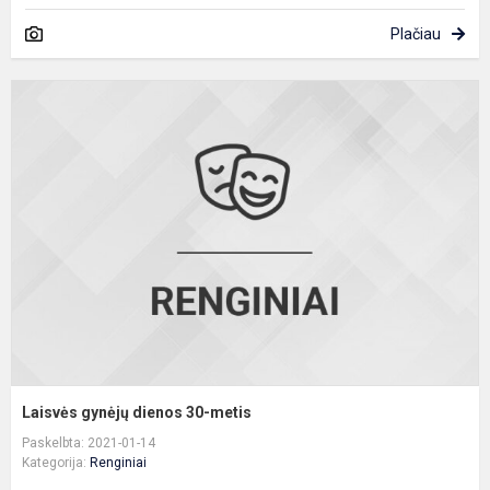
Plačiau
L
g
d
3
m
Laisvės gynėjų dienos 30-metis
Paskelbta: 2021-01-14
Kategorija:
Renginiai