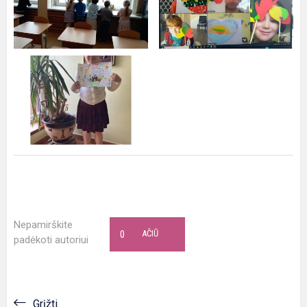
Nepamirškite
0
AČIŪ
padėkoti autoriui
Grįžti