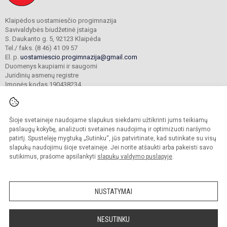
Klaipėdos uostamiesčio progimnazija
Savivaldybės biudžetinė įstaiga
S. Daukanto g. 5, 92123 Klaipėda
Tel./ faks. (8 46) 41 09 57
El. p.
uostamiescio.progimnazija@gmail.com
Duomenys kaupiami ir saugomi
Juridinių asmenų registre
Įmonės kodas 190438234
Šioje svetainėje naudojame slapukus siekdami užtikrinti jums teikiamų
© 2023. Klaipėdos uostamiesčio progimnazija. Visos teisės saugomos.
Kopijuoti turinį be raštiško gimnazijos sutikimo griežtai draudžiama.
paslaugų kokybę, analizuoti svetainės naudojimą ir optimizuoti naršymo
patirtį. Spustelėję mygtuką „Sutinku“, jūs patvirtinate, kad sutinkate su visų
Prieinamumo paraiška
Slapukų valdymas
slapukų naudojimu šioje svetainėje. Jei norite atšaukti arba pakeisti savo
sutikimus, prašome apsilankyti
slapukų valdymo puslapyje
.
Sumanus būdas atnaujinti
mokyklos interneto
svetainę
NUSTATYMAI
NESUTINKU