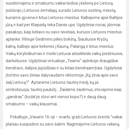
susidomėjimu ir smalsumu vaikai leidosi į kelionę po Lietuvą.
Įsižiūrėjo į Lietuvos žemėlapį, surado Lietuvos sostinę, miestą,
kuriame gyvena ir kitus Lietuvos miestus. Kalbėjome apie Baltijos
jūrą ir kad per Klaipėdą teka Danės upė. Ugdytiniai noriai, įdomiai
pasakojo, kaip keliavo su savo tėveliais, kuriuos Lietuvos miestus
aplankė: Vilniuje Gedimino pilies bokštą, Šiauliuose Kryžių
kalną, kalbėjo apie keliones į Kauną, Palangą ir kitus miestus.
Vaikų kūrybiškumas ir meilė Lietuvai atsiskleidė vaikų piešiniuose,
darbeliuose. Ugdytiniai virtualioje „Teams“ aplinkoje draugiškai
bendravo, dalijosi įspūdžiais ir su kitais bendraamžiais. Ugdytiniai
įtvirtino savo žinias dalyvaudami viktorinoje „Ką žinai apie savo
šalį Lietuvą?“. Aptarėme Lietuvos tautinį medį, ką jis
simbolizuoja, tautinį paukštį... Žaidėme žaidimus, stovėjome kaip
„gandras“ (kodėl jis stovi ant vienos kojos?) ir daug daug
smalsumo – vaikų klausimai...
Pokalbyje „Vasario 16-oji – svarbi, graži Lietuvos šventė “vaikai
plačiau susipažino su savo šalimi. Nagrinėjome Lietuvos vėliavą,