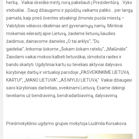
herbą... Vaikai išreiškė mintį, norą pakeliauti į Prezidentūrą... Vyko
stebuklai... Daug džiaugsmo ir įspūdžių vaikams paliko... per langą
pamatė, kaip prieš šventes atsakingi žmonės puošė miestą –
Valstybės vėliavos iškėlimas ant gyvenamųjų namų. Mintinai
mokėmės eilėraštį apie Lietuvą, žaidėme lietuvių liaudies
žaidimus, dainavome daineles „O tai arklys“, "Du
gaideliai", linksmai šokome „Šokam šokam rateliu“, „Malūnėlis“.
Žaisdami vaikai mokosi kalbėti lietuviškai, išmoksta raides ir
bando skaityti. Ugdytiniai kartu su tėveliais aktyviai dalyvavo
kūrybinėje darbų ir virtualioji parodoje „PASVEIKINKIME LIETUVĄ
KARTU!“, „MANO LIETUVA“, „AŠ MYLIU LIETUVĄ“. Vaikai džiaugėsi
savo kūrybiniais darbeliais, sveikinami Lietuvą. Esame dėkingi
tėveliams už bendravimą, bendradarbiavimą, dalyvavimą.
Priešmokyklinio ugdymo grupės mokytoja Liudmila Korsakova