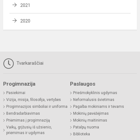
2021
2020
Tvarkaraščiai
Progimnazija
Paslaugos
Pasiekimai
Priešmokyklinis ugdymas
Vizija, misija, filosofija, vertybės
Neformalusis švietimas
Progimnazijos simboliai ir uniforma
Pagalba mokiniams ir tėvams
Bendradarbiavimas
Mokinių pavėžėjimas
Priėmimas į progimnaziją
Mokinių maitinimas
Vaikų, grįžusių iš užsienio,
Patalpų nuoma
priėmimas ir ugdymas
Biblioteka