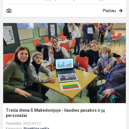
Plačiau
T
d
Š
-
l
p
ir
j
p
Trečia diena Š.Makedonijoje - liaudies pasakos ir jų
personažai
Paskelbta: 2022-03-12
Kategorija:
Projektinė veikla