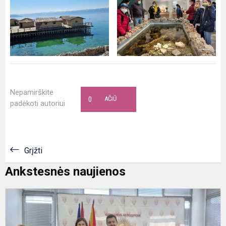
Nepamirškite
0
AČIŪ
padėkoti autoriui
Grįžti
Ankstesnės naujienos
T
d
"