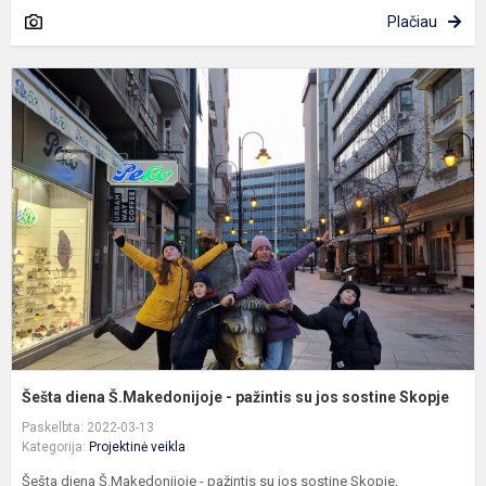
Plačiau
Š
d
Š
-
p
s
j
s
S
Šešta diena Š.Makedonijoje - pažintis su jos sostine Skopje
Paskelbta: 2022-03-13
Kategorija:
Projektinė veikla
Šešta diena Š.Makedonijoje - pažintis su jos sostine Skopje.