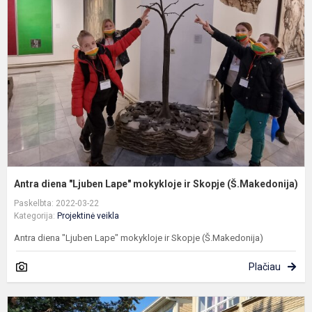
"
L
m
ir
S
(
Antra diena "Ljuben Lape" mokykloje ir Skopje (Š.Makedonija)
Paskelbta: 2022-03-22
Kategorija:
Projektinė veikla
Antra diena "Ljuben Lape" mokykloje ir Skopje (Š.Makedonija)
Plačiau
P