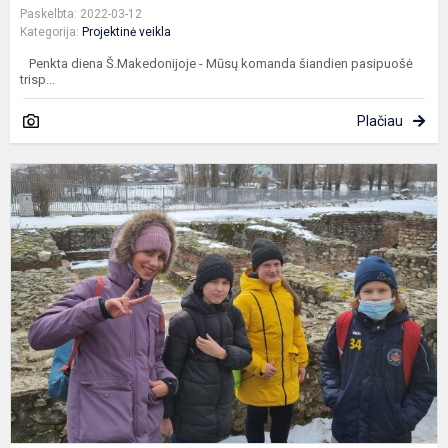
Paskelbta: 2022-03-12
Kategorija:
Projektinė veikla
Penkta diena Š.Makedonijoje - Mūsų komanda šiandien pasipuošė
trisp...
Plačiau
K
d
Š
-
i
į
B
(
p