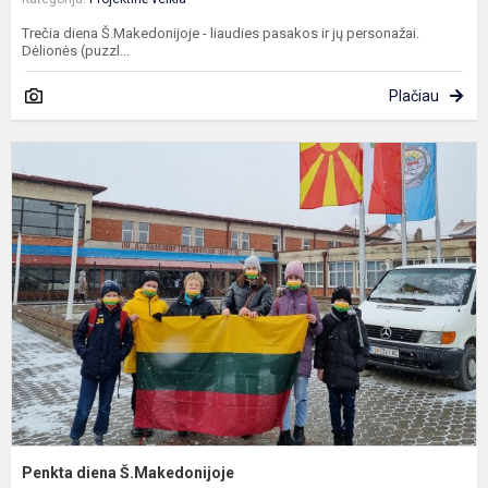
Trečia diena Š.Makedonijoje - liaudies pasakos ir jų personažai.
Dėlionės (puzzl...
Plačiau
P
d
Š
Penkta diena Š.Makedonijoje