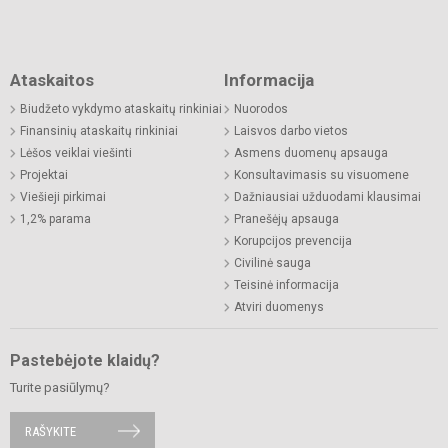
Ataskaitos
Informacija
Biudžeto vykdymo ataskaitų rinkiniai
Nuorodos
Finansinių ataskaitų rinkiniai
Laisvos darbo vietos
Lėšos veiklai viešinti
Asmens duomenų apsauga
Projektai
Konsultavimasis su visuomene
Viešieji pirkimai
Dažniausiai užduodami klausimai
1,2% parama
Pranešėjų apsauga
Korupcijos prevencija
Civilinė sauga
Teisinė informacija
Atviri duomenys
Pastebėjote klaidų?
Turite pasiūlymų?
RAŠYKITE