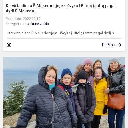
Ketvirta diena Š.Makedonijoje - išvyka į Bitolą (antrą pagal
dydį Š.Makedo...
Paskelbta: 2022-03-12
Kategorija:
Projektinė veikla
Ketvirta diena Š.Makedonijoje - išvyka į Bitolą (antrą pagal dydį Š...
Plačiau
A
d
Š
-
e
p
U
k