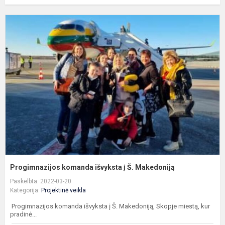
P
k
i
į
Š
M
Progimnazijos komanda išvyksta į Š. Makedoniją
Paskelbta: 2022-03-20
Kategorija:
Projektinė veikla
Progimnazijos komanda išvyksta į Š. Makedoniją, Skopje miestą, kur
pradinė...