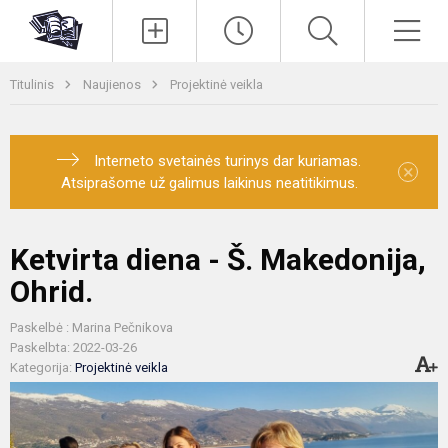
Paieška
Men
Titulinis
Naujienos
Projektinė veikla
Interneto svetainės turinys dar kuriamas.
×
Atsiprašome už galimus laikinus neatitikimus.
Ketvirta diena - Š. Makedonija,
Ohrid.
Paskelbė : Marina Pečnikova
Paskelbta: 2022-03-26
Kategorija:
Projektinė veikla