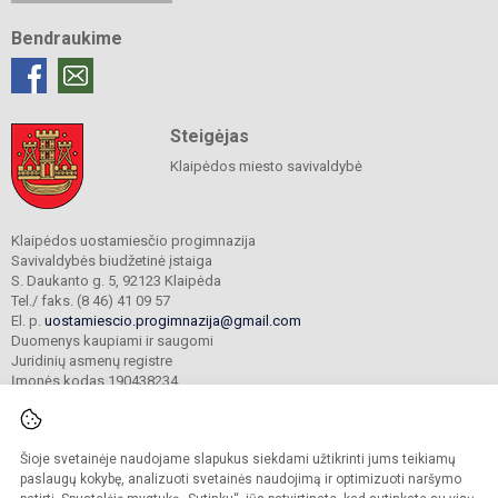
Bendraukime
Steigėjas
Klaipėdos miesto savivaldybė
Klaipėdos uostamiesčio progimnazija
Savivaldybės biudžetinė įstaiga
S. Daukanto g. 5, 92123 Klaipėda
Tel./ faks. (8 46) 41 09 57
El. p.
uostamiescio.progimnazija@gmail.com
Duomenys kaupiami ir saugomi
Juridinių asmenų registre
Įmonės kodas 190438234
Šioje svetainėje naudojame slapukus siekdami užtikrinti jums teikiamų
© 2023. Klaipėdos uostamiesčio progimnazija. Visos teisės saugomos.
Kopijuoti turinį be raštiško gimnazijos sutikimo griežtai draudžiama.
paslaugų kokybę, analizuoti svetainės naudojimą ir optimizuoti naršymo