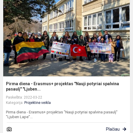
d
-
E
p
"
p
s
p.
Pirma diena - Erasmus+ projektas "Nauji potyriai spalvina
pasaulį" "Ljuben...
Paskelbta: 2022-03-22
Kategorija:
Projektinė veikla
Pirma diena - Erasmus+ projektas "Nauji potyriai spalvina pasaulį"
"Ljuben Lape"...
Plačiau