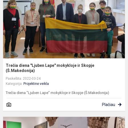
L
m
ir
S
(
Trečia diena "Ljuben Lape" mokykloje ir Skopje
(Š.Makedonija)
Paskelbta: 2022-03-24
Kategorija:
Projektinė veikla
Trečia diena "Ljuben Lape" mokykloje ir Skopje (Š.Makedonija)
Plačiau
A
d