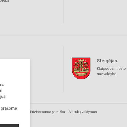
ioteka
Steigėjas
raukime
Klaipėdos miesto
savivaldybė
ums
ir
 jūs
s, prašome
s.
Prieinamumo paraiška
Slapukų valdymas