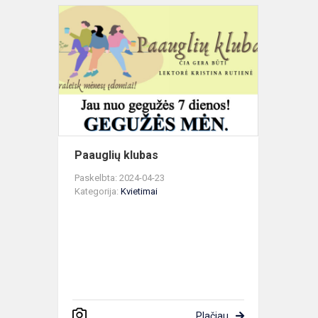
Paauglių
klubas
Paauglių klubas
Paskelbta: 2024-04-23
Kategorija:
Kvietimai
Plačiau