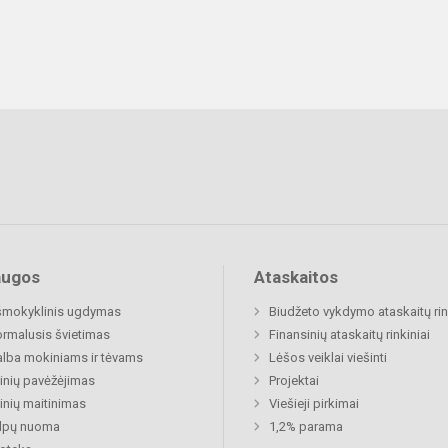
augos
Ataskaitos
šmokyklinis ugdymas
Biudžeto vykdymo ataskaitų rin
rmalusis švietimas
Finansinių ataskaitų rinkiniai
lba mokiniams ir tėvams
Lėšos veiklai viešinti
nių pavėžėjimas
Projektai
nių maitinimas
Viešieji pirkimai
alpų nuoma
1,2% parama