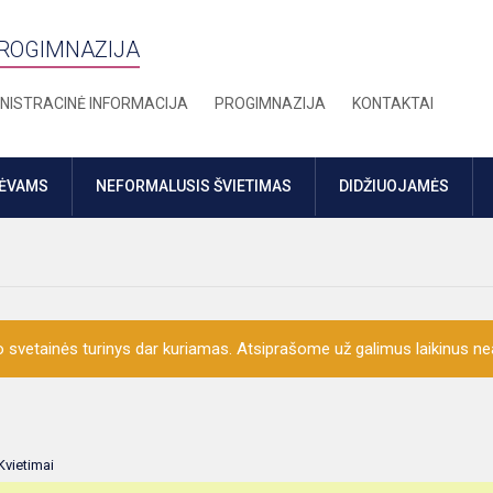
PROGIMNAZIJA
NISTRACINĖ INFORMACIJA
PROGIMNAZIJA
KONTAKTAI
TĖVAMS
NEFORMALUSIS ŠVIETIMAS
DIDŽIUOJAMĖS
o svetainės turinys dar kuriamas. Atsiprašome už galimus laikinus nea
Kvietimai