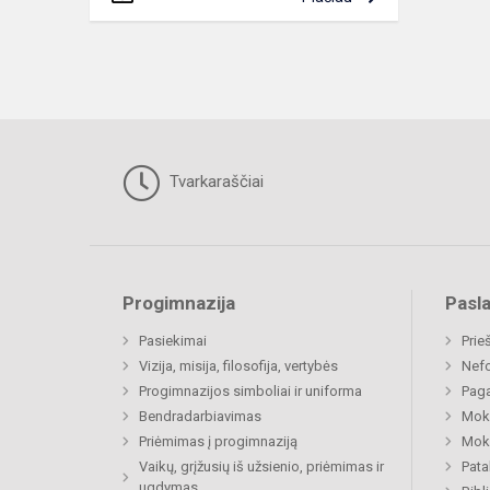
Tvarkaraščiai
Progimnazija
Pasl
Pasiekimai
Prie
Vizija, misija, filosofija, vertybės
Nefo
Progimnazijos simboliai ir uniforma
Paga
Bendradarbiavimas
Moki
Priėmimas į progimnaziją
Moki
Vaikų, grįžusių iš užsienio, priėmimas ir
Pat
ugdymas