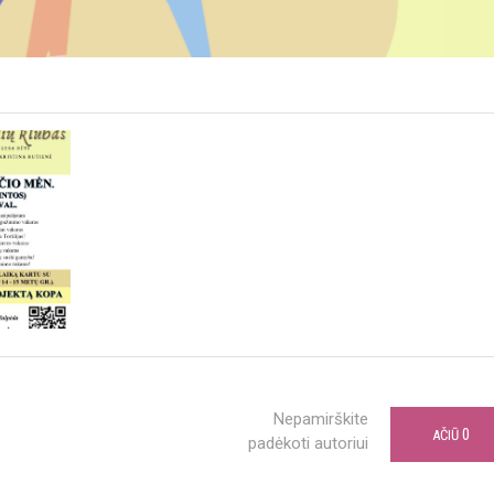
Nepamirškite
0
AČIŪ
padėkoti autoriui