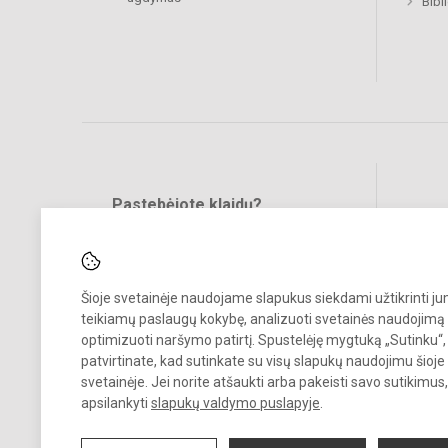
Bibl
Pastebėjote klaidų?
Bend
Turite pasiūlymų?
RAŠYKITE
Šioje svetainėje naudojame slapukus siekdami užtikrinti j
teikiamų paslaugų kokybę, analizuoti svetainės naudojimą 
optimizuoti naršymo patirtį. Spustelėję mygtuką „Sutinku“,
patvirtinate, kad sutinkate su visų slapukų naudojimu šioje
svetainėje. Jei norite atšaukti arba pakeisti savo sutikimu
© 2023. Klaipėdos uostamiesčio progimnazija. Visos teisės saugomo
apsilankyti
slapukų valdymo puslapyje
.
Kopijuoti turinį be raštiško gimnazijos sutikimo griežtai draudžiama.