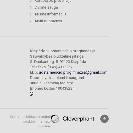
Korupcijos prevencija
Civilinė sauga
Teisinė informacija
Atviri duomenys
Klaipėdos uostamiesčio progimnazija
Savivaldybės biudžetinė įstaiga
S. Daukanto g. 5, 92123 Klaipėda
Tel./ faks. (8 46) 41 09 57
El. p.
uostamiescio.progimnazija@gmail.com
Duomenys kaupiami ir saugomi
Juridinių asmenų registre
Įmonės kodas 190438234
Sumanus būdas atnaujinti
mokyklos interneto
svetainę