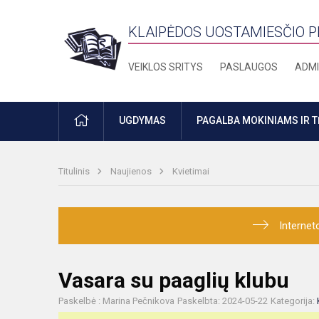
KLAIPĖDOS UOSTAMIESČIO 
VEIKLOS SRITYS
PASLAUGOS
ADMI
PRADŽIA
UGDYMAS
PAGALBA MOKINIAMS IR 
Titulinis
Naujienos
Kvietimai
Internet
Vasara su paaglių klubu
Paskelbė : Marina Pečnikova
Paskelbta: 2024-05-22
Kategorija: