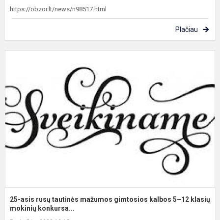
https://obzor.lt/news/n98517.html
Plačiau
2
a
r
t
m
g
k
5
1
k
25-asis rusų tautinės mažumos gimtosios kalbos 5–12 klasių
mokinių konkursa...