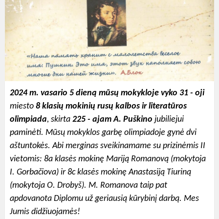
2024 m. vasario 5 dieną mūsų mokykloje vyko 31 - oji
miesto
8 klasių mokinių rusų kalbos ir
literatūros
olimpiada
, skirta
225 - ajam A. Puškino
jubiliejui
paminėti. Mūsų mokyklos garbę olimpiadoje gynė dvi
aštuntokės. Abi merginas sveikinamame su prizinėmis II
vietomis: 8a klasės mokinę Mariją Romanovą (mokytoja
I. Gorbačiova) ir 8c klasės mokinę Anastasiją Tiuriną
(mokytoja O. Drobyš). M. Romanova taip pat
apdovanota Diplomu už geriausią kūrybinį darbą. Mes
Jumis didžiuojamės
!