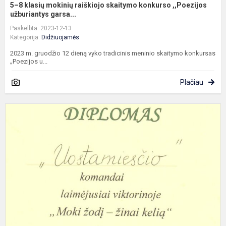
5–8 klasių mokinių raiškiojo skaitymo konkurso ,,Poezijos
užburiantys garsa...
Paskelbta: 2023-12-13
Kategorija:
Didžiuojamės
2023 m. gruodžio 12 dieną vyko tradicinis meninio skaitymo konkursas
„Poezijos u...
Plačiau
K
m
b
u
m
p
k
m