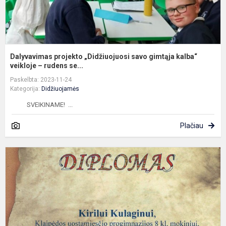
Dalyvavimas projekto „Didžiuojuosi savo gimtąja kalba“
veikloje – rudens se...
Paskelbta: 2023-11-24
Kategorija:
Didžiuojamės
SVEIKINAME! ...
Plačiau
K
m
8
k
m
r
(