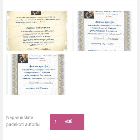
Nepamirškite
1
AČIŪ
padėkoti autoriui