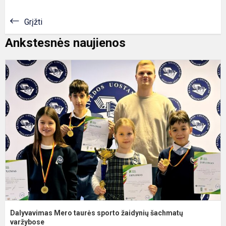
Grįžti
Ankstesnės naujienos
D
M
t
s
ž
š
v
Dalyvavimas Mero taurės sporto žaidynių šachmatų
varžybose