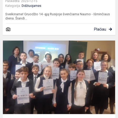
Paskelbta: 2023-12-15
Kategorija:
Didžiuojamės
Sveikiname! Gruodžio 14 -ąją Rusijoje švenčiama Naumo - Išminčiaus
diena. Šiandi...
Plačiau
5
8
k
m
r
s
k
,
u.