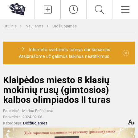
Paieška
Men
Titulinis
Naujienos
Didžiuojamės
Interneto svetainės turinys dar kuriamas.
×
Atsiprašome už galimus laikinus neatitikimus.
Klaipėdos miesto 8 klasių
mokinių rusų (gimtosios)
kalbos olimpiados II turas
Paskelbė : Marina Pečnikova
Paskelbta: 2024-02-06
Kategorija:
Didžiuojamės