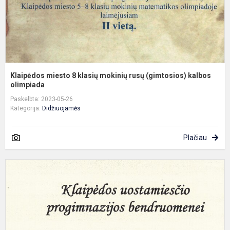
k
o.
Klaipėdos miesto 8 klasių mokinių rusų (gimtosios) kalbos
olimpiada
Paskelbta: 2023-05-26
Kategorija:
Didžiuojamės
Plačiau
P