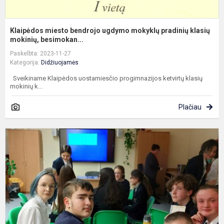
Klaipėdos miesto bendrojo ugdymo mokyklų pradinių klasių
mokinių, besimokan...
Paskelbta: 2023-11-27
Kategorija:
Didžiuojamės
Sveikiname Klaipėdos uostamiesčio progimnazijos ketvirtų klasių
mokinių k...
Plačiau
D
p
„
s
g
k
ve