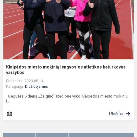
a
k
va
Klaipėdos miesto mokinių lengvosios atletikos keturkovės
varžybos
Paskelbta: 2023-05-14
Kategorija:
Didžiuojamės
Gegužės 5 dieną ,,Žalgirio” stadione vyko Klaipėdos miesto mokinių
l...
Plačiau