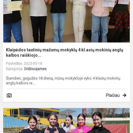
m
a
k.
Klaipėdos tautinių mažumų mokyklų 4 kl.asių mokinių anglų
kalbos raiškiojo...
Paskelbta: 2023-05-18
Kategorija:
Didžiuojamės
Šiandien, gegužės 18 dieną, mūsų mokykloje vyko 4 klasių mokinių
anglų kalbos ra...
Plačiau
K
m
m
l