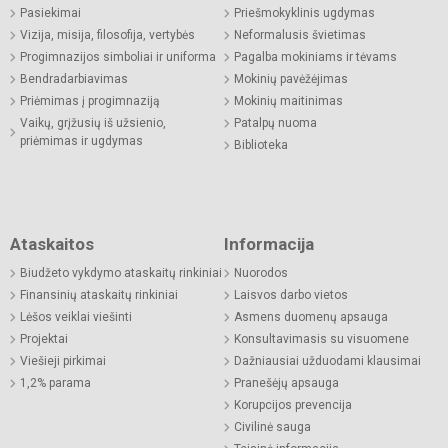
Pasiekimai
Priešmokyklinis ugdymas
Vizija, misija, filosofija, vertybės
Neformalusis švietimas
Progimnazijos simboliai ir uniforma
Pagalba mokiniams ir tėvams
Bendradarbiavimas
Mokinių pavėžėjimas
Priėmimas į progimnaziją
Mokinių maitinimas
Vaikų, grįžusių iš užsienio,
Patalpų nuoma
priėmimas ir ugdymas
Biblioteka
Ataskaitos
Informacija
Biudžeto vykdymo ataskaitų rinkiniai
Nuorodos
Finansinių ataskaitų rinkiniai
Laisvos darbo vietos
Lėšos veiklai viešinti
Asmens duomenų apsauga
Projektai
Konsultavimasis su visuomene
Viešieji pirkimai
Dažniausiai užduodami klausimai
1,2% parama
Pranešėjų apsauga
Korupcijos prevencija
Civilinė sauga